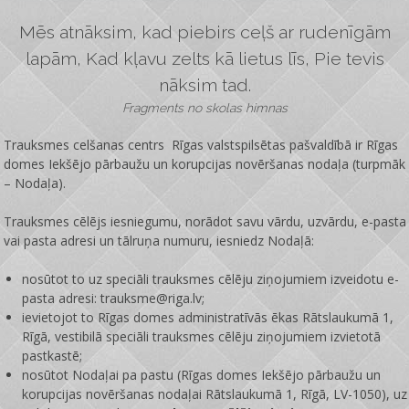
Mēs atnāksim, kad piebirs ceļš ar rudenīgām
lapām, Kad kļavu zelts kā lietus līs, Pie tevis
nāksim tad.
Fragments no skolas himnas
Trauksmes celšanas centrs Rīgas valstspilsētas pašvaldībā ir
Rīgas
domes Iekšējo pārbaužu un korupcijas novēršanas nodaļa
(turpmāk
– Nodaļa).
Trauksmes cēlējs iesniegumu, norādot savu vārdu, uzvārdu, e-pasta
vai pasta adresi un tālruņa numuru, iesniedz Nodaļā:
nosūtot to uz speciāli trauksmes cēlēju ziņojumiem izveidotu e-
pasta adresi: trauksme@riga.lv;
ievietojot to Rīgas domes administratīvās ēkas Rātslaukumā 1,
Rīgā, vestibilā speciāli trauksmes cēlēju ziņojumiem izvietotā
pastkastē;
nosūtot Nodaļai pa pastu (Rīgas domes Iekšējo pārbaužu un
korupcijas novēršanas nodaļai Rātslaukumā 1, Rīgā, LV-1050), uz