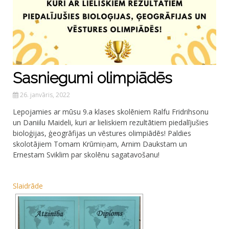
Sasniegumi olimpiādēs
26. janvāris, 2022
Lepojamies ar mūsu 9.a klases skolēniem Ralfu Fridrihsonu
un Daniilu Maideli, kuri ar lieliskiem rezultātiem piedalījušies
bioloģijas, ģeogrāfijas un vēstures olimpiādēs! Paldies
skolotājiem Tomam Krūmiņam, Arnim Daukstam un
Ernestam Sviklim par skolēnu sagatavošanu!
Slaidrāde