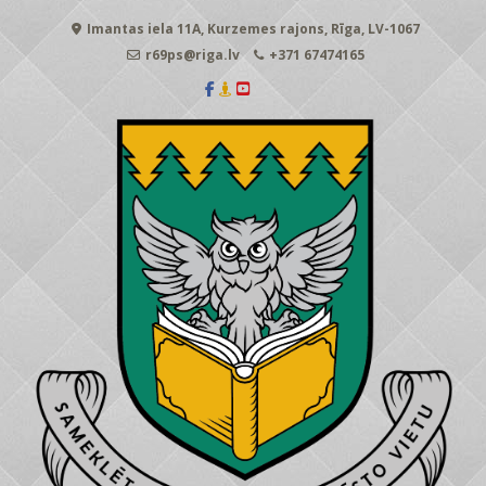
Skip
Imantas iela 11A, Kurzemes rajons, Rīga, LV-1067
to
content
r69ps@riga.lv
+371 67474165