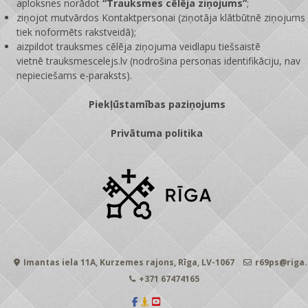
aploksnes norādot
“Trauksmes cēlēja ziņojums”
;
ziņojot mutvārdos Kontaktpersonai (ziņotāja klātbūtnē ziņojums
tiek noformēts rakstveidā);
aizpildot trauksmes cēlēja ziņojuma veidlapu tiešsaistē
vietnē
trauksmescelejs.lv
(nodrošina personas identifikāciju, nav
nepieciešams e-paraksts).
Piekļūstamības paziņojums
Privātuma politika
Imantas iela 11A, Kurzemes rajons, Rīga, LV-1067
r69ps@riga.
+371 67474165