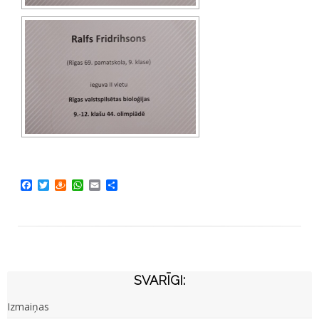
Facebook
Twitter
Draugiem
WhatsApp
Email
Share
SVARĪGI:
Izmaiņas