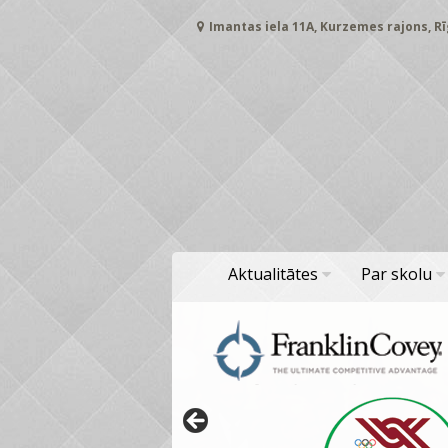
Skip
Imantas iela 11A, Kurzemes rajons, Rī
to
content
Aktualitātes
Par skolu