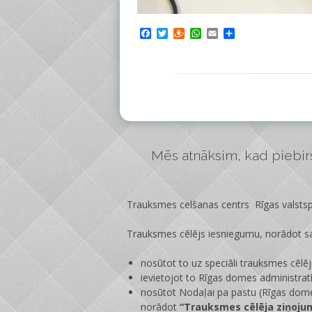
Facebook
Twitter
Draugiem
WhatsApp
Email
Share
Mēs atnāksim, kad piebirs 
Trauksmes celšanas centrs Rīgas valstspi
Trauksmes cēlējs iesniegumu, norādot sa
nosūtot to uz speciāli trauksmes cēlē
ievietojot to Rīgas domes administrat
nosūtot Nodaļai pa pastu (Rīgas dome
norādot
“Trauksmes cēlēja ziņoju