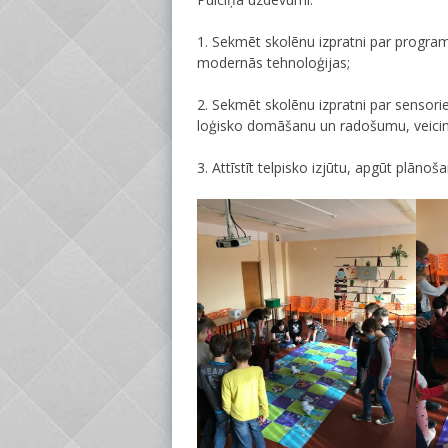
1. Sekmēt skolēnu izpratni par progra
modernās tehnoloģijas;
2. Sekmēt skolēnu izpratni par sensoriem
loģisko domāšanu un radošumu, veicin
3. Attīstīt telpisko izjūtu, apgūt plāno