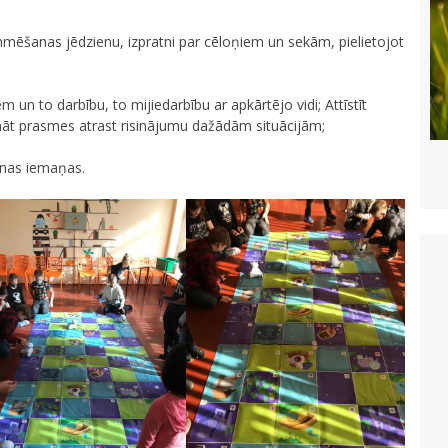
mmēšanas jēdzienu, izpratni par cēloņiem un sekām, pielietojot
 un to darbību, to mijiedarbību ar apkārtējo vidi; Attīstīt
āt prasmes atrast risinājumu dažādām situācijām;
šanas iemaņas.