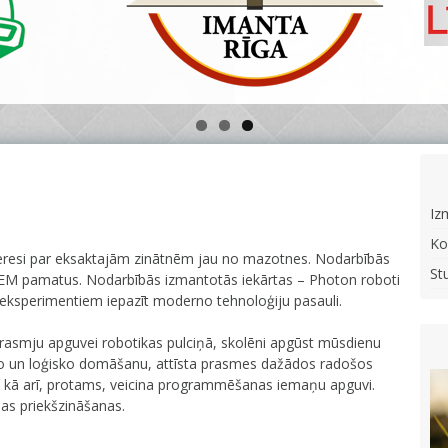
Iz
Ko
nteresi par eksaktajām zinātnēm jau no mazotnes. Nodarbībās
St
STEM pamatus. Nodarbībās izmantotās iekārtas – Photon roboti
 eksperimentiem iepazīt moderno tehnoloģiju pasauli.
asmju apguvei robotikas pulciņā, skolēni apgūst mūsdienu
o un loģisko domāšanu, attīsta prasmes dažādos radošos
 kā arī, protams, veicina programmēšanas iemaņu apguvi.
as priekšzināšanas.