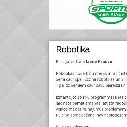
Robotika
Pulciņa vadītāja
Liene Krauze
Robotikas nodarbību mērķis ir radīt i
bērni caur spēli uzzina robotikas un 
– palīdz bērniem caur savu pieredzi un
Izmantojot šo rīku programmēšanas pr
laikmeta pamatiemaņas, attīsta radoš
veidos meklēt risinājumus problēmām,
Pulciņa apmeklēšanai nav nepieciešam
Pulciņa uzdevumi: