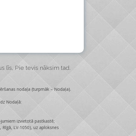
 līs, Pie tevis nāksim tad.
vēršanas nodaļa
(turpmāk – Nodaļa).
edz Nodaļā:
ojumiem izvietotā pastkastē;
 Rīgā, LV-1050), uz aploksnes