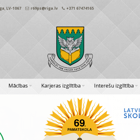
ga, LV-1067
r69ps@riga.lv
+371 67474165
Mācības
Karjeras izglītība
Interešu izglītība