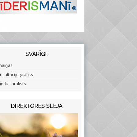
SVARĪGI:
maiņas
nsultāciju grafiks
undu saraksts
DIREKTORES SLEJA