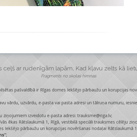
ceļš ar rudenīgām lapām, Kad kļavu zelts kā lietus
Fragments no skolas himnas
lsētas pašvaldībā ir
Rīgas domes Iekšējo pārbaužu un korupcijas no
vu vārdu, uzvārdu, e-pasta vai pasta adresi un tālruņa numuru, iesni
ju ziņojumiem izveidotu e-pasta adresi: trauksme@riga.lv;
īvās ēkas Rātslaukumā 1, Rīgā, vestibilā speciāli trauksmes cēlēju ziņ
s Iekšējo pārbaužu un korupcijas novēršanas nodaļai Rātslaukumā 1,
ms”
;