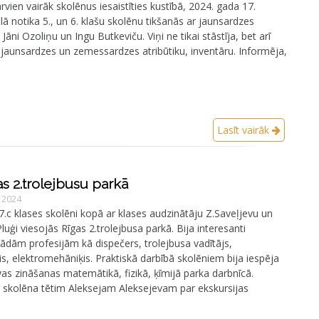
arvien vairāk skolēnus iesaistīties kustībā, 2024. gada 17.
ā notika 5., un 6. klašu skolēnu tikšanās ar jaunsardzes
Jāni Ozoliņu un Ingu Butkeviču. Viņi ne tikai stāstīja, bet arī
jaunsardzes un zemessardzes atribūtiku, inventāru. Informēja,
Lasīt vairāk
as 2.trolejbusu parkā
, 2024
.c klases skolēni kopā ar klases audzinātāju Z.Saveļjevu un
luģi viesojās Rīgas 2.trolejbusa parkā. Bija interesanti
 tādām profesijām kā dispečers, trolejbusa vadītājs,
, elektromehāniķis. Praktiskā darbībā skolēniem bija iespēja
vas zināšanas matemātikā, fizikā, ķīmijā parka darbnīcā.
 skolēna tētim Aleksejam Aleksejevam par ekskursijas