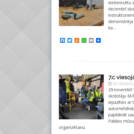
ieinteresētu 
decembrī skol
instruktoriem 
demonstrēja 
ka…
Facebook
Twitter
Draugiem
WhatsApp
Email
Share
7.c viesoj
30. oktobris
29.novembrī 7
skolotāju M.P
iepazīties ar
automehāniķis
papildināt sa
Paldies mūsu
organizēšanu.