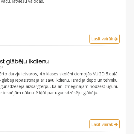
vācu, latviešu valodās.
Lasīt vairāk
īst glābēju ikdienu
025
ērto durvju ietvaros, 4.b klases skolēni ciemojās VUGD 5.daļā.
glabēji iepazīstināja ar savu ikdienu, izrādīja depo un tehniku.
ugunsdzēsēja aizsargtērpu, kā arī izmēģinājām nodzēst uguni.
r iespējām nākotnē kļūt par ugunsdzēsēju-glābēju.
Lasīt vairāk