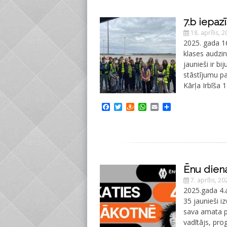
7.b iepazī
18. aprīlis, 
2025. gada 16
klases audzin
jaunieši ir bi
stāstījumu pa
Kārļa Irbīša 
Facebook
Twitter
Draugiem
WhatsApp
Email
Share
Ēnu dien
7. aprīlis, 20
2025.gada 4.a
35 jaunieši i
sava amata pr
vadītājs, pro