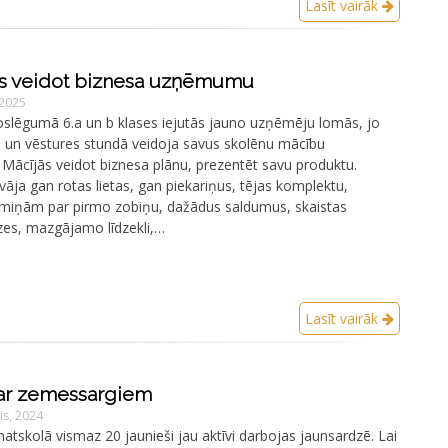
Lasīt vairāk
 veidot biznesa uzņēmumu
 2025
oslēgumā 6.a un b klases iejutās jauno uzņēmēju lomās, jo
bu un vēstures stundā veidoja savus skolēnu mācību
ācījās veidot biznesa plānu, prezentēt savu produktu.
vāja gan rotas lietas, gan piekariņus, tējas komplektu,
miņām par pirmo zobiņu, dažādus saldumus, skaistas
zes, mazgājamo līdzekli,…
Lasīt vairāk
 ar zemessargiem
is, 2024
atskolā vismaz 20 jaunieši jau aktīvi darbojas jaunsardzē. Lai