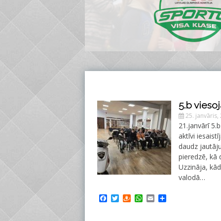
5.b vieso
25. janvāris,
21.janvārī 5.
aktīvi iesais
daudz jautāju
pieredzē, kā d
Uzzināja, kāda
valodā…
Facebook
Twitter
Draugiem
WhatsApp
Email
Share