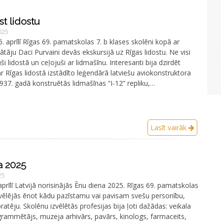
st lidostu
2025
. aprīlī Rīgas 69. pamatskolas 7. b klases skolēni kopā ar
ātāju Daci Purvaini devās ekskursijā uz Rīgas lidostu. Ne visi
juši lidostā un ceļojuši ar lidmašīnu. Interesanti bija dzirdēt
r Rīgas lidostā izstādīto leģendārā latviešu aviokonstruktora
1937. gadā konstruētās lidmašīnas “I-12” repliku,…
Lasīt vairāk
a 2025
25
prīlī Latvijā norisinājās Ēnu diena 2025. Rīgas 69. pamatskolas
zvēlējās ēnot kādu pazīstamu vai pavisam svešu personību,
atēju. Skolēnu izvēlētās profesijas bija ļoti dažādas: veikala
grammētājs, muzeja arhivārs, pavārs, kinologs, farmaceits,