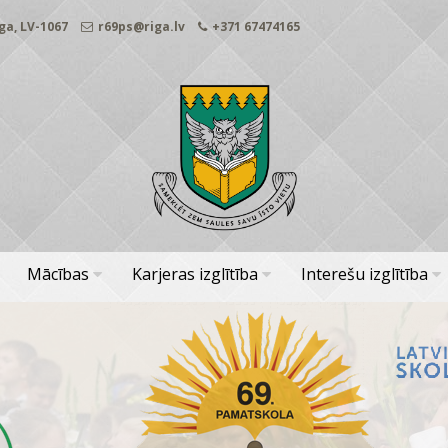
ga, LV-1067
r69ps@riga.lv
+371 67474165
Mācības
Karjeras izglītība
Interešu izglītība