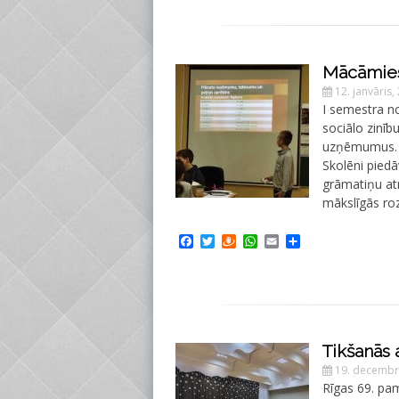
Mācāmies
12. janvāris,
I semestra n
sociālo zinī
uzņēmumus. M
Skolēni piedā
grāmatiņu at
mākslīgās ro
Facebook
Twitter
Draugiem
WhatsApp
Email
Share
Tikšanās
19. decembr
Rīgas 69. pam