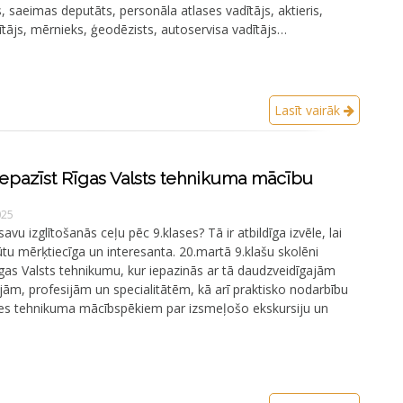
 saeimas deputāts, personāla atlases vadītājs, aktieris,
ītājs, mērnieks, ģeodēzists, autoservisa vadītājs…
Lasīt vairāk
 iepazīst Rīgas Valsts tehnikuma mācību
025
savu izglītošanās ceļu pēc 9.klases? Tā ir atbildīga izvēle, lai
u mērķtiecīga un interesanta. 20.martā 9.klašu skolēni
gas Valsts tehnikumu, kur iepazinās ar tā daudzveidīgajām
ām, profesijām un specialitātēm, kā arī praktisko nodarbību
ies tehnikuma mācībspēkiem par izsmeļošo ekskursiju un