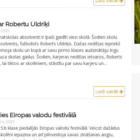
Lasīt vairāk
ar Robertu Uldriķi
, 2025
atskolas absolventi ir īpaši gaidīti viesi skolā. Šodien skolu
olvents, futbolists Roberts Uldriķis. Dažas nedēļas iepriekš
emoja skolu un kopā ar savu pirmo klases audzinātāju Ingu
uca skolas gadus. Šodien, karjeras nedēļas ietvaros, Roberts
, lai tiktos ar skolēniem, stāstītu par savu karjeru un…
Lasīt vairāk
es Eiropas valodu festivālā
is, 2025
5.b klase piedalījās Eiropas valodu festivālā. Veicot dažādus
olēni iepazina un arī pilnveidoja savas zināšanas angļu,