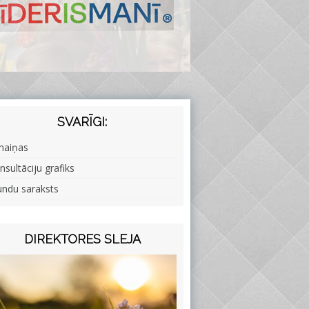
SVARĪGI:
maiņas
nsultāciju grafiks
undu saraksts
DIREKTORES SLEJA