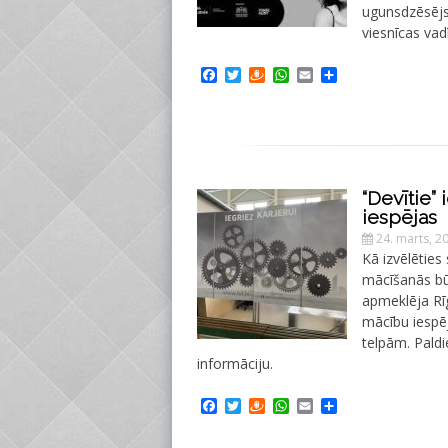
ugunsdzēsējs,
viesnīcas vad
Facebook
Twitter
Draugiem
WhatsApp
Email
Share
“Devītie”
iespējas
24. marts, 2
Kā izvēlēties 
mācīšanās būt
apmeklēja Rī
mācību iespēj
telpām. Pald
informāciju.
Facebook
Twitter
Draugiem
WhatsApp
Email
Share