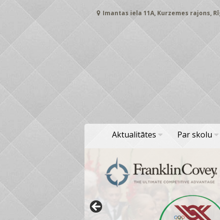
Skip
Imantas iela 11A, Kurzemes rajons, Rī
to
content
Aktualitātes
Par skolu