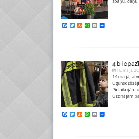
spāņu, dāņu, 
Facebook
Twitter
Draugiem
WhatsApp
Email
Share
4.b iepaz
16. maijs, 2
14.maijā, atv
Ugunsdzēsēji-
Pielaikojām 
Uzzinājām pa
Facebook
Twitter
Draugiem
WhatsApp
Email
Share