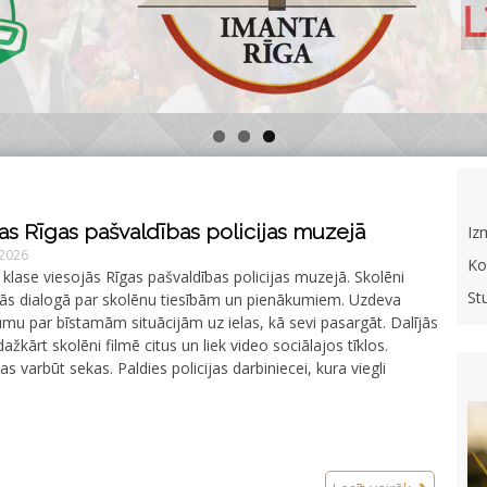
jas Rīgas pašvaldības policijas muzejā
Iz
 2026
Ko
b klase viesojās Rīgas pašvaldības policijas muzejā. Skolēni
St
tījās dialogā par skolēnu tiesībām un pienākumiem. Uzdeva
mu par bīstamām situācijām uz ielas, kā sevi pasargāt. Dalījās
ažkārt skolēni filmē citus un liek video sociālajos tīklos.
s varbūt sekas. Paldies policijas darbiniecei, kura viegli