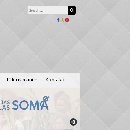
Search for:
Search
Līderis manī
Kontakti