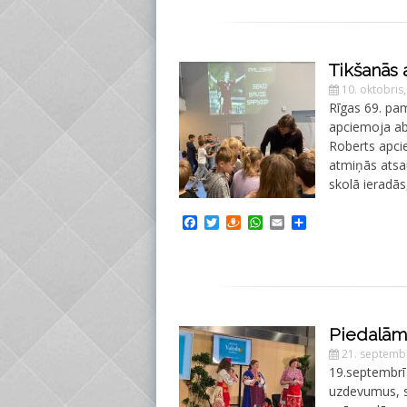
Tikšanās 
10. oktobris
Rīgas 69. pam
apciemoja abs
Roberts apci
atmiņās atsa
skolā ieradās
Facebook
Twitter
Draugiem
WhatsApp
Email
Share
Piedalāmi
21. septembr
19.septembrī 
uzdevumus, sk