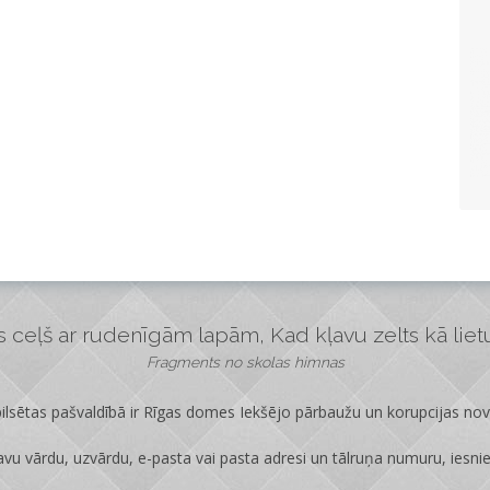
ceļš ar rudenīgām lapām, Kad kļavu zelts kā lietus
Fragments no skolas himnas
lsētas pašvaldībā ir
Rīgas domes Iekšējo pārbaužu un korupcijas no
vu vārdu, uzvārdu, e-pasta vai pasta adresi un tālruņa numuru, iesni