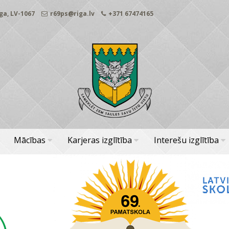
ga, LV-1067
r69ps@riga.lv
+371 67474165
Mācības
Karjeras izglītība
Interešu izglītība