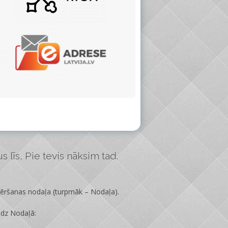
 līs, Pie tevis nāksim tad.
vēršanas nodaļa
(turpmāk – Nodaļa).
edz Nodaļā: