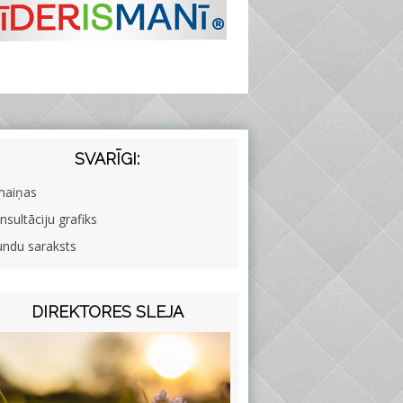
SVARĪGI:
maiņas
nsultāciju grafiks
undu saraksts
DIREKTORES SLEJA