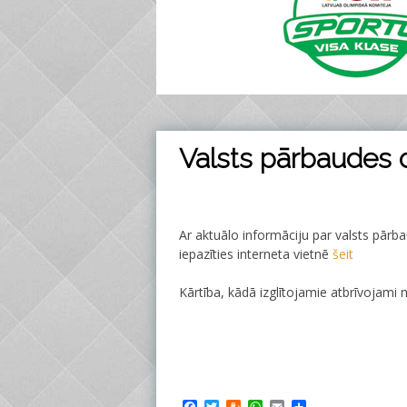
Valsts pārbaudes 
Ar aktuālo informāciju par valsts pārb
iepazīties interneta vietnē
šeit
Kārtība, kādā izglītojamie atbrīvojam
Facebook
Twitter
Draugiem
WhatsApp
Email
Share