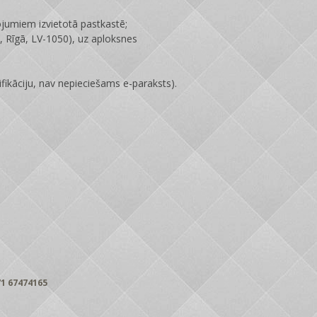
ojumiem izvietotā pastkastē;
 Rīgā, LV-1050), uz aploksnes
fikāciju, nav nepieciešams e-paraksts).
1 67474165