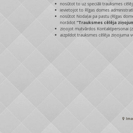
nosūtot to uz speciāli trauksmes cēlē
ievietojot to Rīgas domes administrat
nosūtot Nodaļai pa pastu (Rīgas dome
norādot
“Trauksmes cēlēja ziņoju
ziņojot mutvārdos Kontaktpersonai (zi
aizpildot trauksmes cēlēja ziņojuma v
Ima