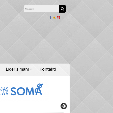
Search for:
Search
Līderis manī
Kontakti