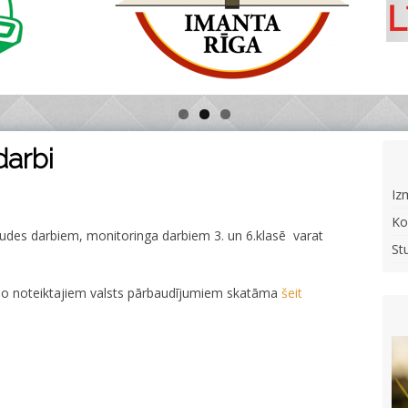
darbi
Iz
Ko
audes darbiem, monitoringa darbiem 3. un 6.klasē varat
St
i no noteiktajiem valsts pārbaudījumiem skatāma
šeit