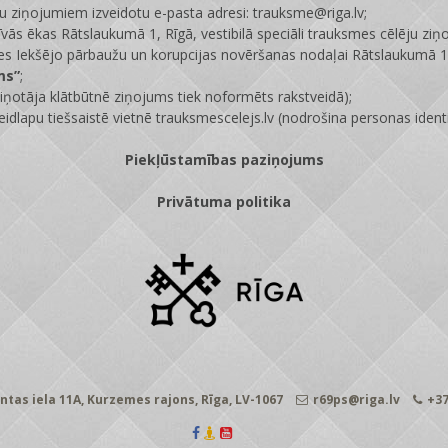
ju ziņojumiem izveidotu e-pasta adresi: trauksme@riga.lv;
īvās ēkas Rātslaukumā 1, Rīgā, vestibilā speciāli trauksmes cēlēju ziņ
s Iekšējo pārbaužu un korupcijas novēršanas nodaļai Rātslaukumā 1,
ms”
;
ņotāja klātbūtnē ziņojums tiek noformēts rakstveidā);
eidlapu tiešsaistē vietnē
trauksmescelejs.lv
(nodrošina personas identi
Piekļūstamības paziņojums
Privātuma politika
ntas iela 11A, Kurzemes rajons, Rīga, LV-1067
r69ps@riga.lv
+37