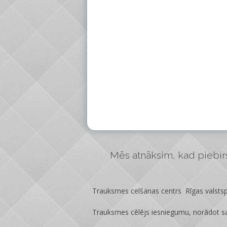
Mēs atnāksim, kad piebirs 
Trauksmes celšanas centrs Rīgas valstspi
Trauksmes cēlējs iesniegumu, norādot sa