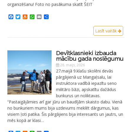
organizēšanu! Foto no pasākuma skatīt ŠEIT
Facebook
Twitter
Draugiem
WhatsApp
Email
Share
Lasīt vairāk
Devītklasnieki izbauda
mācību gada noslēgumu
28. maijs, 2026
27.maijā 9.klašu skolēni devās
pārgājienā uz Mangaļsalu, lai
instruktora vadībā iepazītu seno
militāro bāzi, apskatītu dažādus
bunkurus un noliktavas.
“Pastaigājāmies arī gar jūru un baudījām skaisto dabu. Vienā
no bunkuriem mums bija uzdevums meklēt dārgumus, kas
visiem ļoti patika. Šis pārgājiens bija interesants un jautrs, un
mēs kopā ar klasi…