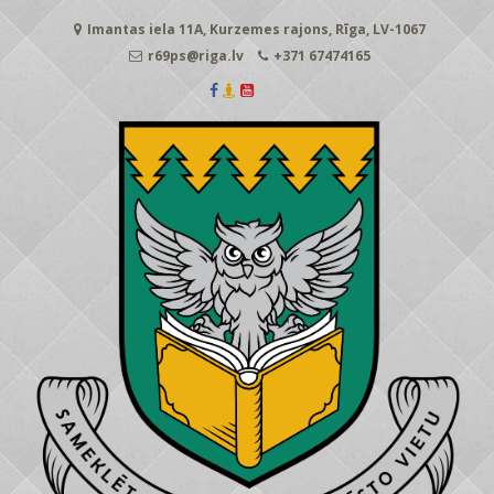
Skip
Imantas iela 11A, Kurzemes rajons, Rīga, LV-1067
to
content
r69ps@riga.lv
+371 67474165