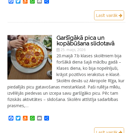
Facebook
Twitter
Draugiem
WhatsApp
Email
Share
Lasīt vairāk
Garšīgākā pica un
kopābūšana slidotavā
25. maijs, 2026
20.maijā 7.b klases skolēniem bija
foršākā diena šajā mācību gadā –
Klases diena, ko bija nopelnījuši,
krājot pozitīvos ierakstus e-klasē.
Skolēni devās uz Akropole Rīga, kur
piedalījās picu gatavošanas meistarklasē. Paši rullēja mīklu,
izvēlējās piedevas un izcepa savu garšīgāko picu. Pēc tam
fiziskās aktivitātes – slidošana. Skolēni attīstīja sadarbības
prasmes,…
Facebook
Twitter
Draugiem
WhatsApp
Email
Share
Lasīt vairāk