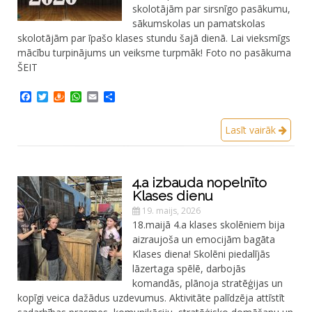
skolotājām par sirsnīgo pasākumu,
sākumskolas un pamatskolas
skolotājām par īpašo klases stundu šajā dienā. Lai vieksmīgs
mācību turpinājums un veiksme turpmāk! Foto no pasākuma
ŠEIT
Facebook
Twitter
Draugiem
WhatsApp
Email
Share
Lasīt vairāk
4.a izbauda nopelnīto
Klases dienu
19. maijs, 2026
18.maijā 4.a klases skolēniem bija
aizraujoša un emocijām bagāta
Klases diena! Skolēni piedalījās
lāzertaga spēlē, darbojās
komandās, plānoja stratēģijas un
kopīgi veica dažādus uzdevumus. Aktivitāte palīdzēja attīstīt