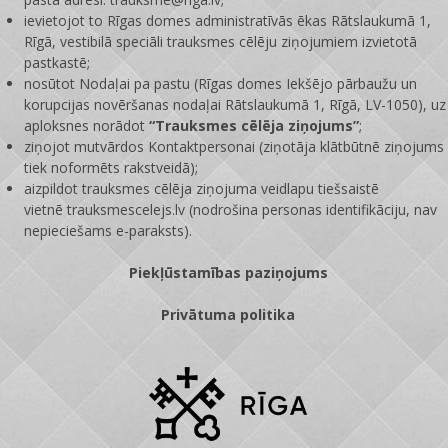
ievietojot to Rīgas domes administratīvās ēkas Rātslaukumā 1,
Rīgā, vestibilā speciāli trauksmes cēlēju ziņojumiem izvietotā
pastkastē;
nosūtot Nodaļai pa pastu (Rīgas domes Iekšējo pārbaužu un
korupcijas novēršanas nodaļai Rātslaukumā 1, Rīgā, LV-1050), uz
aploksnes norādot
“Trauksmes cēlēja ziņojums”
;
ziņojot mutvārdos Kontaktpersonai (ziņotāja klātbūtnē ziņojums
tiek noformēts rakstveidā);
aizpildot trauksmes cēlēja ziņojuma veidlapu tiešsaistē
vietnē
trauksmescelejs.lv
(nodrošina personas identifikāciju, nav
nepieciešams e-paraksts).
Piekļūstamības paziņojums
Privātuma politika