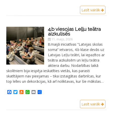
Lasīt vairāk
4.b viesojas Leļļu teātra
aizkulisēs
11. maijs, 2026
8.maijā iniciatīvas “Latvijas skolas
soma” ietvaros, 4.b klase devās uz
Latvijas Leļļu teātri, lai iepazītos ar
teātra aizkulisēm un leļļu teātra
aktiera darbu. Nodarbības laikā
skolēniem bija iespēja ieskatīties vietās, kas parasti
skatītājiem nav pieejamas – tika izstaigātas darbnīcas, kur
top lelles un dekorācijas, kā arī noliktavas, kur šie mākslas…
Facebook
Twitter
Draugiem
WhatsApp
Email
Share
Lasīt vairāk