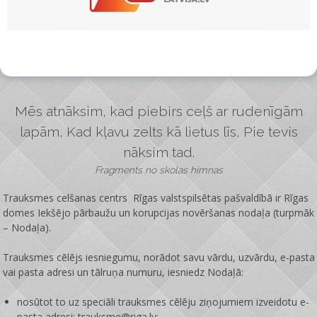
Mēs atnāksim, kad piebirs ceļš ar rudenīgām
lapām, Kad kļavu zelts kā lietus līs, Pie tevis
nāksim tad.
Fragments no skolas himnas
Trauksmes celšanas centrs Rīgas valstspilsētas pašvaldībā ir
Rīgas
domes Iekšējo pārbaužu un korupcijas novēršanas nodaļa
(turpmāk
– Nodaļa).
Trauksmes cēlējs iesniegumu, norādot savu vārdu, uzvārdu, e-pasta
vai pasta adresi un tālruņa numuru, iesniedz Nodaļā:
nosūtot to uz speciāli trauksmes cēlēju ziņojumiem izveidotu e-
pasta adresi: trauksme@riga.lv;