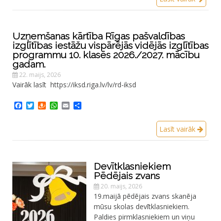
Uzņemšanas kārtība Rīgas pašvaldības
izglītības iestāžu vispārējās vidējās izglītības
programmu 10. klasēs 2026./2027. mācību
gadam.
22. maijs, 2026
Vairāk lasīt https://iksd.riga.lv/lv/rd-iksd
Facebook
Twitter
Draugiem
WhatsApp
Email
Share
Lasīt vairāk
Devītklasniekiem
Pēdējais zvans
20. maijs, 2026
19.maijā pēdējais zvans skanēja
mūsu skolas devītklasniekiem.
Paldies pirmklasniekiem un viņu