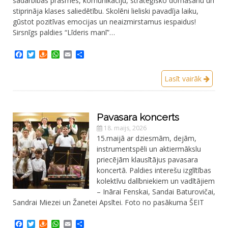
sadarbības prasmes, komunikāciju, stratēģisko domāšanu un
stiprināja klases saliedētību. Skolēni lieliski pavadīja laiku,
gūstot pozitīvas emocijas un neaizmirstamus iespaidus!
Sirsnīgs paldies “Līderis manī”…
Facebook
Twitter
Draugiem
WhatsApp
Email
Share
Lasīt vairāk
Pavasara koncerts
18. maijs, 2026
15.maijā ar dziesmām, dejām,
instrumentspēli un aktiermākslu
priecējām klausītājus pavasara
koncertā. Paldies interešu izglītības
kolektīvu dalībniekiem un vadītājiem
– Inārai Fenskai, Sandai Baturovičai,
Sandrai Miezei un Žanetei Apsītei. Foto no pasākuma ŠEIT
Facebook
Twitter
Draugiem
WhatsApp
Email
Share