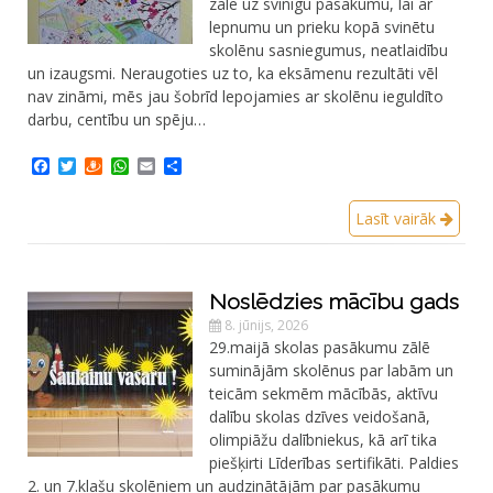
zālē uz svinīgu pasākumu, lai ar
lepnumu un prieku kopā svinētu
skolēnu sasniegumus, neatlaidību
un izaugsmi. Neraugoties uz to, ka eksāmenu rezultāti vēl
nav zināmi, mēs jau šobrīd lepojamies ar skolēnu ieguldīto
darbu, centību un spēju…
Facebook
Twitter
Draugiem
WhatsApp
Email
Share
Lasīt vairāk
Noslēdzies mācību gads
8. jūnijs, 2026
29.maijā skolas pasākumu zālē
suminājām skolēnus par labām un
teicām sekmēm mācībās, aktīvu
dalību skolas dzīves veidošanā,
olimpiāžu dalībniekus, kā arī tika
piešķirti Līderības sertifikāti. Paldies
2. un 7.klašu skolēniem un audzinātājām par pasākumu