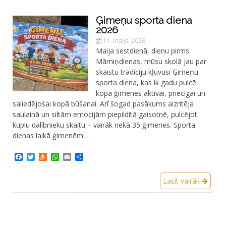
Ģimeņu sporta diena
2026
11. maijs, 2026
Maija sestdienā, dienu pirms
Māmiņdienas, mūsu skolā jau par
skaistu tradīciju kļuvusi Ģimeņu
sporta diena, kas ik gadu pulcē
kopā ģimenes aktīvai, priecīgai un
saliedējošai kopā būšanai. Arī šogad pasākums aizritēja
saulainā un siltām emocijām piepildītā gaisotnē, pulcējot
kuplu dalībnieku skaitu – vairāk nekā 35 ģimenes. Sporta
dienas laikā ģimenēm…
Facebook
Twitter
Draugiem
WhatsApp
Email
Share
Lasīt vairāk