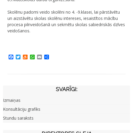
Skolēnu padomi veido skolēni no 4. -9.klasei, lai pārstāvētu
un aizstāvētu skolas skolēnu intereses, iesaistītos mācību
procesa pilnveidošanā un sekmētu skolas sabiedriskās dzīves
veidošanos.
Facebook
Twitter
Draugiem
WhatsApp
Email
Share
SVARĪGI:
Izmaiņas
Konsultāciju grafiks
Stundu saraksts