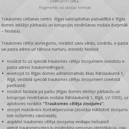
nāksim tad.
Fragments no skolas himnas
Trauksmes celšanas centrs Rīgas valstspilsētas pašvaldībā ir
Rīgas
domes Iekšējo pārbaužu un korupcijas novēršanas nodaļa
(turpmāk
– Nodaļa).
Trauksmes cēlējs iesniegumu, norādot savu vārdu, uzvārdu, e-pasta
vai pasta adresi un tālruņa numuru, iesniedz Nodaļā:
nosūtot to uz speciāli trauksmes cēlēju ziņojumiem izveidotu e-
pasta adresi: trauksme@riga.lv;
ievietojot to Rīgas domes administratīvās ēkas Rātslaukumā 1,
Rīgā, vestibilā speciāli trauksmes cēlēju ziņojumiem izvietotā
pastkastē;
nosūtot Nodaļai pa pastu (Rīgas domes Iekšējo pārbaužu un
korupcijas novēršanas nodaļai Rātslaukumā 1, Rīgā, LV-1050), uz
aploksnes norādot
“Trauksmes cēlēja ziņojums”
;
ziņojot mutvārdos Kontaktpersonai (ziņotāja klātbūtnē ziņojums
tiek noformēts rakstveidā);
aizpildot trauksmes cēlēja ziņojuma veidlapu tiešsaistē
vietnē
trauksmescelejs.lv
(nodrošina personas identifikāciju, nav