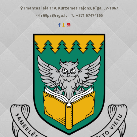
Skip
Imantas iela 11A, Kurzemes rajons, Rīga, LV-1067
to
content
r69ps@riga.lv
+371 67474165