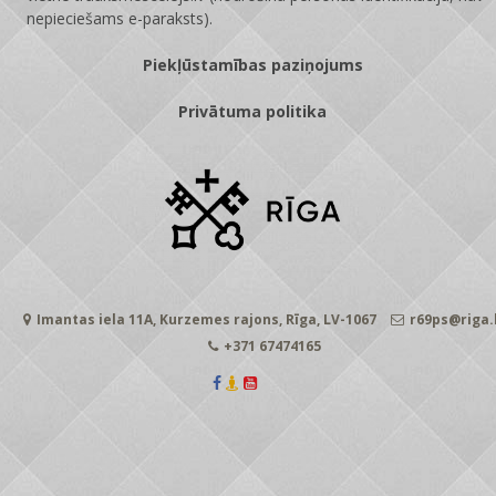
nepieciešams e-paraksts).
Piekļūstamības paziņojums
Privātuma politika
Imantas iela 11A, Kurzemes rajons, Rīga, LV-1067
r69ps@riga.
+371 67474165