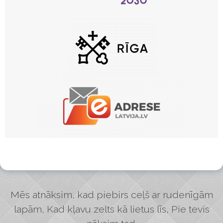
Mēs atnāksim, kad piebirs ceļš ar rudenīgām
lapām, Kad kļavu zelts kā lietus līs, Pie tevis