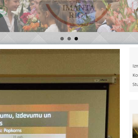
Iz
Ko
St