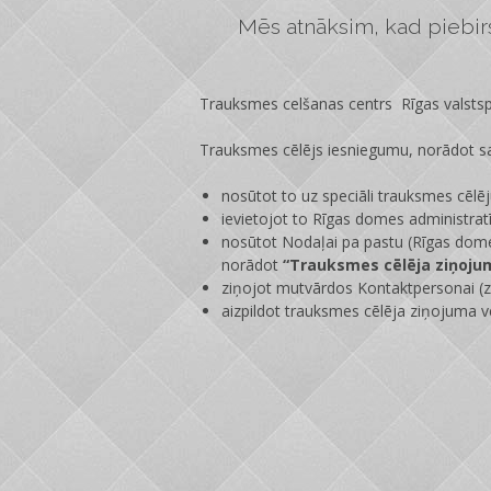
Mēs atnāksim, kad piebirs 
Trauksmes celšanas centrs Rīgas valstspi
Trauksmes cēlējs iesniegumu, norādot sa
nosūtot to uz speciāli trauksmes cēlē
ievietojot to Rīgas domes administrat
nosūtot Nodaļai pa pastu (Rīgas dome
norādot
“Trauksmes cēlēja ziņoju
ziņojot mutvārdos Kontaktpersonai (zi
aizpildot trauksmes cēlēja ziņojuma v