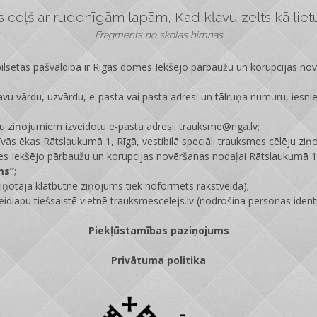
ceļš ar rudenīgām lapām, Kad kļavu zelts kā lietus
Fragments no skolas himnas
lsētas pašvaldībā ir
Rīgas domes Iekšējo pārbaužu un korupcijas no
vu vārdu, uzvārdu, e-pasta vai pasta adresi un tālruņa numuru, iesni
ju ziņojumiem izveidotu e-pasta adresi: trauksme@riga.lv;
īvās ēkas Rātslaukumā 1, Rīgā, vestibilā speciāli trauksmes cēlēju ziņ
s Iekšējo pārbaužu un korupcijas novēršanas nodaļai Rātslaukumā 1,
ms”
;
ņotāja klātbūtnē ziņojums tiek noformēts rakstveidā);
eidlapu tiešsaistē vietnē
trauksmescelejs.lv
(nodrošina personas identi
Piekļūstamības paziņojums
Privātuma politika