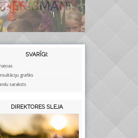
SVARĪGI:
maiņas
nsultāciju grafiks
undu saraksts
DIREKTORES SLEJA