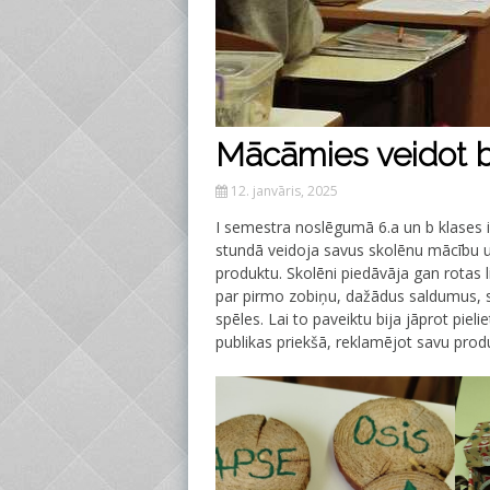
Mācāmies veidot
12. janvāris, 2025
I semestra noslēgumā 6.a un b klases 
stundā veidoja savus skolēnu mācību 
produktu. Skolēni piedāvāja gan rotas 
par pirmo zobiņu, dažādus saldumus, s
spēles. Lai to paveiktu bija jāprot pie
publikas priekšā, reklamējot savu prod