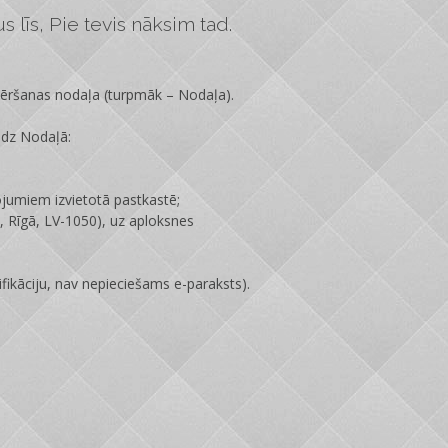
 līs, Pie tevis nāksim tad.
vēršanas nodaļa
(turpmāk – Nodaļa).
edz Nodaļā:
ojumiem izvietotā pastkastē;
 Rīgā, LV-1050), uz aploksnes
fikāciju, nav nepieciešams e-paraksts).