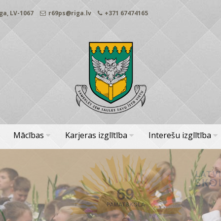
ga, LV-1067
r69ps@riga.lv
+371 67474165
Mācības
Karjeras izglītība
Interešu izglītība