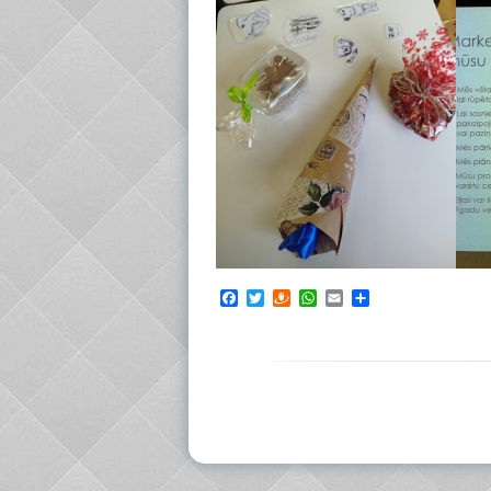
Facebook
Twitter
Draugiem
WhatsApp
Email
Share