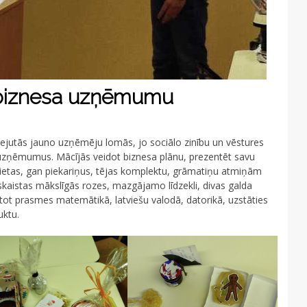
 biznesa uzņēmumu
iejutās jauno uzņēmēju lomās, jo sociālo zinību un vēstures
uzņēmumus. Mācījās veidot biznesa plānu, prezentēt savu
lietas, gan piekariņus, tējas komplektu, grāmatiņu atmiņām
kaistas mākslīgās rozes, mazgājamo līdzekli, divas galda
lietot prasmes matemātikā, latviešu valodā, datorikā, uzstāties
uktu.