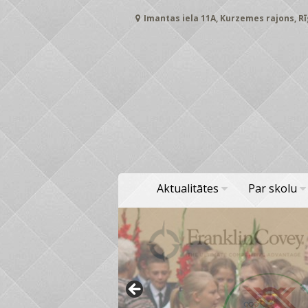
Skip
Imantas iela 11A, Kurzemes rajons, Rī
to
content
Aktualitātes
Par skolu