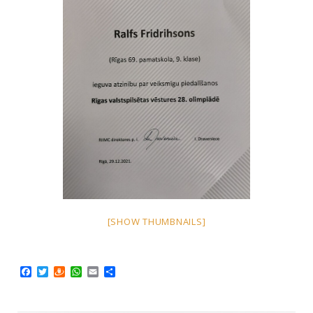
[SHOW THUMBNAILS]
Facebook
Twitter
Draugiem
WhatsApp
Email
Share