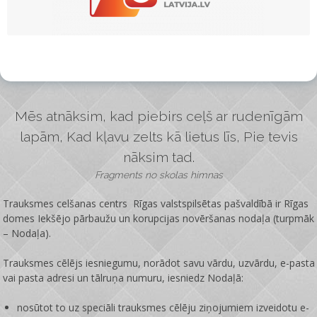
Mēs atnāksim, kad piebirs ceļš ar rudenīgām
lapām, Kad kļavu zelts kā lietus līs, Pie tevis
nāksim tad.
Fragments no skolas himnas
Trauksmes celšanas centrs Rīgas valstspilsētas pašvaldībā ir
Rīgas
domes Iekšējo pārbaužu un korupcijas novēršanas nodaļa
(turpmāk
– Nodaļa).
Trauksmes cēlējs iesniegumu, norādot savu vārdu, uzvārdu, e-pasta
vai pasta adresi un tālruņa numuru, iesniedz Nodaļā:
nosūtot to uz speciāli trauksmes cēlēju ziņojumiem izveidotu e-