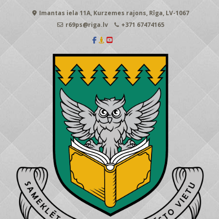
Skip
Imantas iela 11A, Kurzemes rajons, Rīga, LV-1067
to
content
r69ps@riga.lv
+371 67474165