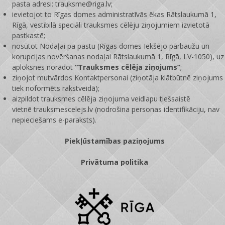
pasta adresi: trauksme@riga.lv;
ievietojot to Rīgas domes administratīvās ēkas Rātslaukumā 1,
Rīgā, vestibilā speciāli trauksmes cēlēju ziņojumiem izvietotā
pastkastē;
nosūtot Nodaļai pa pastu (Rīgas domes Iekšējo pārbaužu un
korupcijas novēršanas nodaļai Rātslaukumā 1, Rīgā, LV-1050), uz
aploksnes norādot
“Trauksmes cēlēja ziņojums”
;
ziņojot mutvārdos Kontaktpersonai (ziņotāja klātbūtnē ziņojums
tiek noformēts rakstveidā);
aizpildot trauksmes cēlēja ziņojuma veidlapu tiešsaistē
vietnē
trauksmescelejs.lv
(nodrošina personas identifikāciju, nav
nepieciešams e-paraksts).
Piekļūstamības paziņojums
Privātuma politika