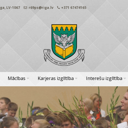
ga, LV-1067
r69ps@riga.lv
+371 67474165
Mācības
Karjeras izglītība
Interešu izglītība