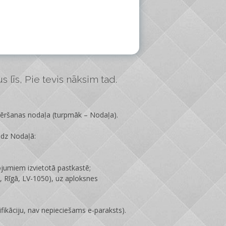
 līs, Pie tevis nāksim tad.
vēršanas nodaļa
(turpmāk – Nodaļa).
edz Nodaļā:
ojumiem izvietotā pastkastē;
 Rīgā, LV-1050), uz aploksnes
fikāciju, nav nepieciešams e-paraksts).