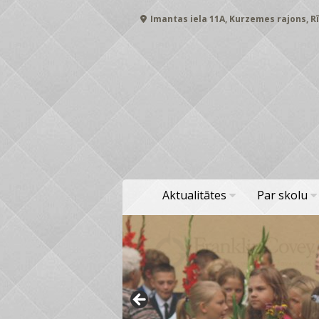
Skip
Imantas iela 11A, Kurzemes rajons, Rī
to
content
Aktualitātes
Par skolu