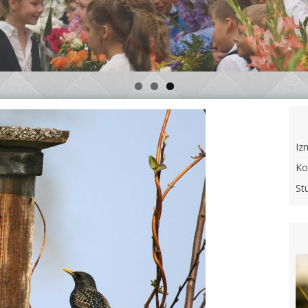
Iz
Ko
St