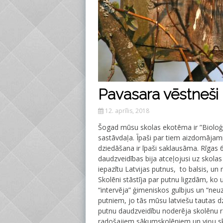
Pavasara vēstneši 
12. aprīlis, 2018
Šogad mūsu skolas ekotēma ir ”Bioloģi
sastāvdaļa. Īpaši par tiem aizdomājami
dziedāšana ir īpaši saklausāma. Rīgas 
daudzveidības bija atceļojusi uz skolas zā
iepazītu Latvijas putnus, to balsis, u
Skolēni stāstīja par putnu ligzdām, ko
“intervēja” ģimeniskos gulbjus un “neuz
putniem, jo tās mūsu latviešu tautas dz
putnu daudzveidību noderēja skolēnu ra
radošajiem sākumskolēniem un viņu s