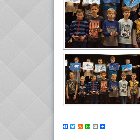
Facebook
Twitter
Draugiem
WhatsApp
Email
Share