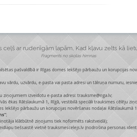
ceļš ar rudenīgām lapām, Kad kļavu zelts kā lietus
Fragments no skolas himnas
lsētas pašvaldībā ir
Rīgas domes Iekšējo pārbaužu un korupcijas no
vu vārdu, uzvārdu, e-pasta vai pasta adresi un tālruņa numuru, iesni
ju ziņojumiem izveidotu e-pasta adresi: trauksme@riga.lv;
īvās ēkas Rātslaukumā 1, Rīgā, vestibilā speciāli trauksmes cēlēju ziņ
s Iekšējo pārbaužu un korupcijas novēršanas nodaļai Rātslaukumā 1,
ms”
;
ņotāja klātbūtnē ziņojums tiek noformēts rakstveidā);
eidlapu tiešsaistē vietnē
trauksmescelejs.lv
(nodrošina personas identi