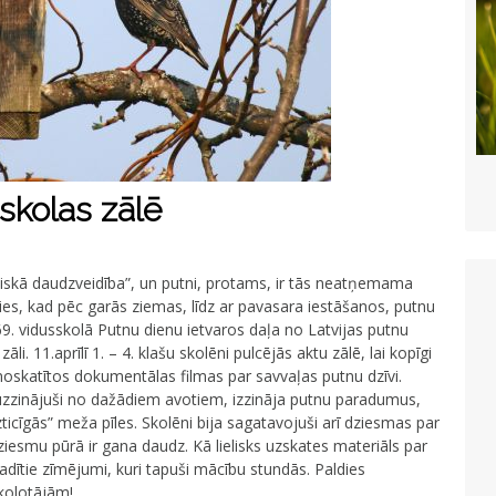
skolas zālē
skā daudzveidība”, un putni, protams, ir tās neatņemama
es, kad pēc garās ziemas, līdz ar pavasara iestāšanos, putnu
69. vidusskolā Putnu dienu ietvaros daļa no Latvijas putnu
li. 11.aprīlī 1. – 4. klašu skolēni pulcējās aktu zālē, lai kopīgi
n noskatītos dokumentālas filmas par savvaļas putnu dzīvi.
 uzzinājuši no dažādiem avotiem, izzināja putnu paradumus,
ticīgās” meža pīles. Skolēni bija sagatavojuši arī dziesmas par
iesmu pūrā ir gana daudz. Kā lielisks uzskates materiāls par
dītie zīmējumi, kuri tapuši mācību stundās. Paldies
kolotājām!