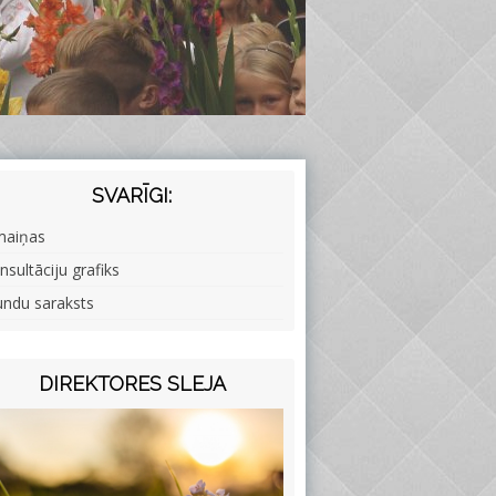
SVARĪGI:
maiņas
nsultāciju grafiks
undu saraksts
DIREKTORES SLEJA