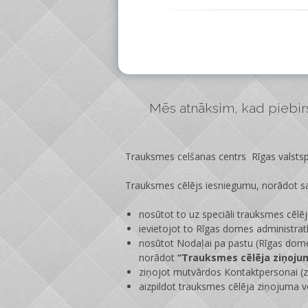
Mēs atnāksim, kad piebirs 
Trauksmes celšanas centrs Rīgas valstspi
Trauksmes cēlējs iesniegumu, norādot sa
nosūtot to uz speciāli trauksmes cēlē
ievietojot to Rīgas domes administrat
nosūtot Nodaļai pa pastu (Rīgas dome
norādot
“Trauksmes cēlēja ziņoju
ziņojot mutvārdos Kontaktpersonai (zi
aizpildot trauksmes cēlēja ziņojuma v