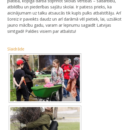
platībā, kopīgā darbā stiprinot skolas vērtības – sadarbību,
atbildību un piederības sajūtu skolai. Ir patiess prieks, ka
aicinājumam uz talku atsaucās tik kupls pulks atbalstītāju. Arī
šoreiz ir paveikts daudz un arī darāmā vēl pietiek, lai, uzsākot
jauno mācību gadu, varam ar lepnumu sagaidīt Latvijas
simtgadi! Paldies visiem par atbalstu!
Slaidrāde