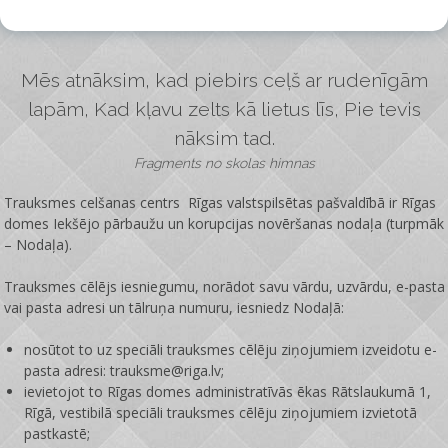
Mēs atnāksim, kad piebirs ceļš ar rudenīgām
lapām, Kad kļavu zelts kā lietus līs, Pie tevis
nāksim tad.
Fragments no skolas himnas
Trauksmes celšanas centrs Rīgas valstspilsētas pašvaldībā ir
Rīgas
domes Iekšējo pārbaužu un korupcijas novēršanas nodaļa
(turpmāk
– Nodaļa).
Trauksmes cēlējs iesniegumu, norādot savu vārdu, uzvārdu, e-pasta
vai pasta adresi un tālruņa numuru, iesniedz Nodaļā:
nosūtot to uz speciāli trauksmes cēlēju ziņojumiem izveidotu e-
pasta adresi: trauksme@riga.lv;
ievietojot to Rīgas domes administratīvās ēkas Rātslaukumā 1,
Rīgā, vestibilā speciāli trauksmes cēlēju ziņojumiem izvietotā
pastkastē;