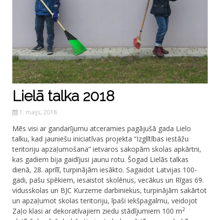
Lielā talka 2018
1. maijs, 2018
Mēs visi ar gandarījumu atceramies pagājušā gada Lielo
talku, kad jauniešu iniciatīvas projekta “Izglītības iestāžu
teritoriju apzaļumošana” ietvaros sakopām skolas apkārtni,
kas gadiem bija gaidījusi jaunu rotu. Šogad Lielās talkas
dienā, 28. aprīlī, turpinājām iesākto. Sagaidot Latvijas 100-
gadi, pašu spēkiem, iesaistot skolēnus, vecākus un Rīgas 69.
vidusskolas un BJC Kurzeme darbiniekus, turpinājām sakārtot
un apzaļumot skolas teritoriju, īpaši iekšpagalmu, veidojot
2
Zaļo klasi ar dekoratīvajiem ziedu stādījumiem 100 m