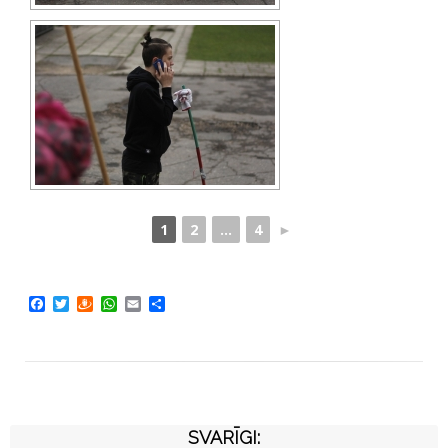
1
2
...
4
►
Facebook
Twitter
Draugiem
WhatsApp
Email
Share
SVARĪGI: