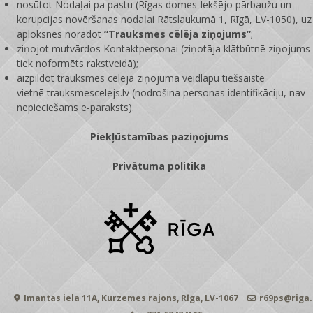
nosūtot Nodaļai pa pastu (Rīgas domes Iekšējo pārbaužu un
korupcijas novēršanas nodaļai Rātslaukumā 1, Rīgā, LV-1050), uz
aploksnes norādot
“Trauksmes cēlēja ziņojums”
;
ziņojot mutvārdos Kontaktpersonai (ziņotāja klātbūtnē ziņojums
tiek noformēts rakstveidā);
aizpildot trauksmes cēlēja ziņojuma veidlapu tiešsaistē
vietnē
trauksmescelejs.lv
(nodrošina personas identifikāciju, nav
nepieciešams e-paraksts).
Piekļūstamības paziņojums
Privātuma politika
Imantas iela 11A, Kurzemes rajons, Rīga, LV-1067
r69ps@riga.