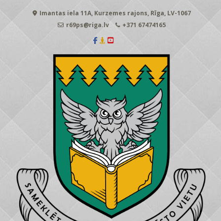
Skip
Imantas iela 11A, Kurzemes rajons, Rīga, LV-1067
to
content
r69ps@riga.lv
+371 67474165