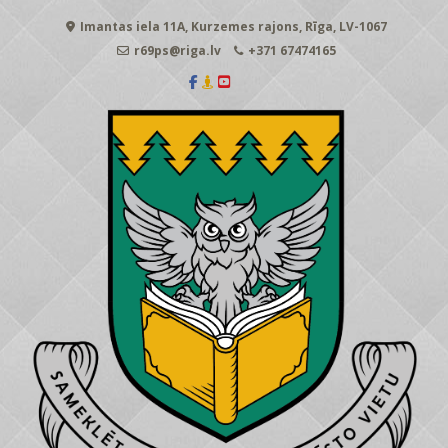
Skip
Imantas iela 11A, Kurzemes rajons, Rīga, LV-1067
to
content
r69ps@riga.lv
+371 67474165