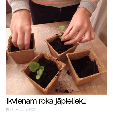
Ikvienam roka jāpieliek…
27. oktobris, 2021