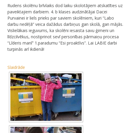
Rudens skolēnu brīvlaiks dod laiku skolotājiem atskatīties uz
paveiktajiem darbiem. 4. b klases audzinātājai Dacei
Purvainei ir liels prieks par saviem skolēniem, kuri “Labo
darbu nedēļā” veica dažādus darbiņus gan skolā, gan mājās.
Vislielākais ieguvums, ka skolēni iesaista savu ģimeni un
līdzcilvēkus, nostiprinot sevī personības pārmaiņu procesa
“Līderis manī” 1.paradumu “Esi proaktīvs”. Lai LABIE darbi
turpinās arī ikdienā!
Slaidrāde