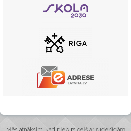
Mēs atnāksim, kad piebirs ceļš ar rudenīgām