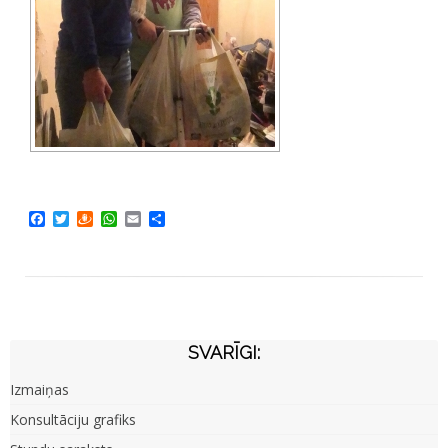
Facebook
Twitter
Draugiem
WhatsApp
Email
Share
SVARĪGI:
Izmaiņas
Konsultāciju grafiks