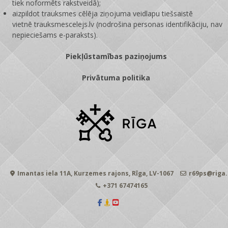
tiek noformēts rakstveidā);
aizpildot trauksmes cēlēja ziņojuma veidlapu tiešsaistē
vietnē
trauksmescelejs.lv
(nodrošina personas identifikāciju, nav
nepieciešams e-paraksts).
Piekļūstamības paziņojums
Privātuma politika
Imantas iela 11A, Kurzemes rajons, Rīga, LV-1067
r69ps@riga.
+371 67474165