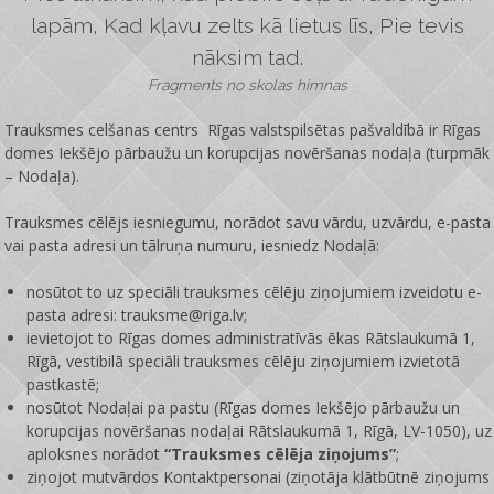
lapām, Kad kļavu zelts kā lietus līs, Pie tevis
nāksim tad.
Fragments no skolas himnas
Trauksmes celšanas centrs Rīgas valstspilsētas pašvaldībā ir
Rīgas
domes Iekšējo pārbaužu un korupcijas novēršanas nodaļa
(turpmāk
– Nodaļa).
Trauksmes cēlējs iesniegumu, norādot savu vārdu, uzvārdu, e-pasta
vai pasta adresi un tālruņa numuru, iesniedz Nodaļā:
nosūtot to uz speciāli trauksmes cēlēju ziņojumiem izveidotu e-
pasta adresi: trauksme@riga.lv;
ievietojot to Rīgas domes administratīvās ēkas Rātslaukumā 1,
Rīgā, vestibilā speciāli trauksmes cēlēju ziņojumiem izvietotā
pastkastē;
nosūtot Nodaļai pa pastu (Rīgas domes Iekšējo pārbaužu un
korupcijas novēršanas nodaļai Rātslaukumā 1, Rīgā, LV-1050), uz
aploksnes norādot
“Trauksmes cēlēja ziņojums”
;
ziņojot mutvārdos Kontaktpersonai (ziņotāja klātbūtnē ziņojums