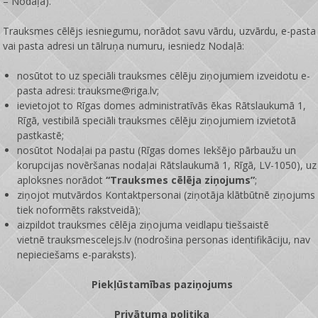
– Nodaļa).
Trauksmes cēlējs iesniegumu, norādot savu vārdu, uzvārdu, e-pasta
vai pasta adresi un tālruņa numuru, iesniedz Nodaļā:
nosūtot to uz speciāli trauksmes cēlēju ziņojumiem izveidotu e-
pasta adresi: trauksme@riga.lv;
ievietojot to Rīgas domes administratīvās ēkas Rātslaukumā 1,
Rīgā, vestibilā speciāli trauksmes cēlēju ziņojumiem izvietotā
pastkastē;
nosūtot Nodaļai pa pastu (Rīgas domes Iekšējo pārbaužu un
korupcijas novēršanas nodaļai Rātslaukumā 1, Rīgā, LV-1050), uz
aploksnes norādot
“Trauksmes cēlēja ziņojums”
;
ziņojot mutvārdos Kontaktpersonai (ziņotāja klātbūtnē ziņojums
tiek noformēts rakstveidā);
aizpildot trauksmes cēlēja ziņojuma veidlapu tiešsaistē
vietnē
trauksmescelejs.lv
(nodrošina personas identifikāciju, nav
nepieciešams e-paraksts).
Piekļūstamības paziņojums
Privātuma politika