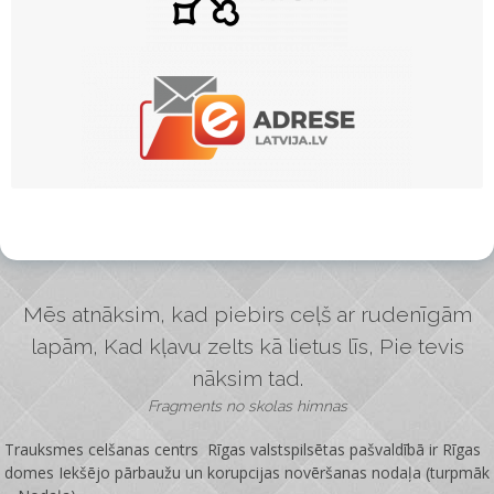
Mēs atnāksim, kad piebirs ceļš ar rudenīgām
lapām, Kad kļavu zelts kā lietus līs, Pie tevis
nāksim tad.
Fragments no skolas himnas
Trauksmes celšanas centrs Rīgas valstspilsētas pašvaldībā ir
Rīgas
domes Iekšējo pārbaužu un korupcijas novēršanas nodaļa
(turpmāk