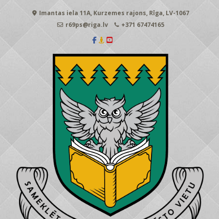
Skip
Imantas iela 11A, Kurzemes rajons, Rīga, LV-1067
to
content
r69ps@riga.lv
+371 67474165