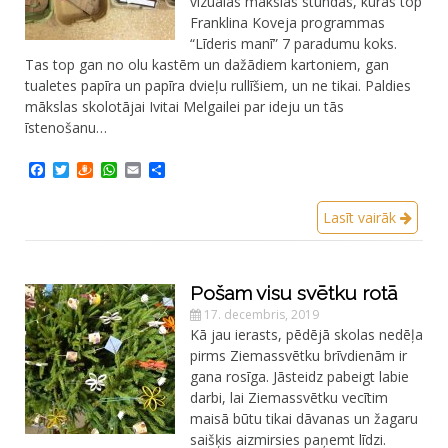
vizuālās mākslas stundās, kurās top
Franklina Koveja programmas
“Līderis manī” 7 paradumu koks.
Tas top gan no olu kastēm un dažādiem kartoniem, gan
tualetes papīra un papīra dvieļu rullīšiem, un ne tikai. Paldies
mākslas skolotājai Ivitai Melgailei par ideju un tās
īstenošanu…
Facebook
Twitter
Draugiem
WhatsApp
Email
Share
Lasīt vairāk
Pošam visu svētku rotā
17. decembris, 2019
Kā jau ierasts, pēdējā skolas nedēļa
pirms Ziemassvētku brīvdienām ir
gana rosīga. Jāsteidz pabeigt labie
darbi, lai Ziemassvētku vecītim
maisā būtu tikai dāvanas un žagaru
saišķis aizmirsies paņemt līdzi.