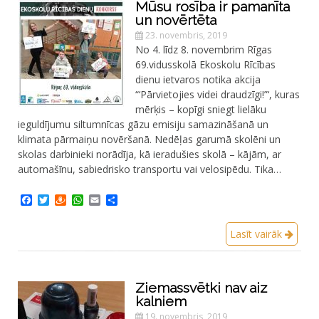
Mūsu rosība ir pamanīta
un novērtēta
23. novembris, 2019
No 4. līdz 8. novembrim Rīgas
69.vidusskolā Ekoskolu Rīcības
dienu ietvaros notika akcija
“‘Pārvietojies videi draudzīgi!”‘, kuras
mērķis – kopīgi sniegt lielāku
ieguldījumu siltumnīcas gāzu emisiju samazināšanā un
klimata pārmaiņu novēršanā. Nedēļas garumā skolēni un
skolas darbinieki norādīja, kā ieradušies skolā – kājām, ar
automašīnu, sabiedrisko transportu vai velosipēdu. Tika…
Facebook
Twitter
Draugiem
WhatsApp
Email
Share
Lasīt vairāk
Ziemassvētki nav aiz
kalniem
19. novembris, 2019