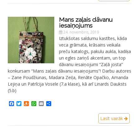
Mans zaļais dāvanu
iesaiņojums
24. novembris, 2019
Iztukšotas saldumu kastītes, kāda
veca grāmata, krāsains veikala
preču katalogs, pakulu aukla, kadiķa
un egles zariņš akcentam, un top
dāvanu iesaiņojumi “Zaļā josta”
konkursam “Mans zaļais dāvanu iesaiņojums”! Darbu autores
– Zane Poudžiunas, Madara Zeiļa, Renāte Opačko, Amanda
Lejiņa un Patrīcija Vosele (7.a klase), kā arī Linards Dauksts
(5.b)
Facebook
Twitter
Draugiem
WhatsApp
Email
Share
Lasīt vairāk