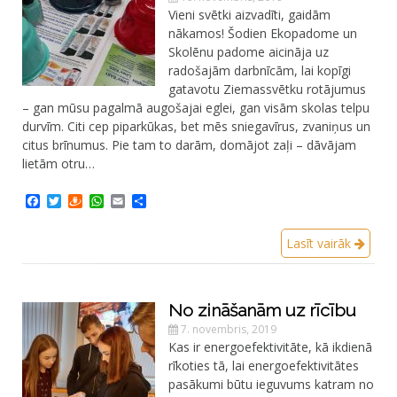
Vieni svētki aizvadīti, gaidām
nākamos! Šodien Ekopadome un
Skolēnu padome aicināja uz
radošajām darbnīcām, lai kopīgi
gatavotu Ziemassvētku rotājumus
– gan mūsu pagalmā augošajai eglei, gan visām skolas telpu
durvīm. Citi cep piparkūkas, bet mēs sniegavīrus, zvaniņus un
citus brīnumus. Pie tam to darām, domājot zaļi – dāvājam
lietām otru…
Facebook
Twitter
Draugiem
WhatsApp
Email
Share
Lasīt vairāk
No zināšanām uz rīcību
7. novembris, 2019
Kas ir energoefektivitāte, kā ikdienā
rīkoties tā, lai energoefektivitātes
pasākumi būtu ieguvums katram no