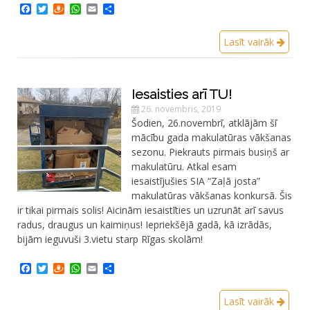
Facebook
Twitter
Draugiem
WhatsApp
Email
Share
Lasīt vairāk
Iesaisties arī TU!
26. novembris, 2019
Šodien, 26.novembrī, atklājām šī
mācību gada makulatūras vākšanas
sezonu. Piekrauts pirmais busiņš ar
makulatūru. Atkal esam
iesaistījušies SIA “Zaļā josta”
makulatūras vākšanas konkursā. Šis
ir tikai pirmais solis! Aicinām iesaistīties un uzrunāt arī savus
radus, draugus un kaimiņus! Iepriekšējā gadā, kā izrādās,
bijām ieguvuši 3.vietu starp Rīgas skolām!
Facebook
Twitter
Draugiem
WhatsApp
Email
Share
Lasīt vairāk