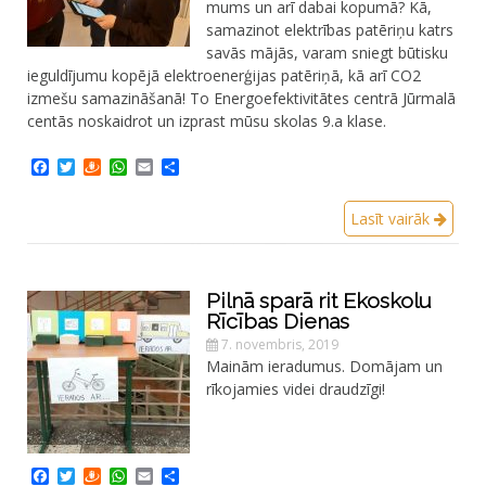
mums un arī dabai kopumā? Kā,
samazinot elektrības patēriņu katrs
savās mājās, varam sniegt būtisku
ieguldījumu kopējā elektroenerģijas patēriņā, kā arī CO2
izmešu samazināšanā! To Energoefektivitātes centrā Jūrmalā
centās noskaidrot un izprast mūsu skolas 9.a klase.
Facebook
Twitter
Draugiem
WhatsApp
Email
Share
Lasīt vairāk
Pilnā sparā rit Ekoskolu
Rīcības Dienas
7. novembris, 2019
Mainām ieradumus. Domājam un
rīkojamies videi draudzīgi!
Facebook
Twitter
Draugiem
WhatsApp
Email
Share