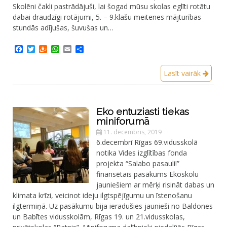
Skolēni čakli pastrādājuši, lai šogad mūsu skolas eglīti rotātu
dabai draudzīgi rotājumi, 5. – 9.klašu meitenes mājturības
stundās adījušas, šuvušas un…
Facebook
Twitter
Draugiem
WhatsApp
Email
Share
Lasīt vairāk
Eko entuziasti tiekas
miniforumā
11. decembris, 2019
6.decembrī Rīgas 69.vidusskolā
notika Vides izglītības fonda
projekta “Salabo pasauli!”
finansētais pasākums Ekoskolu
jauniešiem ar mērķi risināt dabas un
klimata krīzi, veicinot ideju ilgtspējīgumu un īstenošanu
ilgtermiņā. Uz pasākumu bija ieradušies jaunieši no Baldones
un Babītes vidusskolām, Rīgas 19. un 21.vidusskolas,