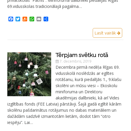
privātskolas “Patnis”. Miniforuma dalībnieki piedalījās Rīgas
69.vidusskolas tradicionālajā pagalma…
Facebook
Twitter
Draugiem
WhatsApp
Email
Share
Lasīt vairāk
Tērpjam svētku rotā
7. decembris, 2019
Decembra pirmā nedēļa Rīgas 69.
vidusskolā noslēdzās ar eglītes
rotāšanu, kurā piedalījās 1., 9.klašu
skolēni un mūsu viesi – Ekoskolu
miniforuma un Direktoru
akadēmijas dalībnieki, kā arī Vides
izglītības fonds (FEE Latvia) pārstāvji. Šajā gadā eglītē kārām
skolēnu pašdarinātus rotājumus no dabas materiāliem un
dažādām sadzīvē izmantotām lietām, dodot tām “otro
iespēju”. Lai…