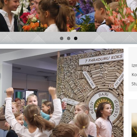
Iz
Ko
St