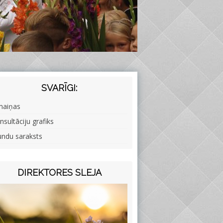
SVARĪGI:
maiņas
nsultāciju grafiks
undu saraksts
DIREKTORES SLEJA