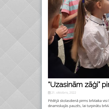
“Uzasinām zāģi” p
21. oktobris, 2022
Pēdējā skolasdienā pirms brīvlaika vis
dinamiskajās pauzēs, lai turpinātu brīv