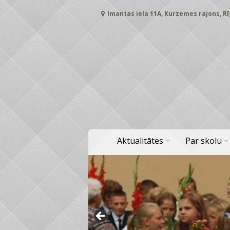
Skip
Imantas iela 11A, Kurzemes rajons, Rī
to
content
Aktualitātes
Par skolu