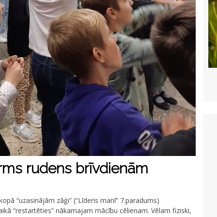
irms rudens brīvdienām
i kopā “uzasinājām zāģi” (“Līderis manī” 7.paradums)
laikā “restartēties” nākamajam mācību cēlienam. Vēlam fiziski,