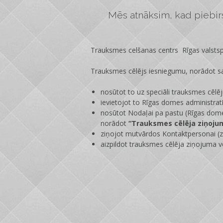
Mēs atnāksim, kad piebirs 
Trauksmes celšanas centrs Rīgas valstspi
Trauksmes cēlējs iesniegumu, norādot sa
nosūtot to uz speciāli trauksmes cēlē
ievietojot to Rīgas domes administrat
nosūtot Nodaļai pa pastu (Rīgas dome
norādot
“Trauksmes cēlēja ziņoju
ziņojot mutvārdos Kontaktpersonai (zi
aizpildot trauksmes cēlēja ziņojuma v