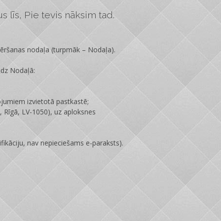
 līs, Pie tevis nāksim tad.
vēršanas nodaļa
(turpmāk – Nodaļa).
edz Nodaļā:
ojumiem izvietotā pastkastē;
 Rīgā, LV-1050), uz aploksnes
fikāciju, nav nepieciešams e-paraksts).