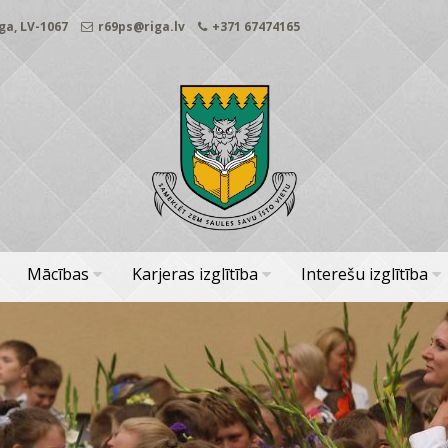
ga, LV-1067
r69ps@riga.lv
+371 67474165
Mācības
Karjeras izglītība
Interešu izglītība