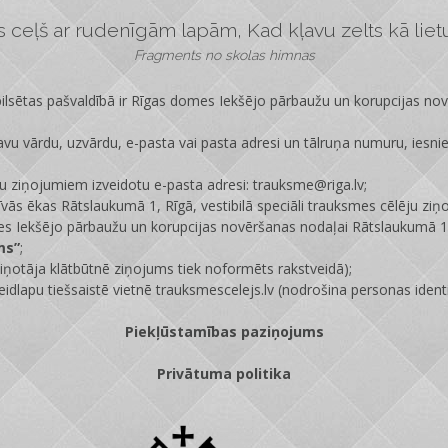
ceļš ar rudenīgām lapām, Kad kļavu zelts kā lietus
Fragments no skolas himnas
lsētas pašvaldībā ir
Rīgas domes Iekšējo pārbaužu un korupcijas no
vu vārdu, uzvārdu, e-pasta vai pasta adresi un tālruņa numuru, iesni
ju ziņojumiem izveidotu e-pasta adresi: trauksme@riga.lv;
īvās ēkas Rātslaukumā 1, Rīgā, vestibilā speciāli trauksmes cēlēju ziņ
s Iekšējo pārbaužu un korupcijas novēršanas nodaļai Rātslaukumā 1,
ms”
;
ņotāja klātbūtnē ziņojums tiek noformēts rakstveidā);
eidlapu tiešsaistē vietnē
trauksmescelejs.lv
(nodrošina personas identi
Piekļūstamības paziņojums
Privātuma politika