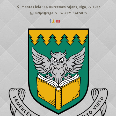
Skip
Imantas iela 11A, Kurzemes rajons, Rīga, LV-1067
to
content
r69ps@riga.lv
+371 67474165