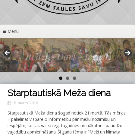
Menu
Starptautiskā Meža diena
16. marts, 2018
Starptautiskā Meža diena šogad notiek 21.martā. Tās mērķis
– palielināt vispārējo informētību par mežu nozīmību un
iespējām, ko tas var sniegt tagadnes un nākotnes paaudžu
vajadzību apmierināšanai.Šī gada tēma ir “Meži un klimata