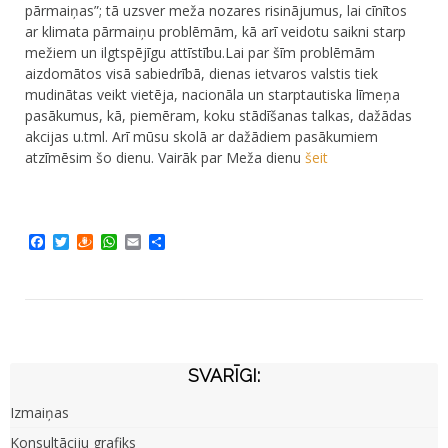
pārmaiņas”; tā uzsver meža nozares risinājumus, lai cīnītos
ar klimata pārmaiņu problēmām, kā arī veidotu saikni starp
mežiem un ilgtspējīgu attīstību.Lai par šīm problēmām
aizdomātos visā sabiedrībā, dienas ietvaros valstis tiek
mudinātas veikt vietēja, nacionāla un starptautiska līmeņa
pasākumus, kā, piemēram, koku stādīšanas talkas, dažādas
akcijas u.tml. Arī mūsu skolā ar dažādiem pasākumiem
atzīmēsim šo dienu. Vairāk par Meža dienu
šeit
Facebook
Twitter
Draugiem
WhatsApp
Email
Share
SVARĪGI:
Izmaiņas
Konsultāciju grafiks