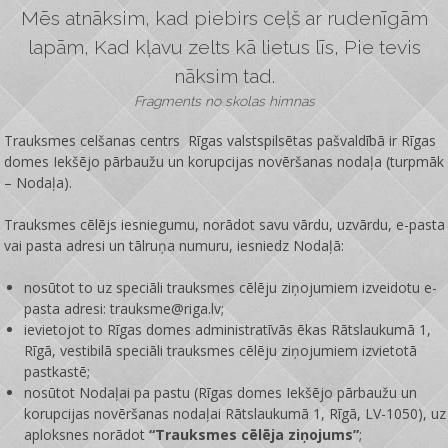
Mēs atnāksim, kad piebirs ceļš ar rudenīgām
lapām, Kad kļavu zelts kā lietus līs, Pie tevis
nāksim tad.
Fragments no skolas himnas
Trauksmes celšanas centrs Rīgas valstspilsētas pašvaldībā ir
Rīgas
domes Iekšējo pārbaužu un korupcijas novēršanas nodaļa
(turpmāk
– Nodaļa).
Trauksmes cēlējs iesniegumu, norādot savu vārdu, uzvārdu, e-pasta
vai pasta adresi un tālruņa numuru, iesniedz Nodaļā:
nosūtot to uz speciāli trauksmes cēlēju ziņojumiem izveidotu e-
pasta adresi: trauksme@riga.lv;
ievietojot to Rīgas domes administratīvās ēkas Rātslaukumā 1,
Rīgā, vestibilā speciāli trauksmes cēlēju ziņojumiem izvietotā
pastkastē;
nosūtot Nodaļai pa pastu (Rīgas domes Iekšējo pārbaužu un
korupcijas novēršanas nodaļai Rātslaukumā 1, Rīgā, LV-1050), uz
aploksnes norādot
“Trauksmes cēlēja ziņojums”
;