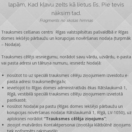
lapām, Kad kļavu zelts kā lietus līs, Pie tevis
nāksim tad.
Fragments no skolas himnas
Trauksmes celšanas centrs Rīgas valstspilsētas pašvaldībā ir
Rīgas
domes Iekšējo pārbaužu un korupcijas novēršanas nodaļa
(turpmāk
– Nodaļa).
Trauksmes cēlējs iesniegumu, norādot savu vārdu, uzvārdu, e-pasta
vai pasta adresi un tālruņa numuru, iesniedz Nodaļā:
nosūtot to uz speciāli trauksmes cēlēju ziņojumiem izveidotu e-
pasta adresi: trauksme@riga.lv;
ievietojot to Rīgas domes administratīvās ēkas Rātslaukumā 1,
Rīgā, vestibilā speciāli trauksmes cēlēju ziņojumiem izvietotā
pastkastē;
nosūtot Nodaļai pa pastu (Rīgas domes Iekšējo pārbaužu un
korupcijas novēršanas nodaļai Rātslaukumā 1, Rīgā, LV-1050), uz
aploksnes norādot
“Trauksmes cēlēja ziņojums”
;
ziņojot mutvārdos Kontaktpersonai (ziņotāja klātbūtnē ziņojums
tiek noformēts rakstveidā);