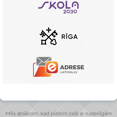
Mēs atnāksim, kad piebirs ceļš ar rudenīgām