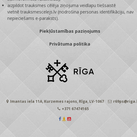
aizpildot trauksmes cēlēja ziņojuma veidlapu tiešsaistē
vietnē
trauksmescelejs.lv
(nodrošina personas identifikāciju, nav
nepieciešams e-paraksts).
Piekļūstamības paziņojums
Privātuma politika
Imantas iela 11A, Kurzemes rajons, Rīga, LV-1067
r69ps@riga.
+371 67474165