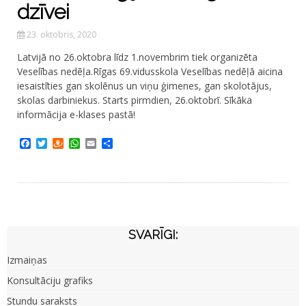
dzīvei
23. oktobris, 2020
Latvijā no 26.oktobra līdz 1.novembrim tiek organizēta
Veselības nedēļa.Rīgas 69.vidusskola Veselības nedēļā aicina
iesaistīties gan skolēnus un viņu ģimenes, gan skolotājus,
skolas darbiniekus. Starts pirmdien, 26.oktobrī. Sīkāka
informācija e-klases pastā!
Facebook
Twitter
Draugiem
WhatsApp
Email
Share
SVARĪGI:
Izmaiņas
Konsultāciju grafiks
Stundu saraksts