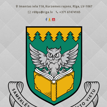
Skip
Imantas iela 11A, Kurzemes rajons, Rīga, LV-1067
to
content
r69ps@riga.lv
+371 67474165