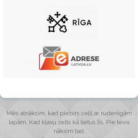
Mēs atnāksim, kad piebirs ceļš ar rudenīgām
lapām, Kad kļavu zelts kā lietus līs, Pie tevis
nāksim tad.