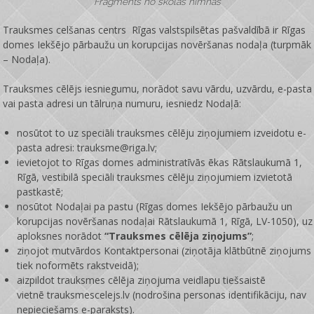
Fragments no skolas himnas
Trauksmes celšanas centrs Rīgas valstspilsētas pašvaldībā ir
Rīgas
domes Iekšējo pārbaužu un korupcijas novēršanas nodaļa
(turpmāk
– Nodaļa).
Trauksmes cēlējs iesniegumu, norādot savu vārdu, uzvārdu, e-pasta
vai pasta adresi un tālruņa numuru, iesniedz Nodaļā:
nosūtot to uz speciāli trauksmes cēlēju ziņojumiem izveidotu e-
pasta adresi: trauksme@riga.lv;
ievietojot to Rīgas domes administratīvās ēkas Rātslaukumā 1,
Rīgā, vestibilā speciāli trauksmes cēlēju ziņojumiem izvietotā
pastkastē;
nosūtot Nodaļai pa pastu (Rīgas domes Iekšējo pārbaužu un
korupcijas novēršanas nodaļai Rātslaukumā 1, Rīgā, LV-1050), uz
aploksnes norādot
“Trauksmes cēlēja ziņojums”
;
ziņojot mutvārdos Kontaktpersonai (ziņotāja klātbūtnē ziņojums
tiek noformēts rakstveidā);
aizpildot trauksmes cēlēja ziņojuma veidlapu tiešsaistē
vietnē
trauksmescelejs.lv
(nodrošina personas identifikāciju, nav
nepieciešams e-paraksts).