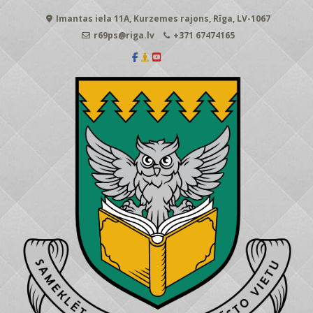
Skip
Imantas iela 11A, Kurzemes rajons, Rīga, LV-1067
to
content
r69ps@riga.lv
+371 67474165