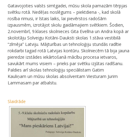
Gatavojoties valsts simtgadei, mūsu skola pamazām tērpjas
svētku rotā. Nedēļas noslēgums – piektdiena -, kad skolā
rosība rimusi, ir īstais laiks, lai pievērstos radošām
izpausmēm, izrotājot skolu gaidāmajiem svētkiem. Šodien,
2.novembrī, 9.klases skolnieces Gita Evelīna un Andra kopā ar
skolotāju Solveigu Kotāni-Dauksti skolas 1.stāva vestibilā
“zīmēja” Latviju. Mājturības un tehnoloģiju stundās radītie
rokdarbi tagad rotā Latvijas kontūru. Skolniecēm tā bija jauna
pieredze izstādes iekārtošanā mācību procesa ietvaros,
savukārt mums visiem – prieks par svētku izjūtas radīšanu.
Paldies arī skolas tehnoloģiju speciālistam Gatim
Kauliņam un mūsu skolas absolventam Viesturam Jurim
Lammasam par atbalstu.
Slaidrāde