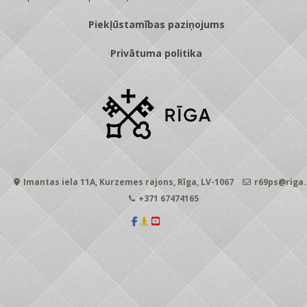
Piekļūstamības paziņojums
Privātuma politika
Imantas iela 11A, Kurzemes rajons, Rīga, LV-1067
r69ps@riga.
+371 67474165