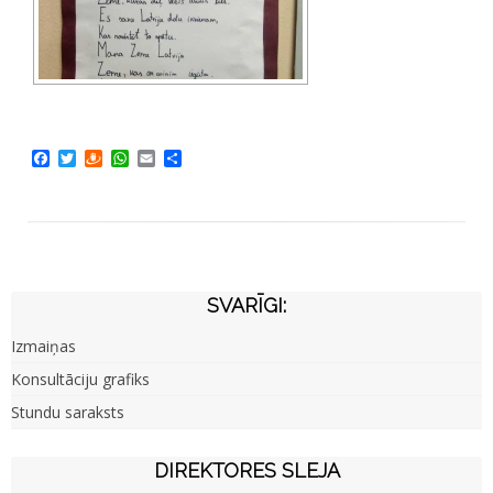
Facebook
Twitter
Draugiem
WhatsApp
Email
Share
SVARĪGI:
Izmaiņas
Konsultāciju grafiks
Stundu saraksts
DIREKTORES SLEJA