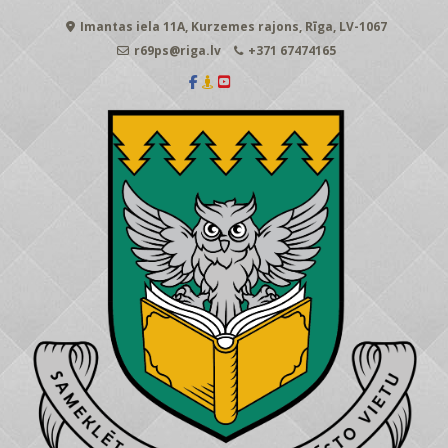
Skip
Imantas iela 11A, Kurzemes rajons, Rīga, LV-1067
to
content
r69ps@riga.lv
+371 67474165