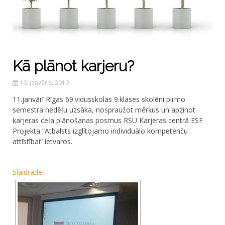
Kā plānot karjeru?
16. janvāris, 2019
11.janvārī Rīgas 69.vidusskolas 9.klases skolēni pirmo
semestra nedēļu uzsāka, nospraužot mērķus un apzinot
karjeras ceļa plānošanas posmus RSU Karjeras centrā ESF
Projekta “Atbalsts izglītojamo individuālo kompetenču
attīstībai” ietvaros.
Slaidrāde