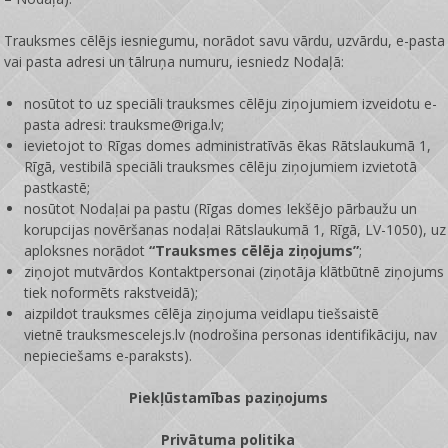
Trauksmes cēlējs iesniegumu, norādot savu vārdu, uzvārdu, e-pasta
vai pasta adresi un tālruņa numuru, iesniedz Nodaļā:
nosūtot to uz speciāli trauksmes cēlēju ziņojumiem izveidotu e-
pasta adresi: trauksme@riga.lv;
ievietojot to Rīgas domes administratīvās ēkas Rātslaukumā 1,
Rīgā, vestibilā speciāli trauksmes cēlēju ziņojumiem izvietotā
pastkastē;
nosūtot Nodaļai pa pastu (Rīgas domes Iekšējo pārbaužu un
korupcijas novēršanas nodaļai Rātslaukumā 1, Rīgā, LV-1050), uz
aploksnes norādot
“Trauksmes cēlēja ziņojums”
;
ziņojot mutvārdos Kontaktpersonai (ziņotāja klātbūtnē ziņojums
tiek noformēts rakstveidā);
aizpildot trauksmes cēlēja ziņojuma veidlapu tiešsaistē
vietnē
trauksmescelejs.lv
(nodrošina personas identifikāciju, nav
nepieciešams e-paraksts).
Piekļūstamības paziņojums
Privātuma politika