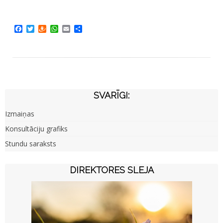
Facebook
Twitter
Draugiem
WhatsApp
Email
Share
SVARĪGI:
Izmaiņas
Konsultāciju grafiks
Stundu saraksts
DIREKTORES SLEJA