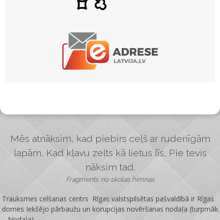
Mēs atnāksim, kad piebirs ceļš ar rudenīgām
lapām, Kad kļavu zelts kā lietus līs, Pie tevis
nāksim tad.
Fragments no skolas himnas
Trauksmes celšanas centrs Rīgas valstspilsētas pašvaldībā ir
Rīgas
domes Iekšējo pārbaužu un korupcijas novēršanas nodaļa
(turpmāk
– Nodaļa).