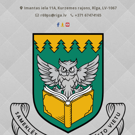
Skip
Imantas iela 11A, Kurzemes rajons, Rīga, LV-1067
to
content
r69ps@riga.lv
+371 67474165