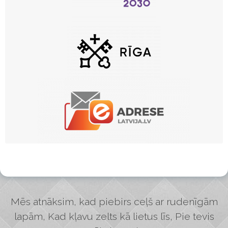
Mēs atnāksim, kad piebirs ceļš ar rudenīgām
lapām, Kad kļavu zelts kā lietus līs, Pie tevis