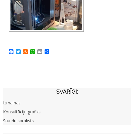
Facebook
Twitter
Draugiem
WhatsApp
Email
Share
SVARĪGI:
Izmaiņas
Konsultāciju grafiks
Stundu saraksts