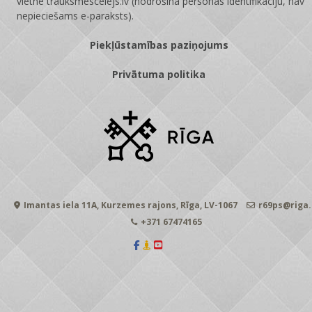
vietnē
trauksmescelejs.lv
(nodrošina personas identifikāciju, nav
nepieciešams e-paraksts).
Piekļūstamības paziņojums
Privātuma politika
Imantas iela 11A, Kurzemes rajons, Rīga, LV-1067
r69ps@riga.
+371 67474165