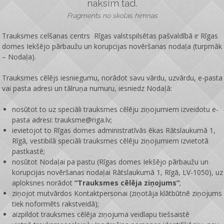
nāksim tad.
Fragments no skolas himnas
Trauksmes celšanas centrs Rīgas valstspilsētas pašvaldībā ir
Rīgas
domes Iekšējo pārbaužu un korupcijas novēršanas nodaļa
(turpmāk
– Nodaļa).
Trauksmes cēlējs iesniegumu, norādot savu vārdu, uzvārdu, e-pasta
vai pasta adresi un tālruņa numuru, iesniedz Nodaļā:
nosūtot to uz speciāli trauksmes cēlēju ziņojumiem izveidotu e-
pasta adresi: trauksme@riga.lv;
ievietojot to Rīgas domes administratīvās ēkas Rātslaukumā 1,
Rīgā, vestibilā speciāli trauksmes cēlēju ziņojumiem izvietotā
pastkastē;
nosūtot Nodaļai pa pastu (Rīgas domes Iekšējo pārbaužu un
korupcijas novēršanas nodaļai Rātslaukumā 1, Rīgā, LV-1050), uz
aploksnes norādot
“Trauksmes cēlēja ziņojums”
;
ziņojot mutvārdos Kontaktpersonai (ziņotāja klātbūtnē ziņojums
tiek noformēts rakstveidā);
aizpildot trauksmes cēlēja ziņojuma veidlapu tiešsaistē