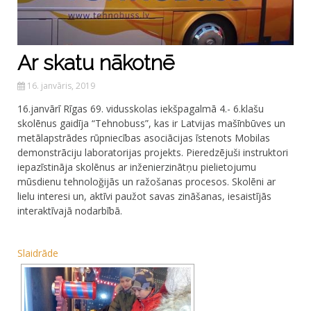
Ar skatu nākotnē
16. janvāris, 2019
16.janvārī Rīgas 69. vidusskolas iekšpagalmā 4.- 6.klašu
skolēnus gaidīja “Tehnobuss”, kas ir Latvijas mašīnbūves un
metālapstrādes rūpniecības asociācijas īstenots Mobilas
demonstrāciju laboratorijas projekts. Pieredzējuši instruktori
iepazīstināja skolēnus ar inženierzinātņu pielietojumu
mūsdienu tehnoloğijās un ražošanas procesos. Skolēni ar
lielu interesi un, aktīvi paužot savas zināšanas, iesaistījās
interaktīvajā nodarbībā.
Slaidrāde