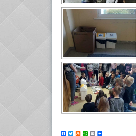
Facebook
Twitter
Draugiem
WhatsApp
Email
Share