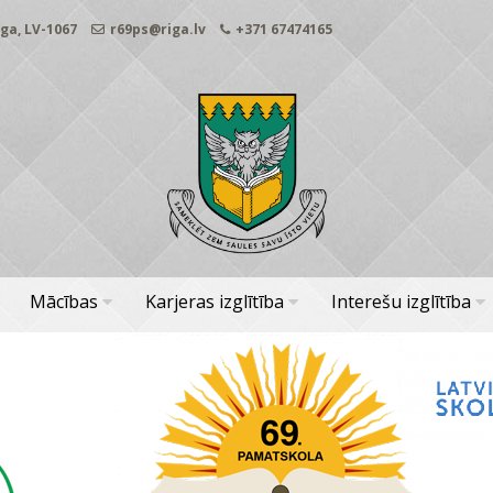
ga, LV-1067
r69ps@riga.lv
+371 67474165
Mācības
Karjeras izglītība
Interešu izglītība