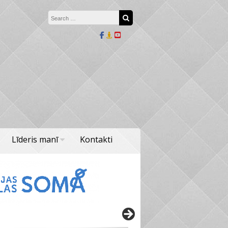
Search for:
Search
Līderis manī
Kontakti