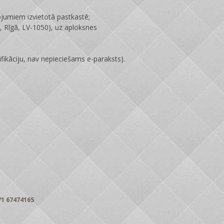
ojumiem izvietotā pastkastē;
 Rīgā, LV-1050), uz aploksnes
fikāciju, nav nepieciešams e-paraksts).
1 67474165