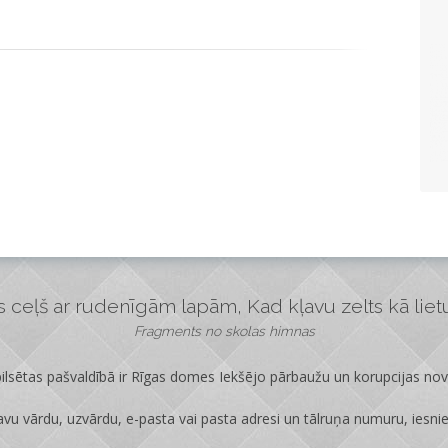
ceļš ar rudenīgām lapām, Kad kļavu zelts kā lietus
Fragments no skolas himnas
lsētas pašvaldībā ir
Rīgas domes Iekšējo pārbaužu un korupcijas no
vu vārdu, uzvārdu, e-pasta vai pasta adresi un tālruņa numuru, iesni