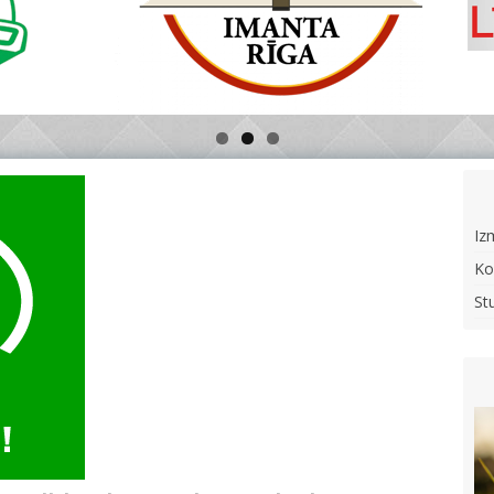
Iz
Ko
St