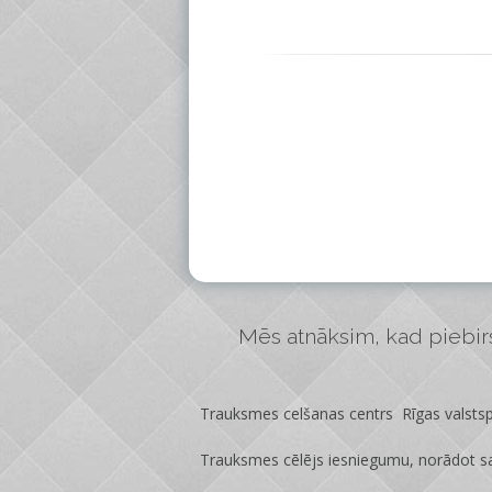
Mēs atnāksim, kad piebirs 
Trauksmes celšanas centrs Rīgas valstspi
Trauksmes cēlējs iesniegumu, norādot sa