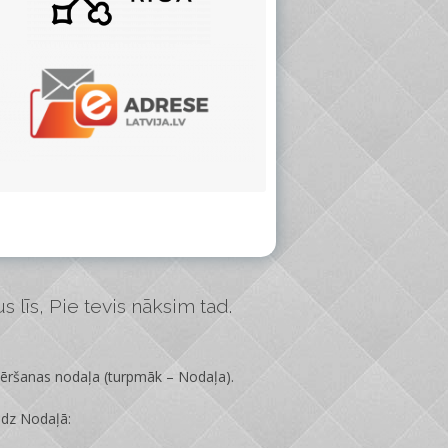
 līs, Pie tevis nāksim tad.
vēršanas nodaļa
(turpmāk – Nodaļa).
edz Nodaļā: