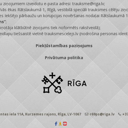
ju ziņojumiem izveidotu e-pasta adresi: trauksme@riga.lv;
īvās ēkas Rātslaukumā 1, Rīgā, vestibilā speciāli trauksmes cēlēju ziņ
s Iekšējo pārbaužu un korupcijas novēršanas nodaļai Rātslaukumā 1,
ms”
;
ņotāja klātbūtnē ziņojums tiek noformēts rakstveidā);
eidlapu tiešsaistē vietnē
trauksmescelejs.lv
(nodrošina personas identi
Piekļūstamības paziņojums
Privātuma politika
ntas iela 11A, Kurzemes rajons, Rīga, LV-1067
r69ps@riga.lv
+37