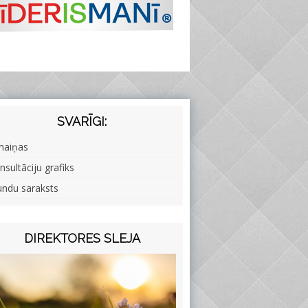
SVARĪGI:
maiņas
nsultāciju grafiks
undu saraksts
DIREKTORES SLEJA