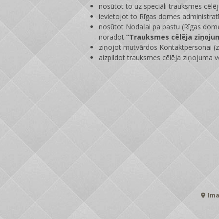
nosūtot to uz speciāli trauksmes cēlē
ievietojot to Rīgas domes administrat
nosūtot Nodaļai pa pastu (Rīgas dome
norādot
“Trauksmes cēlēja ziņoju
ziņojot mutvārdos Kontaktpersonai (zi
aizpildot trauksmes cēlēja ziņojuma v
Ima