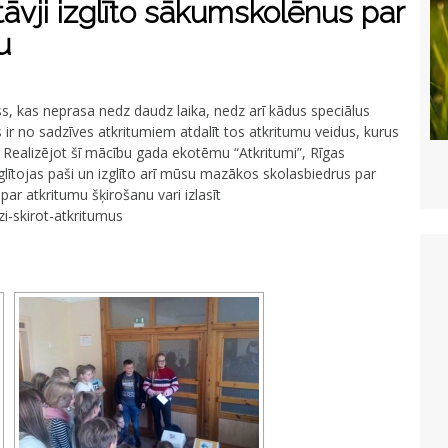
vji izglīto sākumskolēnus par
u
ss, kas neprasa nedz daudz laika, nedz arī kādus speciālus
s ir no sadzīves atkritumiem atdalīt tos atkritumu veidus, kurus
. Realizējot šī mācību gada ekotēmu “Atkritumi”, Rīgas
lītojas paši un izglīto arī mūsu mazākos skolasbiedrus par
par atkritumu šķirošanu vari izlasīt
izi-skirot-atkritumus