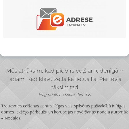
Mēs atnāksim, kad piebirs ceļš ar rudenīgām
lapām, Kad kļavu zelts kā lietus līs, Pie tevis
nāksim tad.
Fragments no skolas himnas
Trauksmes celšanas centrs Rīgas valstspilsētas pašvaldībā ir
Rīgas
domes Iekšējo pārbaužu un korupcijas novēršanas nodaļa
(turpmāk
– Nodaļa).