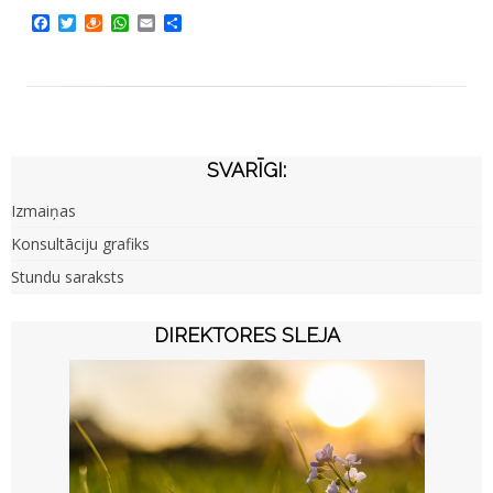
Facebook
Twitter
Draugiem
WhatsApp
Email
Share
SVARĪGI:
Izmaiņas
Konsultāciju grafiks
Stundu saraksts
DIREKTORES SLEJA