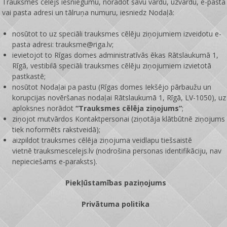
Trauksmes cēlējs iesniegumu, norādot savu vārdu, uzvārdu, e-pasta
vai pasta adresi un tālruņa numuru, iesniedz Nodaļā:
nosūtot to uz speciāli trauksmes cēlēju ziņojumiem izveidotu e-
pasta adresi: trauksme@riga.lv;
ievietojot to Rīgas domes administratīvās ēkas Rātslaukumā 1,
Rīgā, vestibilā speciāli trauksmes cēlēju ziņojumiem izvietotā
pastkastē;
nosūtot Nodaļai pa pastu (Rīgas domes Iekšējo pārbaužu un
korupcijas novēršanas nodaļai Rātslaukumā 1, Rīgā, LV-1050), uz
aploksnes norādot
“Trauksmes cēlēja ziņojums”
;
ziņojot mutvārdos Kontaktpersonai (ziņotāja klātbūtnē ziņojums
tiek noformēts rakstveidā);
aizpildot trauksmes cēlēja ziņojuma veidlapu tiešsaistē
vietnē
trauksmescelejs.lv
(nodrošina personas identifikāciju, nav
nepieciešams e-paraksts).
Piekļūstamības paziņojums
Privātuma politika