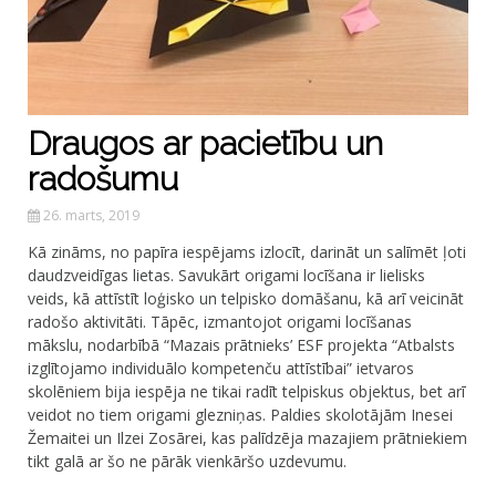
Draugos ar pacietību un
radošumu
26. marts, 2019
Kā zināms, no papīra iespējams izlocīt, darināt un salīmēt ļoti
daudzveidīgas lietas. Savukārt origami locīšana ir lielisks
veids, kā attīstīt loģisko un telpisko domāšanu, kā arī veicināt
radošo aktivitāti. Tāpēc, izmantojot origami locīšanas
mākslu, nodarbībā “Mazais prātnieks’ ESF projekta “Atbalsts
izglītojamo individuālo kompetenču attīstībai” ietvaros
skolēniem bija iespēja ne tikai radīt telpiskus objektus, bet arī
veidot no tiem origami glezniņas. Paldies skolotājām Inesei
Žemaitei un Ilzei Zosārei, kas palīdzēja mazajiem prātniekiem
tikt galā ar šo ne pārāk vienkāršo uzdevumu.