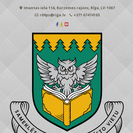
Skip
Imantas iela 11A, Kurzemes rajons, Rīga, LV-1067
to
content
r69ps@riga.lv
+371 67474165