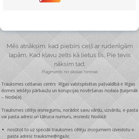
Mēs atnāksim, kad piebirs ceļš ar rudenīgām
lapām, Kad kļavu zelts kā lietus līs, Pie tevis
nāksim tad.
Fragments no skolas himnas
Trauksmes celšanas centrs Rīgas valstspilsētas pašvaldībā ir
Rīgas
domes Iekšējo pārbaužu un korupcijas novēršanas nodaļa
(turpmāk
– Nodaļa).
Trauksmes cēlējs iesniegumu, norādot savu vārdu, uzvārdu, e-pasta
vai pasta adresi un tālruņa numuru, iesniedz Nodaļā:
nosūtot to uz speciāli trauksmes cēlēju ziņojumiem izveidotu e-
pasta adresi: trauksme@riga.lv;