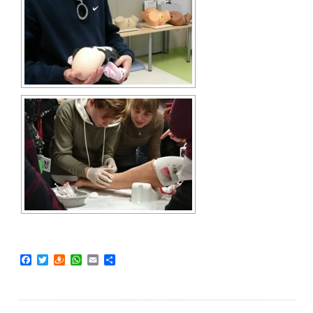
Facebook
Twitter
Draugiem
WhatsApp
Email
Share