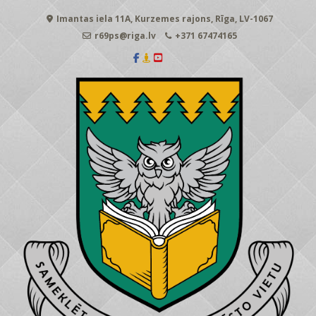
Skip
Imantas iela 11A, Kurzemes rajons, Rīga, LV-1067
to
content
r69ps@riga.lv
+371 67474165