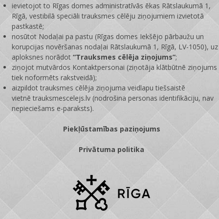
ievietojot to Rīgas domes administratīvās ēkas Rātslaukumā 1,
Rīgā, vestibilā speciāli trauksmes cēlēju ziņojumiem izvietotā
pastkastē;
nosūtot Nodaļai pa pastu (Rīgas domes Iekšējo pārbaužu un
korupcijas novēršanas nodaļai Rātslaukumā 1, Rīgā, LV-1050), uz
aploksnes norādot
“Trauksmes cēlēja ziņojums”
;
ziņojot mutvārdos Kontaktpersonai (ziņotāja klātbūtnē ziņojums
tiek noformēts rakstveidā);
aizpildot trauksmes cēlēja ziņojuma veidlapu tiešsaistē
vietnē
trauksmescelejs.lv
(nodrošina personas identifikāciju, nav
nepieciešams e-paraksts).
Piekļūstamības paziņojums
Privātuma politika