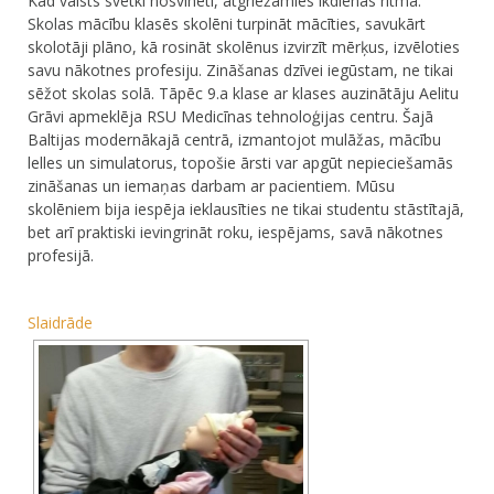
Kad valsts svētki nosvinēti, atgriežamies ikdienas ritmā.
Skolas mācību klasēs skolēni turpināt mācīties, savukārt
skolotāji plāno, kā rosināt skolēnus izvirzīt mērķus, izvēloties
savu nākotnes profesiju. Zināšanas dzīvei iegūstam, ne tikai
sēžot skolas solā. Tāpēc 9.a klase ar klases auzinātāju Aelitu
Grāvi apmeklēja RSU Medicīnas tehnoloģijas centru. Šajā
Baltijas modernākajā centrā, izmantojot mulāžas, mācību
lelles un simulatorus, topošie ārsti var apgūt nepieciešamās
zināšanas un iemaņas darbam ar pacientiem. Mūsu
skolēniem bija iespēja ieklausīties ne tikai studentu stāstītajā,
bet arī praktiski ievingrināt roku, iespējams, savā nākotnes
profesijā.
Slaidrāde