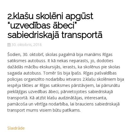
2.klašu skolēni apgūst
“uzvedības ābeci”
sabiedriskajā transportā
30. oktobris, 2018
Šodien, 30. oktobrī, skolas pagalmā bija manāms Rīgas
satiksmes autobuss. It kā nekas neparasts, jo, dodoties
dažādās mācību ekskursijās, ierasts, ka skolēnus pie skolas
sagaida autobuss. Tomēr šis bija īpašs. Rīgas pašvaldības
policijas organizēto nodarbību ietvaros 2.klašu skolēniem bija
iespēja tikties ar Rīgas satiksmes pārstāvjiem, lai pārrunātu
pieklājīgas uzvedības ābeci, pārvietojoties sabiedriskajā
transportā. Kā atzīst klašu audzinātājas, interesanta,
pamācoša un vērtīga nodarbība, lai brauciens sabiedriskajā
transport mums visiem būtu patīkams.
Slaidrāde