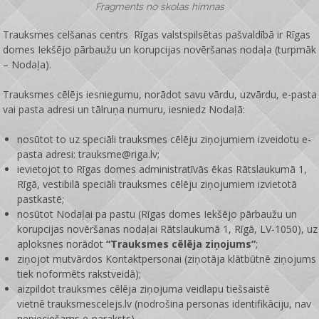
Fragments no skolas himnas
Trauksmes celšanas centrs Rīgas valstspilsētas pašvaldībā ir
Rīgas
domes Iekšējo pārbaužu un korupcijas novēršanas nodaļa
(turpmāk
– Nodaļa).
Trauksmes cēlējs iesniegumu, norādot savu vārdu, uzvārdu, e-pasta
vai pasta adresi un tālruņa numuru, iesniedz Nodaļā:
nosūtot to uz speciāli trauksmes cēlēju ziņojumiem izveidotu e-
pasta adresi: trauksme@riga.lv;
ievietojot to Rīgas domes administratīvās ēkas Rātslaukumā 1,
Rīgā, vestibilā speciāli trauksmes cēlēju ziņojumiem izvietotā
pastkastē;
nosūtot Nodaļai pa pastu (Rīgas domes Iekšējo pārbaužu un
korupcijas novēršanas nodaļai Rātslaukumā 1, Rīgā, LV-1050), uz
aploksnes norādot
“Trauksmes cēlēja ziņojums”
;
ziņojot mutvārdos Kontaktpersonai (ziņotāja klātbūtnē ziņojums
tiek noformēts rakstveidā);
aizpildot trauksmes cēlēja ziņojuma veidlapu tiešsaistē
vietnē
trauksmescelejs.lv
(nodrošina personas identifikāciju, nav
nepieciešams e-paraksts).