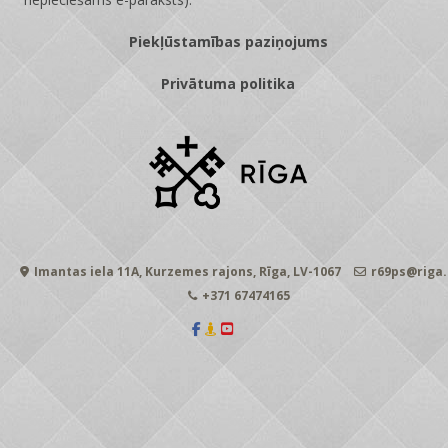
Piekļūstamības paziņojums
Privātuma politika
Imantas iela 11A, Kurzemes rajons, Rīga, LV-1067
r69ps@riga.
+371 67474165