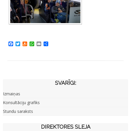
Facebook
Twitter
Draugiem
WhatsApp
Email
Share
SVARĪGI:
Izmaiņas
Konsultāciju grafiks
Stundu saraksts
DIREKTORES SLEJA