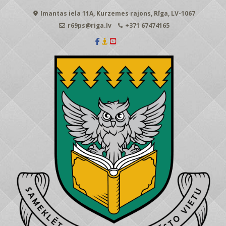
Skip
Imantas iela 11A, Kurzemes rajons, Rīga, LV-1067
to
content
r69ps@riga.lv
+371 67474165