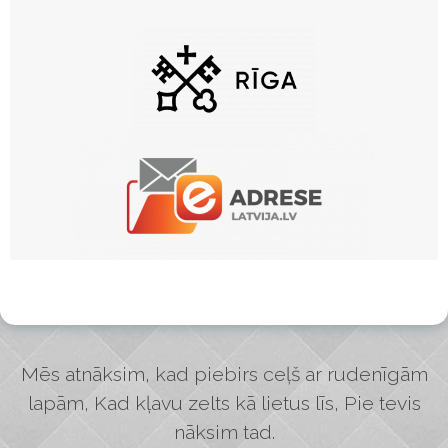
Mēs atnāksim, kad piebirs ceļš ar rudenīgām
lapām, Kad kļavu zelts kā lietus līs, Pie tevis
nāksim tad.