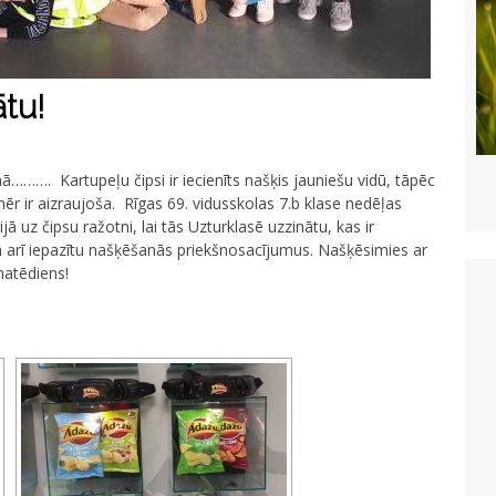
tu!
dienā………. Kartupeļu čipsi ir iecienīts našķis jauniešu vidū, tāpēc
ēr ir aizraujoša. Rīgas 69. vidusskolas 7.b klase nedēļas
 uz čipsu ražotni, lai tās Uzturklasē uzzinātu, kas ir
ā arī iepazītu našķēšanās priekšnosacījumus. Našķēsimies ar
matēdiens!