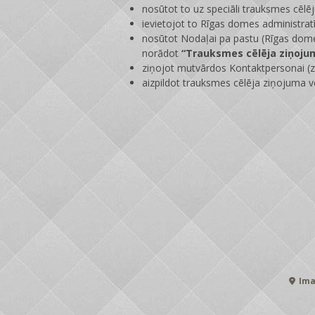
nosūtot to uz speciāli trauksmes cēlē
ievietojot to Rīgas domes administrat
nosūtot Nodaļai pa pastu (Rīgas dome
norādot
“Trauksmes cēlēja ziņoju
ziņojot mutvārdos Kontaktpersonai (zi
aizpildot trauksmes cēlēja ziņojuma v
Ima