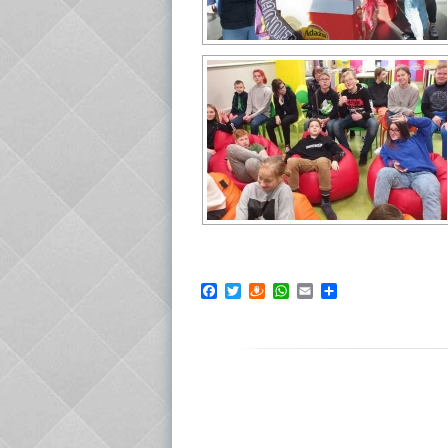
Facebook
Twitter
Draugiem
WhatsApp
Email
Share