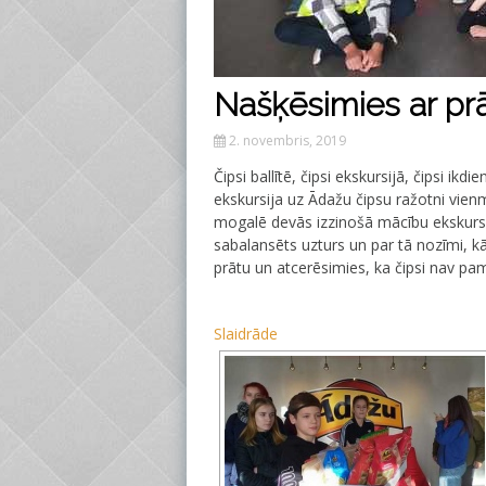
Našķēsimies ar prā
2. novembris, 2019
Čipsi ballītē, čipsi ekskursijā, čipsi ik
ekskursija uz Ādažu čipsu ražotni vienm
mogalē devās izzinošā mācību ekskursijā
sabalansēts uzturs un par tā nozīmi, k
prātu un atcerēsimies, ka čipsi nav pa
Slaidrāde