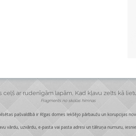
ceļš ar rudenīgām lapām, Kad kļavu zelts kā lietus
Fragments no skolas himnas
lsētas pašvaldībā ir
Rīgas domes Iekšējo pārbaužu un korupcijas no
vu vārdu, uzvārdu, e-pasta vai pasta adresi un tālruņa numuru, iesni