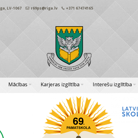
ga, LV-1067
r69ps@riga.lv
+371 67474165
Mācības
Karjeras izglītība
Interešu izglītība