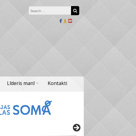
Search for:
Search
Līderis manī
Kontakti