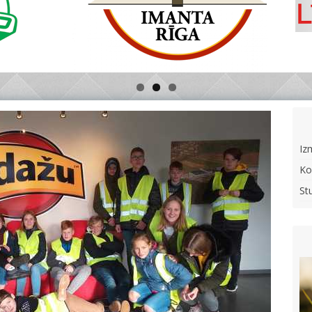
Iz
Ko
St