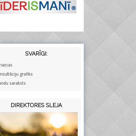
SVARĪGI:
maiņas
nsultāciju grafiks
undu saraksts
DIREKTORES SLEJA