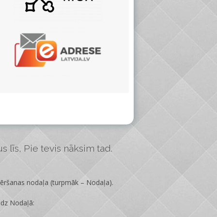
 līs, Pie tevis nāksim tad.
vēršanas nodaļa
(turpmāk – Nodaļa).
edz Nodaļā: