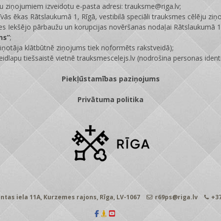
ju ziņojumiem izveidotu e-pasta adresi: trauksme@riga.lv;
īvās ēkas Rātslaukumā 1, Rīgā, vestibilā speciāli trauksmes cēlēju ziņ
s Iekšējo pārbaužu un korupcijas novēršanas nodaļai Rātslaukumā 1,
ms”
;
ņotāja klātbūtnē ziņojums tiek noformēts rakstveidā);
eidlapu tiešsaistē vietnē
trauksmescelejs.lv
(nodrošina personas identi
Piekļūstamības paziņojums
Privātuma politika
ntas iela 11A, Kurzemes rajons, Rīga, LV-1067
r69ps@riga.lv
+37