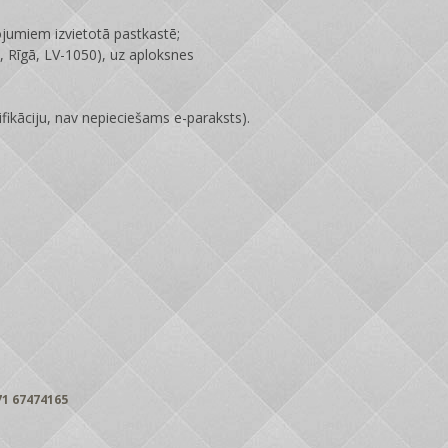
ojumiem izvietotā pastkastē;
 Rīgā, LV-1050), uz aploksnes
fikāciju, nav nepieciešams e-paraksts).
1 67474165