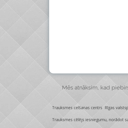
Mēs atnāksim, kad piebirs 
Trauksmes celšanas centrs Rīgas valstspi
Trauksmes cēlējs iesniegumu, norādot sa