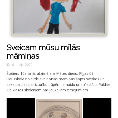
Sveicam mūsu mīļās
māmiņas
10. maijs, 2020
Šodien, 10.maijā, atzīmējam Mātes dienu. Rīgas 69.
vidusskola no sirds sveic visas māmiņas šajos svētkos un
saka paldies par izturību, rūpēm, smaidu un mīlestību. Paldies
1.b klases skolēniem par jaukajiem zīmējumiem.