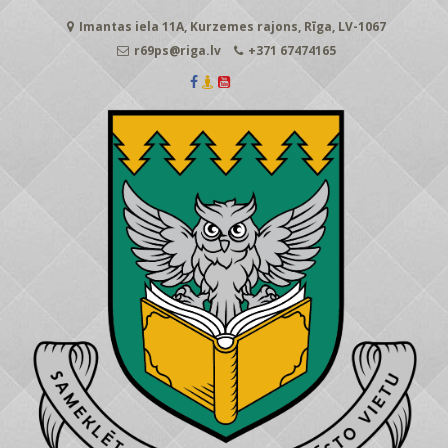
Skip
Imantas iela 11A, Kurzemes rajons, Rīga, LV-1067
to
content
r69ps@riga.lv
+371 67474165