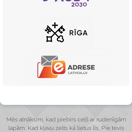
Mēs atnāksim, kad piebirs ceļš ar rudenīgām
lapām, Kad kļavu zelts kā lietus līs, Pie tevis