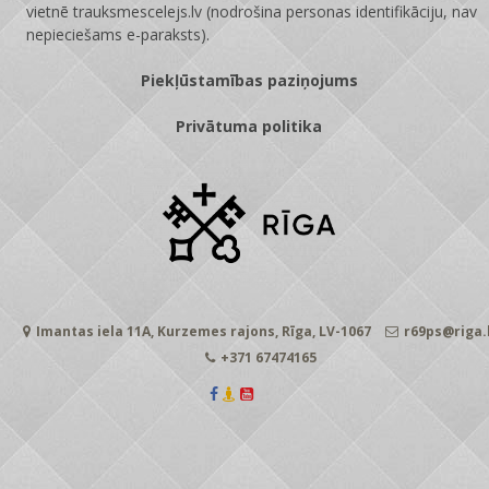
vietnē
trauksmescelejs.lv
(nodrošina personas identifikāciju, nav
nepieciešams e-paraksts).
Piekļūstamības paziņojums
Privātuma politika
Imantas iela 11A, Kurzemes rajons, Rīga, LV-1067
r69ps@riga.
+371 67474165