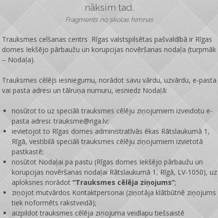
nāksim tad.
Fragments no skolas himnas
Trauksmes celšanas centrs Rīgas valstspilsētas pašvaldībā ir
Rīgas
domes Iekšējo pārbaužu un korupcijas novēršanas nodaļa
(turpmāk
– Nodaļa).
Trauksmes cēlējs iesniegumu, norādot savu vārdu, uzvārdu, e-pasta
vai pasta adresi un tālruņa numuru, iesniedz Nodaļā:
nosūtot to uz speciāli trauksmes cēlēju ziņojumiem izveidotu e-
pasta adresi: trauksme@riga.lv;
ievietojot to Rīgas domes administratīvās ēkas Rātslaukumā 1,
Rīgā, vestibilā speciāli trauksmes cēlēju ziņojumiem izvietotā
pastkastē;
nosūtot Nodaļai pa pastu (Rīgas domes Iekšējo pārbaužu un
korupcijas novēršanas nodaļai Rātslaukumā 1, Rīgā, LV-1050), uz
aploksnes norādot
“Trauksmes cēlēja ziņojums”
;
ziņojot mutvārdos Kontaktpersonai (ziņotāja klātbūtnē ziņojums
tiek noformēts rakstveidā);
aizpildot trauksmes cēlēja ziņojuma veidlapu tiešsaistē