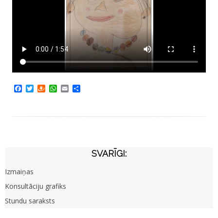
Facebook
Twitter
Draugiem
WhatsApp
Email
Share
SVARĪGI:
Izmaiņas
Konsultāciju grafiks
Stundu saraksts