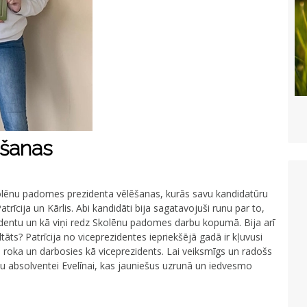
ēšanas
Skolēnu padomes prezidenta vēlēšanas, kurās savu kandidatūru
Patrīcija un Kārlis. Abi kandidāti bija sagatavojuši runu par to,
identu un kā viņi redz Skolēnu padomes darbu kopumā. Bija arī
ltāts? Patrīcija no viceprezidentes iepriekšējā gadā ir kļuvusi
bā roka un darbosies kā viceprezidents. Lai veiksmīgs un radošs
 absolventei Evelīnai, kas jauniešus uzrunā un iedvesmo