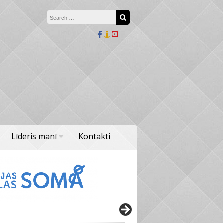
Search for:
Search
Līderis manī
Kontakti