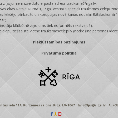
ju ziņojumiem izveidotu e-pasta adresi: trauksme@riga.lv;
īvās ēkas Rātslaukumā 1, Rīgā, vestibilā speciāli trauksmes cēlēju ziņ
s Iekšējo pārbaužu un korupcijas novēršanas nodaļai Rātslaukumā 1,
ms”
;
ņotāja klātbūtnē ziņojums tiek noformēts rakstveidā);
eidlapu tiešsaistē vietnē
trauksmescelejs.lv
(nodrošina personas identi
Piekļūstamības paziņojums
Privātuma politika
ntas iela 11A, Kurzemes rajons, Rīga, LV-1067
r69ps@riga.lv
+37