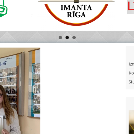
Iz
Ko
St