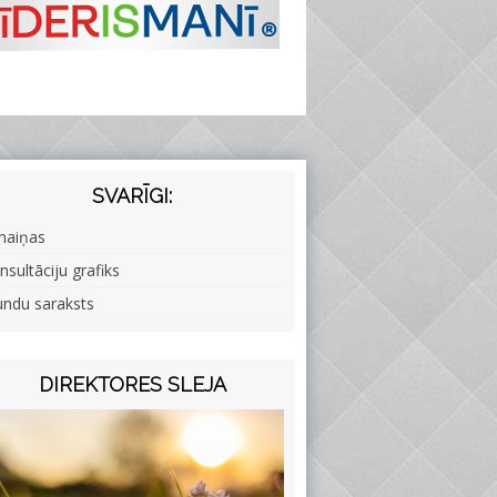
SVARĪGI:
maiņas
nsultāciju grafiks
undu saraksts
DIREKTORES SLEJA