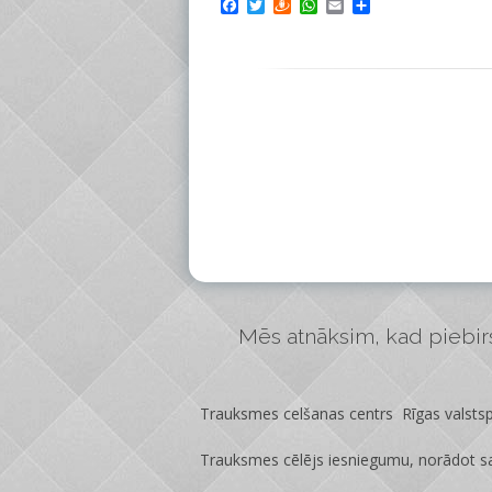
Facebook
Twitter
Draugiem
WhatsApp
Email
Share
Mēs atnāksim, kad piebirs 
Trauksmes celšanas centrs Rīgas valstspi
Trauksmes cēlējs iesniegumu, norādot sa