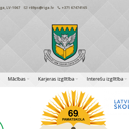
ga, LV-1067
r69ps@riga.lv
+371 67474165
Mācības
Karjeras izglītība
Interešu izglītība