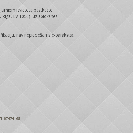
ojumiem izvietotā pastkastē;
 Rīgā, LV-1050), uz aploksnes
fikāciju, nav nepieciešams e-paraksts).
1 67474165