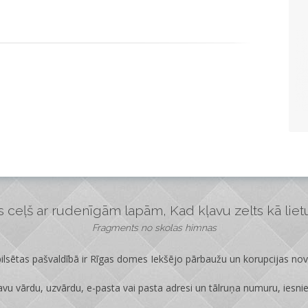
ceļš ar rudenīgām lapām, Kad kļavu zelts kā lietus
Fragments no skolas himnas
lsētas pašvaldībā ir
Rīgas domes Iekšējo pārbaužu un korupcijas no
vu vārdu, uzvārdu, e-pasta vai pasta adresi un tālruņa numuru, iesni