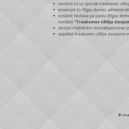
nosūtot to uz speciāli trauksmes cēlē
ievietojot to Rīgas domes administrat
nosūtot Nodaļai pa pastu (Rīgas dome
norādot
“Trauksmes cēlēja ziņoju
ziņojot mutvārdos Kontaktpersonai (zi
aizpildot trauksmes cēlēja ziņojuma v
Ima