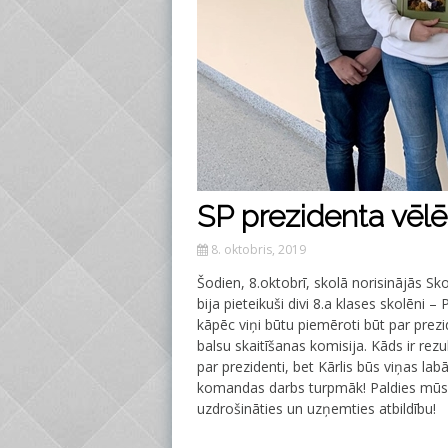
SP prezidenta vēl
8. oktobris, 2019
Šodien, 8.oktobrī, skolā norisinājās 
bija pieteikuši divi 8.a klases skolēni – 
kāpēc viņi būtu piemēroti būt par prez
balsu skaitīšanas komisija. Kāds ir rezu
par prezidenti, bet Kārlis būs viņas la
komandas darbs turpmāk! Paldies mūsu
uzdrošināties un uzņemties atbildību!