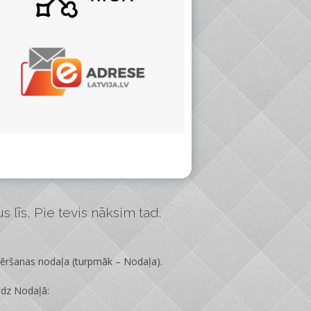
 līs, Pie tevis nāksim tad.
vēršanas nodaļa
(turpmāk – Nodaļa).
edz Nodaļā: