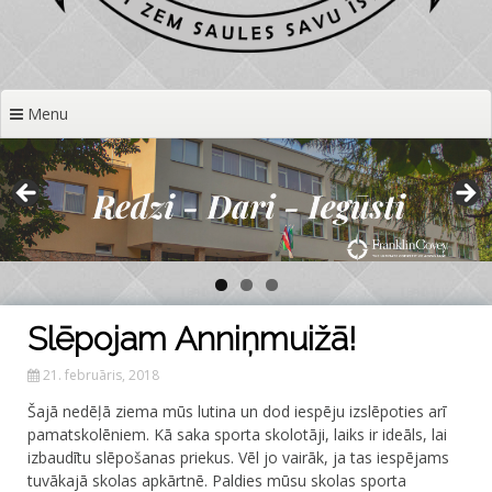
Menu
Slēpojam Anniņmuižā!
21. februāris, 2018
Šajā nedēļā ziema mūs lutina un dod iespēju izslēpoties arī
pamatskolēniem. Kā saka sporta skolotāji, laiks ir ideāls, lai
izbaudītu slēpošanas priekus. Vēl jo vairāk, ja tas iespējams
tuvākajā skolas apkārtnē. Paldies mūsu skolas sporta