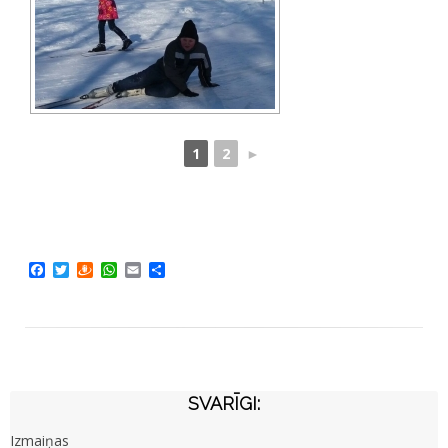
1
2
►
Facebook
Twitter
Draugiem
WhatsApp
Email
Share
SVARĪGI:
Izmaiņas