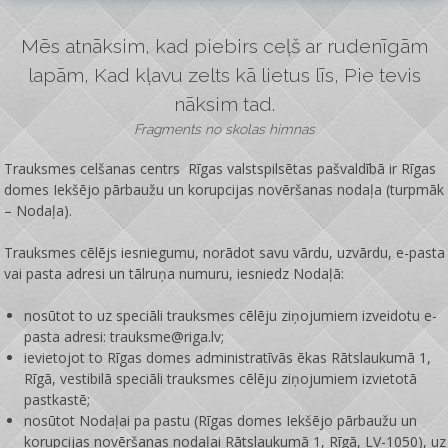
Mēs atnāksim, kad piebirs ceļš ar rudenīgām
lapām, Kad kļavu zelts kā lietus līs, Pie tevis
nāksim tad.
Fragments no skolas himnas
Trauksmes celšanas centrs Rīgas valstspilsētas pašvaldībā ir
Rīgas
domes Iekšējo pārbaužu un korupcijas novēršanas nodaļa
(turpmāk
– Nodaļa).
Trauksmes cēlējs iesniegumu, norādot savu vārdu, uzvārdu, e-pasta
vai pasta adresi un tālruņa numuru, iesniedz Nodaļā:
nosūtot to uz speciāli trauksmes cēlēju ziņojumiem izveidotu e-
pasta adresi: trauksme@riga.lv;
ievietojot to Rīgas domes administratīvās ēkas Rātslaukumā 1,
Rīgā, vestibilā speciāli trauksmes cēlēju ziņojumiem izvietotā
pastkastē;
nosūtot Nodaļai pa pastu (Rīgas domes Iekšējo pārbaužu un
korupcijas novēršanas nodaļai Rātslaukumā 1, Rīgā, LV-1050), uz