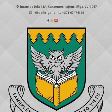
Skip
Imantas iela 11A, Kurzemes rajons, Rīga, LV-1067
to
content
r69ps@riga.lv
+371 67474165