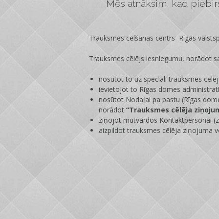
Mēs atnāksim, kad piebirs 
Trauksmes celšanas centrs Rīgas valstspi
Trauksmes cēlējs iesniegumu, norādot sa
nosūtot to uz speciāli trauksmes cēlē
ievietojot to Rīgas domes administrat
nosūtot Nodaļai pa pastu (Rīgas dome
norādot
“Trauksmes cēlēja ziņoju
ziņojot mutvārdos Kontaktpersonai (zi
aizpildot trauksmes cēlēja ziņojuma v