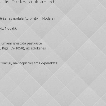
 līs, Pie tevis nāksim tad.
vēršanas nodaļa
(turpmāk – Nodaļa).
edz Nodaļā:
ojumiem izvietotā pastkastē;
 Rīgā, LV-1050), uz aploksnes
fikāciju, nav nepieciešams e-paraksts).