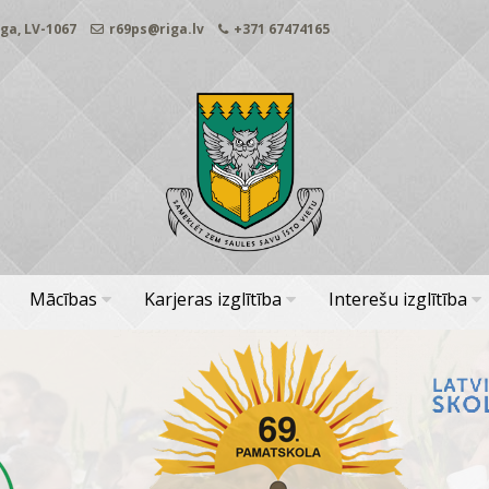
ga, LV-1067
r69ps@riga.lv
+371 67474165
Mācības
Karjeras izglītība
Interešu izglītība