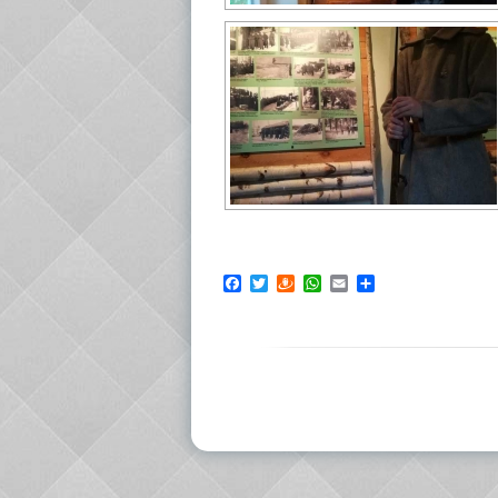
Facebook
Twitter
Draugiem
WhatsApp
Email
Share