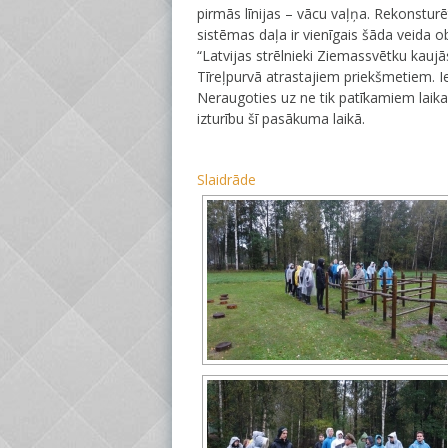
pirmās līnijas – vācu vaļņa. Rekonsturē
sistēmas daļa ir vienīgais šāda veida ob
“Latvijas strēlnieki Ziemassvētku kauj
Tīreļpurvā atrastajiem priekšmetiem. I
Neraugoties uz ne tik patīkamiem laik
izturību šī pasākuma laikā.
Slaidrāde