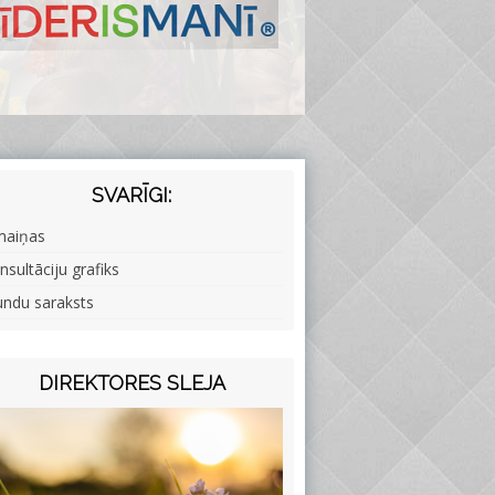
SVARĪGI:
maiņas
nsultāciju grafiks
undu saraksts
DIREKTORES SLEJA