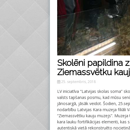
Skolēni papildina 
Ziemassvētku kau
25. septembris, 2018
LV iniciatīva “Latvijas skolas soma” sk
valsts tapšanas posmu, kad mūsu senči di
jānosargā, jāsāk veidot. Šodien, 25.se
nodarbību Latvijas Kara muzeja filiāli
“Ziemassvētku kauju muzejs”. Muzeja ter
kara lauku fortifikācijas elementi, kas
autentiskā vietā rekonstruēto nocieti