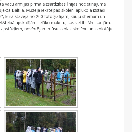
tā vācu armijas pirmā aizsardzības līnijas nocietinājuma
jekta Baltijā. Muzeja iekštelpās skolēni aplūkoja izstādi
ās”, kura stāvēja no 200 fotogrāfijām, kauju shēmām un
ekštelpā apskatījām lielāko maketu, kas veltīts šīm kaujām.
a apstākļiem, novērtējam mūsu skolas skolēnu un skolotāju