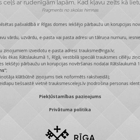
ceļš ar rudenīgām lapām, Kad kļavu zelts kā lietus
Fragments no skolas himnas
lsētas pašvaldībā ir
Rīgas domes Iekšējo pārbaužu un korupcijas no
vu vārdu, uzvārdu, e-pasta vai pasta adresi un tālruņa numuru, iesni
ju ziņojumiem izveidotu e-pasta adresi: trauksme@riga.lv;
īvās ēkas Rātslaukumā 1, Rīgā, vestibilā speciāli trauksmes cēlēju ziņ
s Iekšējo pārbaužu un korupcijas novēršanas nodaļai Rātslaukumā 1,
ms”
;
ņotāja klātbūtnē ziņojums tiek noformēts rakstveidā);
eidlapu tiešsaistē vietnē
trauksmescelejs.lv
(nodrošina personas identi
Piekļūstamības paziņojums
Privātuma politika