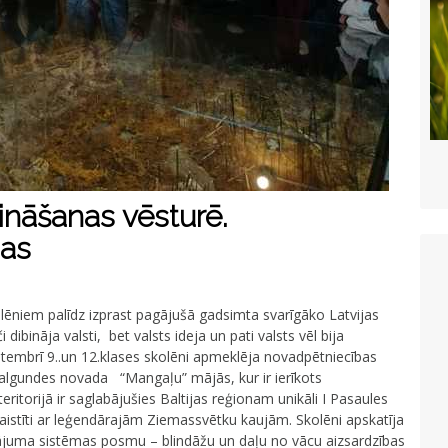
zināšanas vēsturē.
jas
olēniem palīdz izprast pagājušā gadsimta svarīgāko Latvijas
bināja valsti, bet valsts ideja un pati valsts vēl bija
ptembrī 9..un 12.klases skolēni apmeklēja novadpētniecības
 Valgundes novada “Mangaļu” mājās, kur ir ierīkots
itorijā ir saglabājušies Baltijas reģionam unikāli I Pasaules
 saistīti ar leģendārajām Ziemassvētku kaujām. Skolēni apskatīja
nājuma sistēmas posmu – blindāžu un daļu no vācu aizsardzības