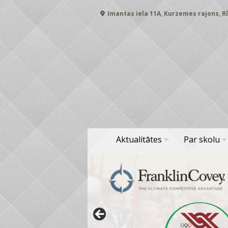
Skip
Imantas iela 11A, Kurzemes rajons, Rī
to
content
Aktualitātes
Par skolu