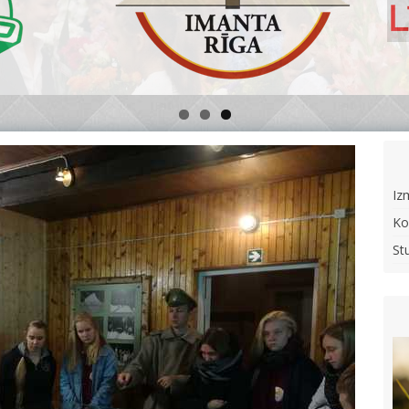
Iz
Ko
St