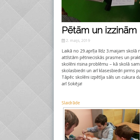
Pētām un izzinām
2. maijs, 2019
Laikā no 29.aprīļa līdz 3.maijam skolā 
attīstām pētnieciskās prasmes un prak
skolēni risina problēmu – kā skolā sam
skolasbiedri un arī klasesbiedri pirm
Tāpēc skolēni izpētīja sāls un cukura 
arī šokēja!
Slaidrāde