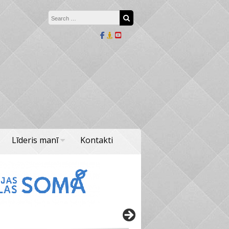
Search for:
Search
Līderis manī
Kontakti