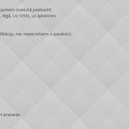
ojumiem izvietotā pastkastē;
 Rīgā, LV-1050), uz aploksnes
fikāciju, nav nepieciešams e-paraksts).
1 67474165