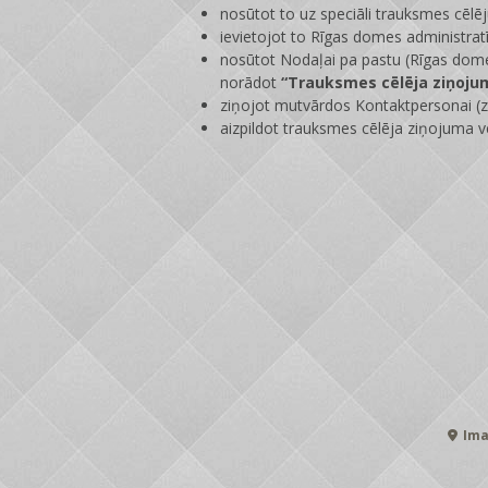
nosūtot to uz speciāli trauksmes cēlē
ievietojot to Rīgas domes administrat
nosūtot Nodaļai pa pastu (Rīgas dome
norādot
“Trauksmes cēlēja ziņoju
ziņojot mutvārdos Kontaktpersonai (zi
aizpildot trauksmes cēlēja ziņojuma v
Ima