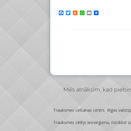
Facebook
Twitter
Draugiem
WhatsApp
Email
Share
Mēs atnāksim, kad piebirs 
Trauksmes celšanas centrs Rīgas valstspi
Trauksmes cēlējs iesniegumu, norādot sa