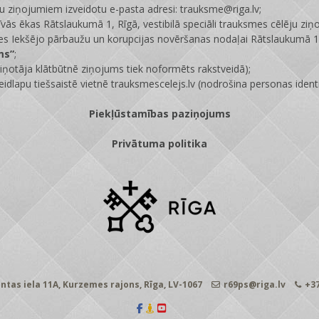
ju ziņojumiem izveidotu e-pasta adresi: trauksme@riga.lv;
īvās ēkas Rātslaukumā 1, Rīgā, vestibilā speciāli trauksmes cēlēju ziņ
s Iekšējo pārbaužu un korupcijas novēršanas nodaļai Rātslaukumā 1,
ms”
;
ņotāja klātbūtnē ziņojums tiek noformēts rakstveidā);
eidlapu tiešsaistē vietnē
trauksmescelejs.lv
(nodrošina personas identi
Piekļūstamības paziņojums
Privātuma politika
ntas iela 11A, Kurzemes rajons, Rīga, LV-1067
r69ps@riga.lv
+37