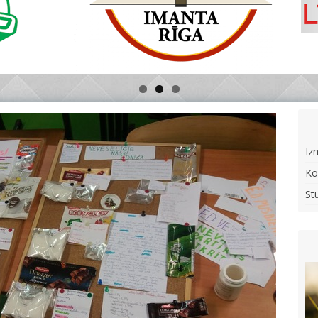
Iz
Ko
St