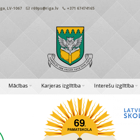
ga, LV-1067
r69ps@riga.lv
+371 67474165
Mācības
Karjeras izglītība
Interešu izglītība