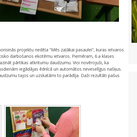
norisinās projektu nedēļa “Mēs zaļākai pasaulei”, kuras ietvaros
tisko darbošanos ekotēmu ietvaros. Piemēram, 6.a klases
azināt pārtikas atkritumu daudzumu. Viņi novērojuši, ka
s pusdienām iegādājas ēdnīcā un automātos neveselīgus našķus.
daudzumu tajos un uzskatāmi to parādīja. Daži rezultāti pašus