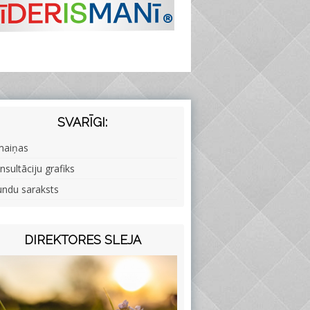
SVARĪGI:
maiņas
nsultāciju grafiks
undu saraksts
DIREKTORES SLEJA