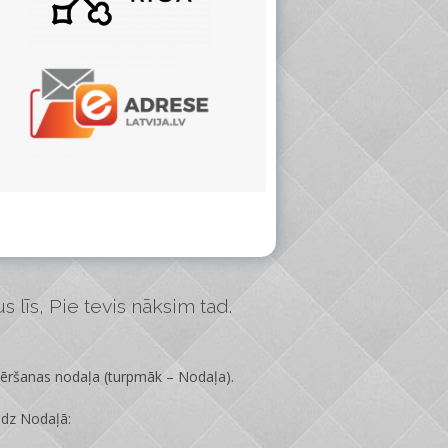
 līs, Pie tevis nāksim tad.
vēršanas nodaļa
(turpmāk – Nodaļa).
edz Nodaļā: