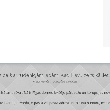
ceļš ar rudenīgām lapām, Kad kļavu zelts kā lietus
Fragments no skolas himnas
lsētas pašvaldībā ir
Rīgas domes Iekšējo pārbaužu un korupcijas no
vu vārdu, uzvārdu, e-pasta vai pasta adresi un tālruņa numuru, iesni