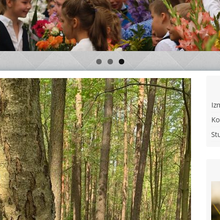
Iz
Ko
St