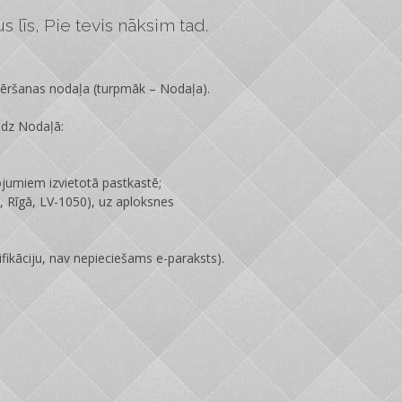
 līs, Pie tevis nāksim tad.
vēršanas nodaļa
(turpmāk – Nodaļa).
edz Nodaļā:
ojumiem izvietotā pastkastē;
 Rīgā, LV-1050), uz aploksnes
fikāciju, nav nepieciešams e-paraksts).