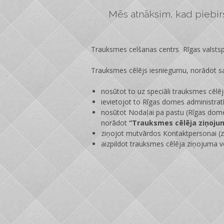
Mēs atnāksim, kad piebirs 
Trauksmes celšanas centrs Rīgas valstspi
Trauksmes cēlējs iesniegumu, norādot sa
nosūtot to uz speciāli trauksmes cēlē
ievietojot to Rīgas domes administrat
nosūtot Nodaļai pa pastu (Rīgas dome
norādot
“Trauksmes cēlēja ziņoju
ziņojot mutvārdos Kontaktpersonai (zi
aizpildot trauksmes cēlēja ziņojuma v