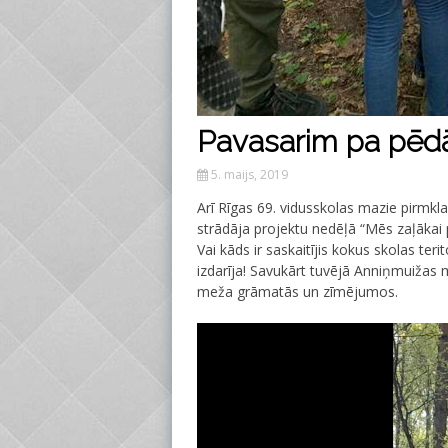
Pavasarim pa pē
5. maijs, 2019
Arī Rīgas 69. vidusskolas mazie pirmklas
strādāja projektu nedēļā “Mēs zaļākai p
Vai kāds ir saskaitījis kokus skolas ter
izdarīja! Savukārt tuvējā Anniņmuižas 
meža grāmatās un zīmējumos.