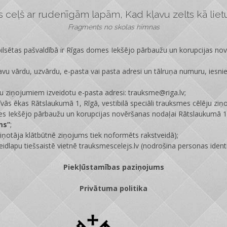
ceļš ar rudenīgām lapām, Kad kļavu zelts kā lietus
Fragments no skolas himnas
lsētas pašvaldībā ir
Rīgas domes Iekšējo pārbaužu un korupcijas no
vu vārdu, uzvārdu, e-pasta vai pasta adresi un tālruņa numuru, iesni
ju ziņojumiem izveidotu e-pasta adresi: trauksme@riga.lv;
īvās ēkas Rātslaukumā 1, Rīgā, vestibilā speciāli trauksmes cēlēju ziņ
s Iekšējo pārbaužu un korupcijas novēršanas nodaļai Rātslaukumā 1,
ms”
;
ņotāja klātbūtnē ziņojums tiek noformēts rakstveidā);
eidlapu tiešsaistē vietnē
trauksmescelejs.lv
(nodrošina personas identi
Piekļūstamības paziņojums
Privātuma politika