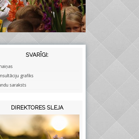
SVARĪGI:
maiņas
nsultāciju grafiks
undu saraksts
DIREKTORES SLEJA