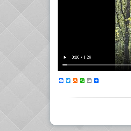
Facebook
Twitter
Draugiem
WhatsApp
Email
Share