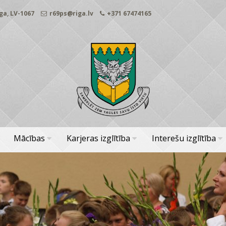
ga, LV-1067
r69ps@riga.lv
+371 67474165
Mācības
Karjeras izglītība
Interešu izglītība