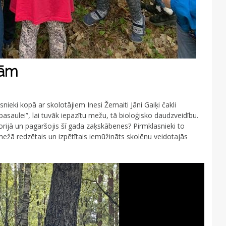
dām
nieki kopā ar skolotājiem Inesi Žemaiti Jāni Gaiķi čakli
asaulei”, lai tuvāk iepazītu mežu, tā bioloģisko daudzveidību.
itorijā un pagaršojis šī gada zaķskābenes? Pirmklasnieki to
mežā redzētais un izpētītais iemūžināts skolēnu veidotajās