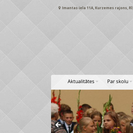
Skip
Imantas iela 11A, Kurzemes rajons, Rī
to
content
Aktualitātes
Par skolu