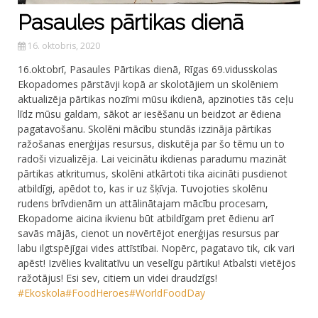
Pasaules pārtikas dienā
16. oktobris, 2020
16.oktobrī, Pasaules Pārtikas dienā, Rīgas 69.vidusskolas
Ekopadomes pārstāvji kopā ar skolotājiem un skolēniem
aktualizēja pārtikas nozīmi mūsu ikdienā, apzinoties tās ceļu
līdz mūsu galdam, sākot ar iesēšanu un beidzot ar ēdiena
pagatavošanu. Skolēni mācību stundās izzināja pārtikas
ražošanas enerģijas resursus, diskutēja par šo tēmu un to
radoši vizualizēja. Lai veicinātu ikdienas paradumu mazināt
pārtikas atkritumus, skolēni atkārtoti tika aicināti pusdienot
atbildīgi, apēdot to, kas ir uz šķīvja. Tuvojoties skolēnu
rudens brīvdienām un attālinātajam mācību procesam,
Ekopadome aicina ikvienu būt atbildīgam pret ēdienu arī
savās mājās, cienot un novērtējot enerģijas resursus par
labu ilgtspējīgai vides attīstībai. Nopērc, pagatavo tik, cik vari
apēst! Izvēlies kvalitatīvu un veselīgu pārtiku! Atbalsti vietējos
ražotājus! Esi sev, citiem un videi draudzīgs!
#Ekoskola
#FoodHeroes
#WorldFoodDay