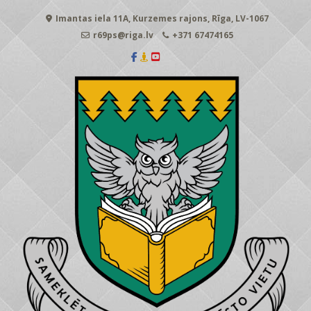
Skip
Imantas iela 11A, Kurzemes rajons, Rīga, LV-1067
to
content
r69ps@riga.lv
+371 67474165