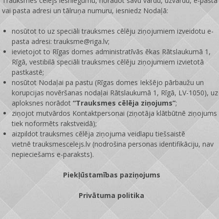
Trauksmes cēlējs iesniegumu, norādot savu vārdu, uzvārdu, e-pasta
vai pasta adresi un tālruņa numuru, iesniedz Nodaļā:
nosūtot to uz speciāli trauksmes cēlēju ziņojumiem izveidotu e-
pasta adresi: trauksme@riga.lv;
ievietojot to Rīgas domes administratīvās ēkas Rātslaukumā 1,
Rīgā, vestibilā speciāli trauksmes cēlēju ziņojumiem izvietotā
pastkastē;
nosūtot Nodaļai pa pastu (Rīgas domes Iekšējo pārbaužu un
korupcijas novēršanas nodaļai Rātslaukumā 1, Rīgā, LV-1050), uz
aploksnes norādot
“Trauksmes cēlēja ziņojums”
;
ziņojot mutvārdos Kontaktpersonai (ziņotāja klātbūtnē ziņojums
tiek noformēts rakstveidā);
aizpildot trauksmes cēlēja ziņojuma veidlapu tiešsaistē
vietnē
trauksmescelejs.lv
(nodrošina personas identifikāciju, nav
nepieciešams e-paraksts).
Piekļūstamības paziņojums
Privātuma politika