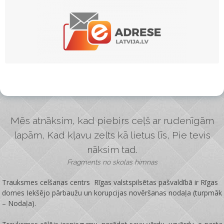
Mēs atnāksim, kad piebirs ceļš ar rudenīgām
lapām, Kad kļavu zelts kā lietus līs, Pie tevis
nāksim tad.
Fragments no skolas himnas
Trauksmes celšanas centrs Rīgas valstspilsētas pašvaldībā ir
Rīgas
domes Iekšējo pārbaužu un korupcijas novēršanas nodaļa
(turpmāk
– Nodaļa).