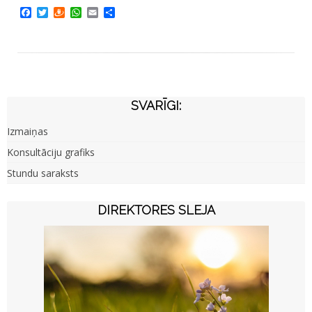
Facebook
Twitter
Draugiem
WhatsApp
Email
Share
SVARĪGI:
Izmaiņas
Konsultāciju grafiks
Stundu saraksts
DIREKTORES SLEJA