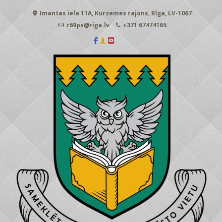
Skip
Imantas iela 11A, Kurzemes rajons, Rīga, LV-1067
to
content
r69ps@riga.lv
+371 67474165