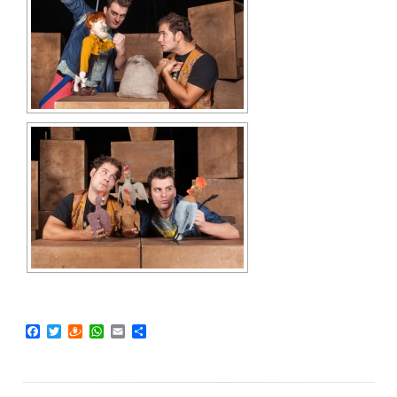
Facebook
Twitter
Draugiem
WhatsApp
Email
Share