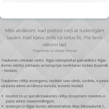
Mēs atnāksim, kad piebirs ceļš ar rudenīgām
lapām, Kad kļavu zelts kā lietus līs, Pie tevis
nāksim tad.
Fragments no skolas himnas
Trauksmes celšanas centrs Rīgas valstspilsētas pašvaldībā ir
Rīgas
domes Iekšējo pārbaužu un korupcijas novēršanas nodaļa
(turpmāk
– Nodaļa).
Trauksmes cēlējs iesniegumu, norādot savu vārdu, uzvārdu, e-pasta
vai pasta adresi un tālruņa numuru, iesniedz Nodaļā:
nosūtot to uz speciāli trauksmes cēlēju ziņojumiem izveidotu e-
pasta adresi: trauksme@riga.lv;
ievietojot to Rīgas domes administratīvās ēkas Rātslaukumā 1,