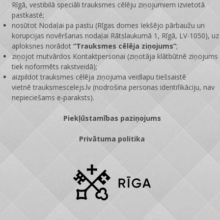
Rīgā, vestibilā speciāli trauksmes cēlēju ziņojumiem izvietotā
pastkastē;
nosūtot Nodaļai pa pastu (Rīgas domes Iekšējo pārbaužu un
korupcijas novēršanas nodaļai Rātslaukumā 1, Rīgā, LV-1050), uz
aploksnes norādot
“Trauksmes cēlēja ziņojums”
;
ziņojot mutvārdos Kontaktpersonai (ziņotāja klātbūtnē ziņojums
tiek noformēts rakstveidā);
aizpildot trauksmes cēlēja ziņojuma veidlapu tiešsaistē
vietnē
trauksmescelejs.lv
(nodrošina personas identifikāciju, nav
nepieciešams e-paraksts).
Piekļūstamības paziņojums
Privātuma politika