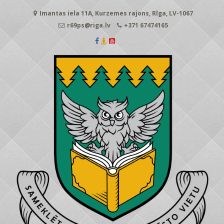
Skip
Imantas iela 11A, Kurzemes rajons, Rīga, LV-1067
to
content
r69ps@riga.lv
+371 67474165