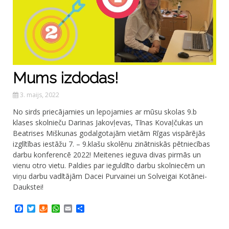
Mums izdodas!
3. maijs, 2022
No sirds priecājamies un lepojamies ar mūsu skolas 9.b
klases skolnieču Darinas Jakovļevas, Tīnas Kovaļčukas un
Beatrises Miškunas godalgotajām vietām Rīgas vispārējās
izglītības iestāžu 7. – 9.klašu skolēnu zinātniskās pētniecības
darbu konferencē 2022! Meitenes ieguva divas pirmās un
vienu otro vietu. Paldies par ieguldīto darbu skolniecēm un
viņu darbu vadītājām Dacei Purvainei un Solveigai Kotānei-
Daukstei!
Facebook
Twitter
Draugiem
WhatsApp
Email
Share