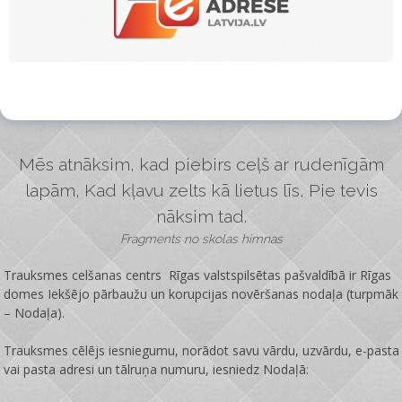
Mēs atnāksim, kad piebirs ceļš ar rudenīgām
lapām, Kad kļavu zelts kā lietus līs, Pie tevis
nāksim tad.
Fragments no skolas himnas
Trauksmes celšanas centrs Rīgas valstspilsētas pašvaldībā ir
Rīgas
domes Iekšējo pārbaužu un korupcijas novēršanas nodaļa
(turpmāk
– Nodaļa).
Trauksmes cēlējs iesniegumu, norādot savu vārdu, uzvārdu, e-pasta
vai pasta adresi un tālruņa numuru, iesniedz Nodaļā: