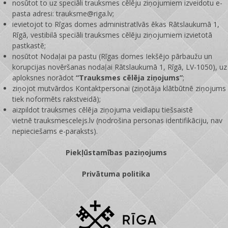
nosūtot to uz speciāli trauksmes cēlēju ziņojumiem izveidotu e-
pasta adresi: trauksme@riga.lv;
ievietojot to Rīgas domes administratīvās ēkas Rātslaukumā 1,
Rīgā, vestibilā speciāli trauksmes cēlēju ziņojumiem izvietotā
pastkastē;
nosūtot Nodaļai pa pastu (Rīgas domes Iekšējo pārbaužu un
korupcijas novēršanas nodaļai Rātslaukumā 1, Rīgā, LV-1050), uz
aploksnes norādot
“Trauksmes cēlēja ziņojums”
;
ziņojot mutvārdos Kontaktpersonai (ziņotāja klātbūtnē ziņojums
tiek noformēts rakstveidā);
aizpildot trauksmes cēlēja ziņojuma veidlapu tiešsaistē
vietnē
trauksmescelejs.lv
(nodrošina personas identifikāciju, nav
nepieciešams e-paraksts).
Piekļūstamības paziņojums
Privātuma politika