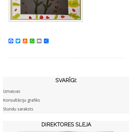
Facebook
Twitter
Draugiem
WhatsApp
Email
Share
SVARĪGI:
Izmaiņas
Konsultāciju grafiks
Stundu saraksts
DIREKTORES SLEJA