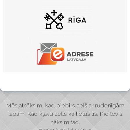
Mēs atnāksim, kad piebirs ceļš ar rudenīgām
lapām, Kad kļavu zelts kā lietus līs, Pie tevis
nāksim tad.
Fragments no skolas himnas