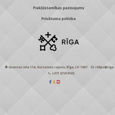
Piekļūstamības paziņojums
Privātuma politika
Imantas iela 11A, Kurzemes rajons, Rīga, LV-1067
r69ps@riga.
+371 67474165