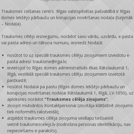
Trauksmes celšanas centrs Rīgas valstspilsētas pašvaldībā ir
Rīgas
domes Iekšējo pārbaužu un korupcijas novēršanas nodaļa
(turpmāk
– Nodaļa).
Trauksmes cēlējs iesniegumu, norādot savu vārdu, uzvārdu, e-pasta
vai pasta adresi un tālruņa numuru, iesniedz Nodaļā:
nosūtot to uz speciāli trauksmes cēlēju ziņojumiem izveidotu e-
pasta adresi: trauksme@riga.lv;
ievietojot to Rīgas domes administratīvās ēkas Rātslaukumā 1,
Rīgā, vestibilā speciāli trauksmes cēlēju ziņojumiem izvietotā
pastkastē;
nosūtot Nodaļai pa pastu (Rīgas domes Iekšējo pārbaužu un
korupcijas novēršanas nodaļai Rātslaukumā 1, Rīgā, LV-1050), uz
aploksnes norādot
“Trauksmes cēlēja ziņojums”
;
ziņojot mutvārdos Kontaktpersonai (ziņotāja klātbūtnē ziņojums
tiek noformēts rakstveidā);
aizpildot trauksmes cēlēja ziņojuma veidlapu tiešsaistē
vietnē
trauksmescelejs.lv
(nodrošina personas identifikāciju, nav
nepieciešams e-paraksts).