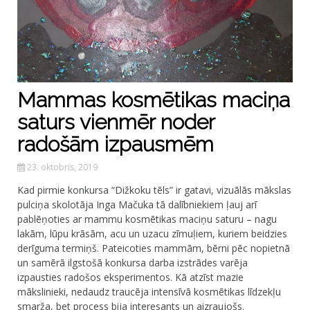
Mammas kosmētikas maciņa
saturs vienmēr noder
radošām izpausmēm
23. oktobris, 2019
Kad pirmie konkursa “Dižkoku tēls” ir gatavi, vizuālās mākslas
pulciņa skolotāja Inga Mačuka tā dalībniekiem ļauj arī
pablēņoties ar mammu kosmētikas maciņu saturu – nagu
lakām, lūpu krāsām, acu un uzacu zīmuļiem, kuriem beidzies
derīguma termiņš. Pateicoties mammām, bērni pēc nopietnā
un samērā ilgstošā konkursa darba izstrādes varēja
izpausties radošos eksperimentos. Kā atzīst mazie
mākslinieki, nedaudz traucēja intensīvā kosmētikas līdzekļu
smarža, bet process bija interesants un aizraujošs.