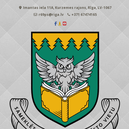
Skip
Imantas iela 11A, Kurzemes rajons, Rīga, LV-1067
to
content
r69ps@riga.lv
+371 67474165