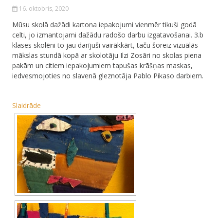
16. oktobris, 2020
Mūsu skolā dažādi kartona iepakojumi vienmēr tikuši godā
celti, jo izmantojami dažādu radošo darbu izgatavošanai. 3.b
klases skolēni to jau darījuši vairākkārt, taču šoreiz vizuālās
mākslas stundā kopā ar skolotāju Ilzi Zosāri no skolas piena
pakām un citiem iepakojumiem tapušas krāšņas maskas,
iedvesmojoties no slavenā gleznotāja Pablo Pikaso darbiem.
Slaidrāde