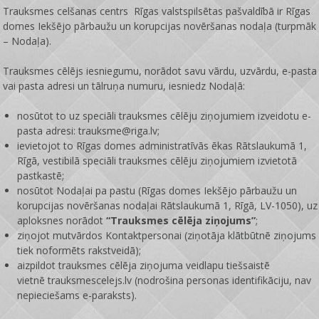
Trauksmes celšanas centrs Rīgas valstspilsētas pašvaldībā ir
Rīgas
domes Iekšējo pārbaužu un korupcijas novēršanas nodaļa
(turpmāk
– Nodaļa).
Trauksmes cēlējs iesniegumu, norādot savu vārdu, uzvārdu, e-pasta
vai pasta adresi un tālruņa numuru, iesniedz Nodaļā:
nosūtot to uz speciāli trauksmes cēlēju ziņojumiem izveidotu e-
pasta adresi: trauksme@riga.lv;
ievietojot to Rīgas domes administratīvās ēkas Rātslaukumā 1,
Rīgā, vestibilā speciāli trauksmes cēlēju ziņojumiem izvietotā
pastkastē;
nosūtot Nodaļai pa pastu (Rīgas domes Iekšējo pārbaužu un
korupcijas novēršanas nodaļai Rātslaukumā 1, Rīgā, LV-1050), uz
aploksnes norādot
“Trauksmes cēlēja ziņojums”
;
ziņojot mutvārdos Kontaktpersonai (ziņotāja klātbūtnē ziņojums
tiek noformēts rakstveidā);
aizpildot trauksmes cēlēja ziņojuma veidlapu tiešsaistē
vietnē
trauksmescelejs.lv
(nodrošina personas identifikāciju, nav
nepieciešams e-paraksts).