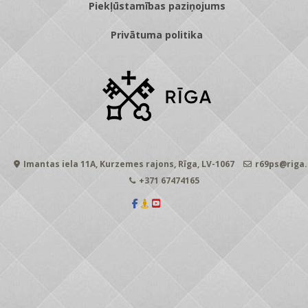
Piekļūstamības paziņojums
Privātuma politika
Imantas iela 11A, Kurzemes rajons, Rīga, LV-1067
r69ps@riga.
+371 67474165