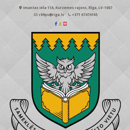
Skip
Imantas iela 11A, Kurzemes rajons, Rīga, LV-1067
to
content
r69ps@riga.lv
+371 67474165