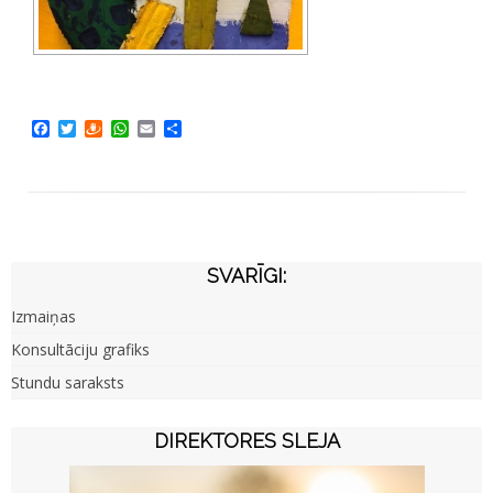
Facebook
Twitter
Draugiem
WhatsApp
Email
Share
SVARĪGI:
Izmaiņas
Konsultāciju grafiks
Stundu saraksts
DIREKTORES SLEJA