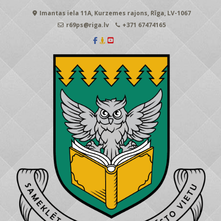
Skip
Imantas iela 11A, Kurzemes rajons, Rīga, LV-1067
to
content
r69ps@riga.lv
+371 67474165