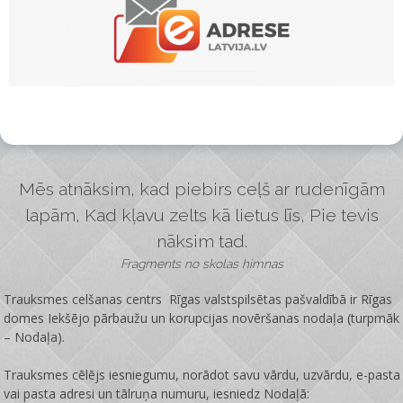
Mēs atnāksim, kad piebirs ceļš ar rudenīgām
lapām, Kad kļavu zelts kā lietus līs, Pie tevis
nāksim tad.
Fragments no skolas himnas
Trauksmes celšanas centrs Rīgas valstspilsētas pašvaldībā ir
Rīgas
domes Iekšējo pārbaužu un korupcijas novēršanas nodaļa
(turpmāk
– Nodaļa).
Trauksmes cēlējs iesniegumu, norādot savu vārdu, uzvārdu, e-pasta
vai pasta adresi un tālruņa numuru, iesniedz Nodaļā: