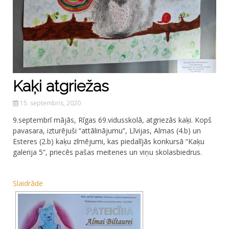
Kaķi atgriežas
15. septembris, 2020
9.septembrī mājās, Rīgas 69.vidusskolā, atgriezās kaķi. Kopš
pavasara, izturējuši “attālinājumu”, Līvijas, Almas (4.b) un
Esteres (2.b) kaķu zīmējumi, kas piedalījās konkursā “Kaķu
galerija 5”, priecēs pašas meitenes un viņu skolasbiedrus.
Slaidrāde