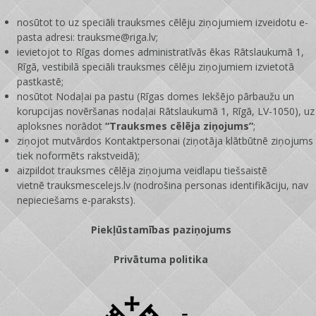
nosūtot to uz speciāli trauksmes cēlēju ziņojumiem izveidotu e-
pasta adresi: trauksme@riga.lv;
ievietojot to Rīgas domes administratīvās ēkas Rātslaukumā 1,
Rīgā, vestibilā speciāli trauksmes cēlēju ziņojumiem izvietotā
pastkastē;
nosūtot Nodaļai pa pastu (Rīgas domes Iekšējo pārbaužu un
korupcijas novēršanas nodaļai Rātslaukumā 1, Rīgā, LV-1050), uz
aploksnes norādot
“Trauksmes cēlēja ziņojums”
;
ziņojot mutvārdos Kontaktpersonai (ziņotāja klātbūtnē ziņojums
tiek noformēts rakstveidā);
aizpildot trauksmes cēlēja ziņojuma veidlapu tiešsaistē
vietnē
trauksmescelejs.lv
(nodrošina personas identifikāciju, nav
nepieciešams e-paraksts).
Piekļūstamības paziņojums
Privātuma politika