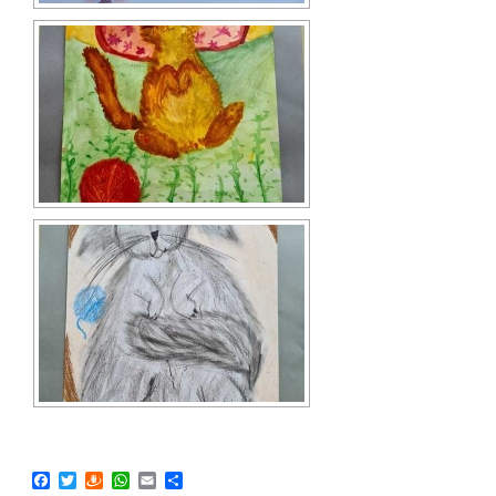
Facebook
Twitter
Draugiem
WhatsApp
Email
Share