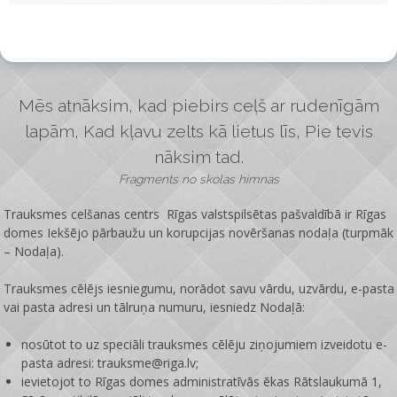
Mēs atnāksim, kad piebirs ceļš ar rudenīgām
lapām, Kad kļavu zelts kā lietus līs, Pie tevis
nāksim tad.
Fragments no skolas himnas
Trauksmes celšanas centrs Rīgas valstspilsētas pašvaldībā ir
Rīgas
domes Iekšējo pārbaužu un korupcijas novēršanas nodaļa
(turpmāk
– Nodaļa).
Trauksmes cēlējs iesniegumu, norādot savu vārdu, uzvārdu, e-pasta
vai pasta adresi un tālruņa numuru, iesniedz Nodaļā:
nosūtot to uz speciāli trauksmes cēlēju ziņojumiem izveidotu e-
pasta adresi: trauksme@riga.lv;
ievietojot to Rīgas domes administratīvās ēkas Rātslaukumā 1,