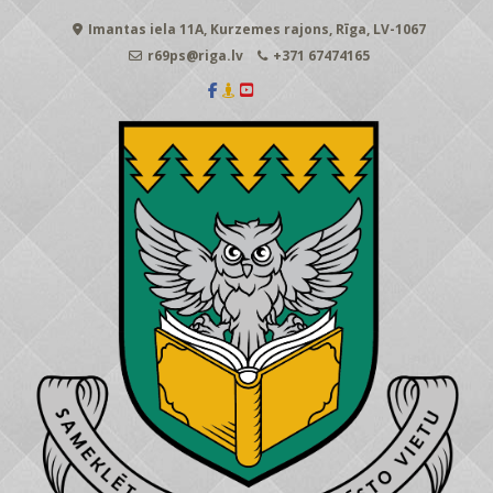
Skip
Imantas iela 11A, Kurzemes rajons, Rīga, LV-1067
to
content
r69ps@riga.lv
+371 67474165