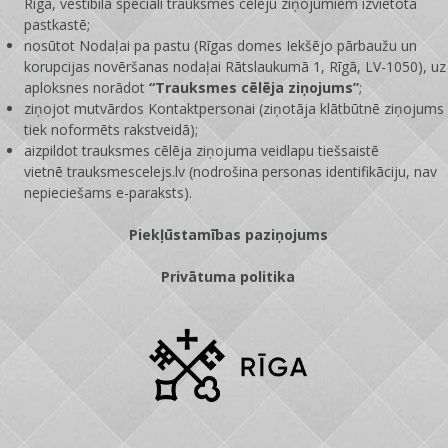
Rīgā, vestibilā speciāli trauksmes cēlēju ziņojumiem izvietotā
pastkastē;
nosūtot Nodaļai pa pastu (Rīgas domes Iekšējo pārbaužu un
korupcijas novēršanas nodaļai Rātslaukumā 1, Rīgā, LV-1050), uz
aploksnes norādot
“Trauksmes cēlēja ziņojums”
;
ziņojot mutvārdos Kontaktpersonai (ziņotāja klātbūtnē ziņojums
tiek noformēts rakstveidā);
aizpildot trauksmes cēlēja ziņojuma veidlapu tiešsaistē
vietnē
trauksmescelejs.lv
(nodrošina personas identifikāciju, nav
nepieciešams e-paraksts).
Piekļūstamības paziņojums
Privātuma politika