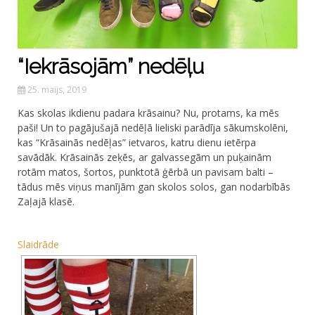
“Iekrāsojām” nedēļu
25. maijs, 2019
Kas skolas ikdienu padara krāsainu? Nu, protams, ka mēs
paši! Un to pagājušajā nedēļā lieliski parādīja sākumskolēni,
kas “Krāsainās nedēļas” ietvaros, katru dienu ietērpa
savādāk. Krāsainās zeķēs, ar galvassegām un puķainām
rotām matos, šortos, punktotā ģērbā un pavisam balti –
tādus mēs viņus manījām gan skolos solos, gan nodarbībās
Zaļajā klasē.
Slaidrāde