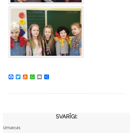
Facebook
Twitter
Draugiem
WhatsApp
Email
Share
SVARĪGI:
Izmaiņas