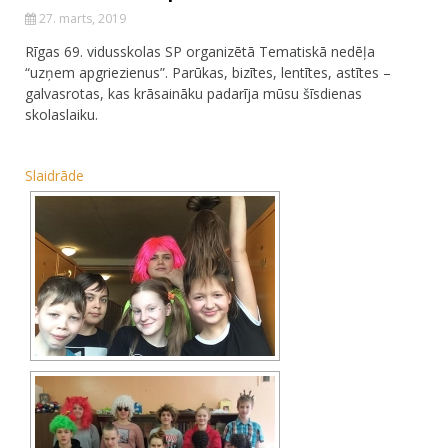
27. marts, 2019
Rīgas 69. vidusskolas SP organizētā Tematiskā nedēļa
“uzņem apgriezienus”. Parūkas, bizītes, lentītes, astītes –
galvasrotas, kas krāsaināku padarīja mūsu šīsdienas
skolaslaiku.
Slaidrāde