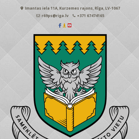
Skip
Imantas iela 11A, Kurzemes rajons, Rīga, LV-1067
to
content
r69ps@riga.lv
+371 67474165