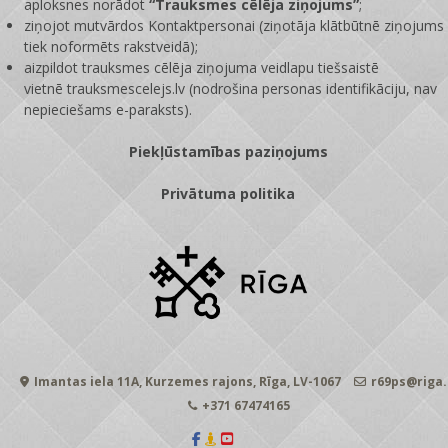
aploksnes norādot
“Trauksmes cēlēja ziņojums”
;
ziņojot mutvārdos Kontaktpersonai (ziņotāja klātbūtnē ziņojums
tiek noformēts rakstveidā);
aizpildot trauksmes cēlēja ziņojuma veidlapu tiešsaistē
vietnē
trauksmescelejs.lv
(nodrošina personas identifikāciju, nav
nepieciešams e-paraksts).
Piekļūstamības paziņojums
Privātuma politika
Imantas iela 11A, Kurzemes rajons, Rīga, LV-1067
r69ps@riga.
+371 67474165