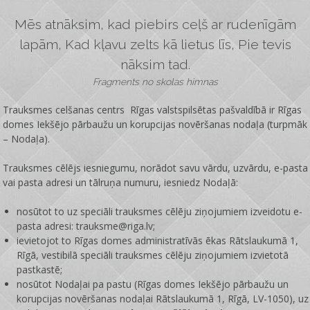
Mēs atnāksim, kad piebirs ceļš ar rudenīgām
lapām, Kad kļavu zelts kā lietus līs, Pie tevis
nāksim tad.
Fragments no skolas himnas
Trauksmes celšanas centrs Rīgas valstspilsētas pašvaldībā ir
Rīgas
domes Iekšējo pārbaužu un korupcijas novēršanas nodaļa
(turpmāk
– Nodaļa).
Trauksmes cēlējs iesniegumu, norādot savu vārdu, uzvārdu, e-pasta
vai pasta adresi un tālruņa numuru, iesniedz Nodaļā:
nosūtot to uz speciāli trauksmes cēlēju ziņojumiem izveidotu e-
pasta adresi: trauksme@riga.lv;
ievietojot to Rīgas domes administratīvās ēkas Rātslaukumā 1,
Rīgā, vestibilā speciāli trauksmes cēlēju ziņojumiem izvietotā
pastkastē;
nosūtot Nodaļai pa pastu (Rīgas domes Iekšējo pārbaužu un
korupcijas novēršanas nodaļai Rātslaukumā 1, Rīgā, LV-1050), uz