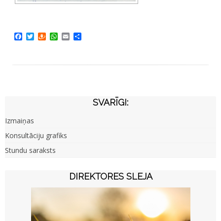
Facebook
Twitter
Draugiem
WhatsApp
Email
Share
SVARĪGI:
Izmaiņas
Konsultāciju grafiks
Stundu saraksts
DIREKTORES SLEJA