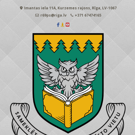
Skip
Imantas iela 11A, Kurzemes rajons, Rīga, LV-1067
to
content
r69ps@riga.lv
+371 67474165