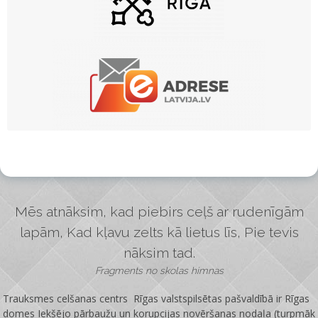
Mēs atnāksim, kad piebirs ceļš ar rudenīgām
lapām, Kad kļavu zelts kā lietus līs, Pie tevis
nāksim tad.
Fragments no skolas himnas
Trauksmes celšanas centrs Rīgas valstspilsētas pašvaldībā ir
Rīgas
domes Iekšējo pārbaužu un korupcijas novēršanas nodaļa
(turpmāk