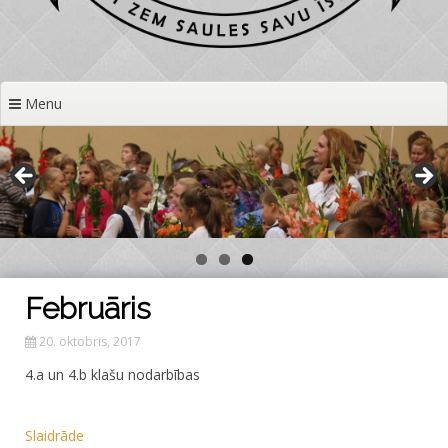
Menu
Februāris
20. oktobris, 2017
4.a un 4.b klašu nodarbības
Slaidrāde