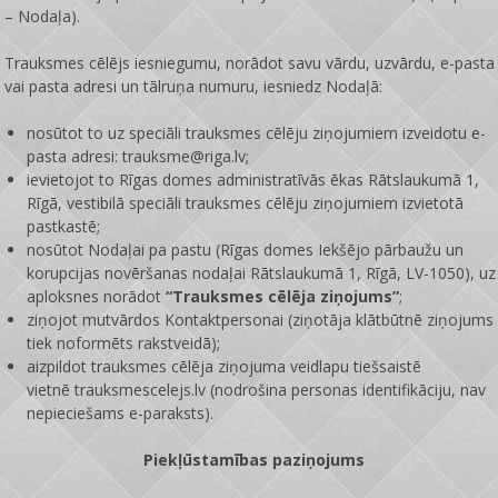
– Nodaļa).
Trauksmes cēlējs iesniegumu, norādot savu vārdu, uzvārdu, e-pasta
vai pasta adresi un tālruņa numuru, iesniedz Nodaļā:
nosūtot to uz speciāli trauksmes cēlēju ziņojumiem izveidotu e-
pasta adresi: trauksme@riga.lv;
ievietojot to Rīgas domes administratīvās ēkas Rātslaukumā 1,
Rīgā, vestibilā speciāli trauksmes cēlēju ziņojumiem izvietotā
pastkastē;
nosūtot Nodaļai pa pastu (Rīgas domes Iekšējo pārbaužu un
korupcijas novēršanas nodaļai Rātslaukumā 1, Rīgā, LV-1050), uz
aploksnes norādot
“Trauksmes cēlēja ziņojums”
;
ziņojot mutvārdos Kontaktpersonai (ziņotāja klātbūtnē ziņojums
tiek noformēts rakstveidā);
aizpildot trauksmes cēlēja ziņojuma veidlapu tiešsaistē
vietnē
trauksmescelejs.lv
(nodrošina personas identifikāciju, nav
nepieciešams e-paraksts).
Piekļūstamības paziņojums