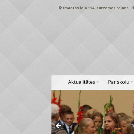
Skip
Imantas iela 11A, Kurzemes rajons, Rī
to
content
Aktualitātes
Par skolu