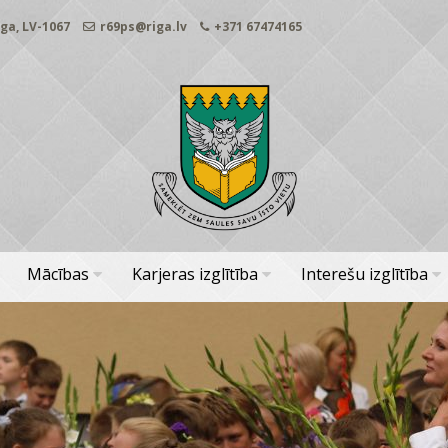
ga, LV-1067
r69ps@riga.lv
+371 67474165
Mācības
Karjeras izglītība
Interešu izglītība