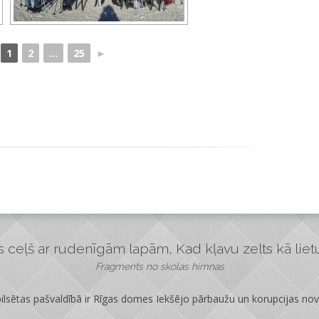
1
2
...
25
►
ceļš ar rudenīgām lapām, Kad kļavu zelts kā lietus
Fragments no skolas himnas
lsētas pašvaldībā ir
Rīgas domes Iekšējo pārbaužu un korupcijas no