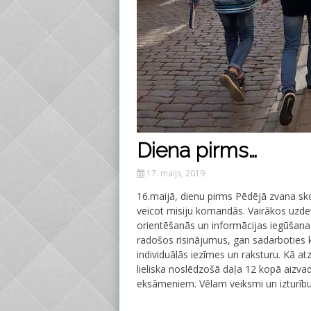
Diena pirms…
17. maijs, 2019
16.maijā, dienu pirms Pēdējā zvana sko
veicot misiju komandās. Vairākos uzde
orientēšanās un informācijas iegūšana
radošos risinājumus, gan sadarboties 
individuālās iezīmes un raksturu. Kā atz
lieliska noslēdzošā daļa 12 kopā aizva
eksāmeniem. Vēlam veiksmi un izturību