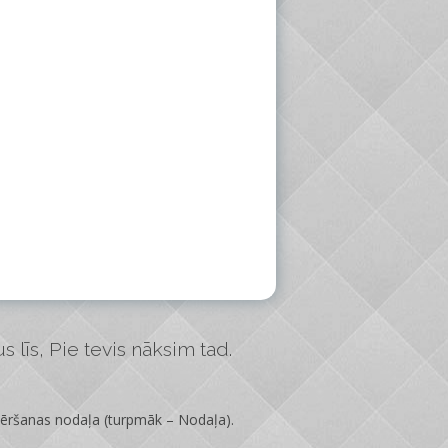
 līs, Pie tevis nāksim tad.
vēršanas nodaļa
(turpmāk – Nodaļa).