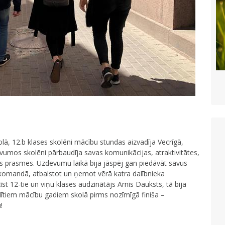
lā, 12.b klases skolēni mācību stundas aizvadīja Vecrīgā,
vumos skolēni pārbaudīja savas komunikācijas, atraktivitātes,
s prasmes. Uzdevumu laikā bija jāspēj gan piedāvāt savus
komandā, atbalstot un ņemot vērā katra dalībnieka
īst 12-tie un viņu klases audzinātājs Arnis Dauksts, tā bija
dītiem mācību gadiem skolā pirms nozīmīgā finiša –
!