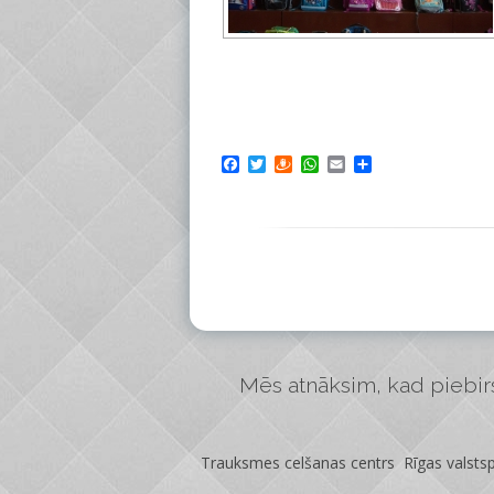
Facebook
Twitter
Draugiem
WhatsApp
Email
Share
Mēs atnāksim, kad piebirs 
Trauksmes celšanas centrs Rīgas valstspi