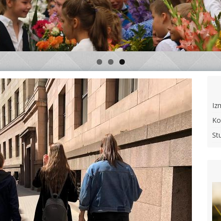
Iz
Ko
St