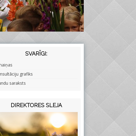
SVARĪGI:
maiņas
nsultāciju grafiks
undu saraksts
DIREKTORES SLEJA