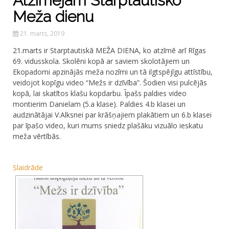
Atzīmējam Starptautisko
Meža dienu
21. marts, 2019
21.marts ir Starptautiskā MEŽA DIENA, ko atzīmē arī Rīgas
69. vidusskola. Skolēni kopā ar saviem skolotājiem un
Ekopadomi apzinājās meža nozīmi un tā ilgtspējīgu attīstību,
veidojot kopīgu video “Mežs ir dzīvība”. Šodien visi pulcējās
kopā, lai skatītos klašu kopdarbu. Īpašs paldies video
montierim Danielam (5.a klase). Paldies 4.b klasei un
audzinātājai V.Alksnei par krāšņajiem plakātiem un 6.b klasei
par īpašo video, kuri mums sniedz plašāku vizuālo ieskatu
meža vērtībās.
Slaidrāde