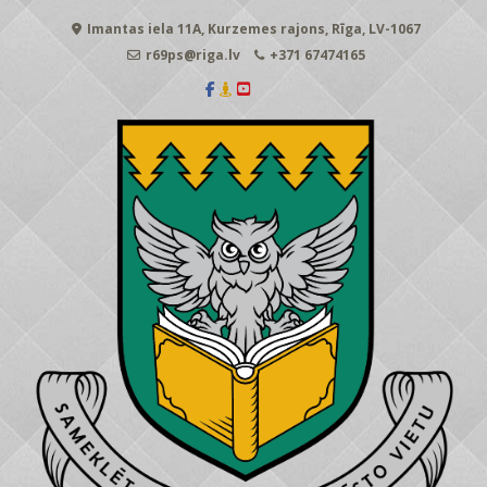
Skip
Imantas iela 11A, Kurzemes rajons, Rīga, LV-1067
to
content
r69ps@riga.lv
+371 67474165