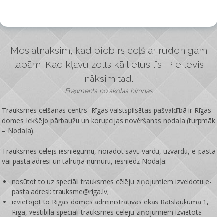
Mēs atnāksim, kad piebirs ceļš ar rudenīgām
lapām, Kad kļavu zelts kā lietus līs, Pie tevis
nāksim tad.
Fragments no skolas himnas
Trauksmes celšanas centrs Rīgas valstspilsētas pašvaldībā ir
Rīgas
domes Iekšējo pārbaužu un korupcijas novēršanas nodaļa
(turpmāk
– Nodaļa).
Trauksmes cēlējs iesniegumu, norādot savu vārdu, uzvārdu, e-pasta
vai pasta adresi un tālruņa numuru, iesniedz Nodaļā:
nosūtot to uz speciāli trauksmes cēlēju ziņojumiem izveidotu e-
pasta adresi: trauksme@riga.lv;
ievietojot to Rīgas domes administratīvās ēkas Rātslaukumā 1,
Rīgā, vestibilā speciāli trauksmes cēlēju ziņojumiem izvietotā