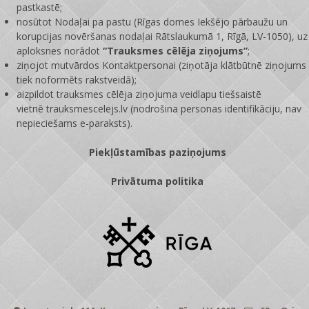
pastkastē;
nosūtot Nodaļai pa pastu (Rīgas domes Iekšējo pārbaužu un
korupcijas novēršanas nodaļai Rātslaukumā 1, Rīgā, LV-1050), uz
aploksnes norādot
“Trauksmes cēlēja ziņojums”
;
ziņojot mutvārdos Kontaktpersonai (ziņotāja klātbūtnē ziņojums
tiek noformēts rakstveidā);
aizpildot trauksmes cēlēja ziņojuma veidlapu tiešsaistē
vietnē
trauksmescelejs.lv
(nodrošina personas identifikāciju, nav
nepieciešams e-paraksts).
Piekļūstamības paziņojums
Privātuma politika