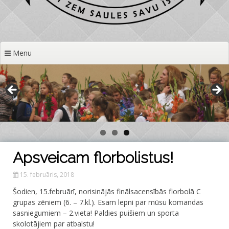
Menu
Apsveicam florbolistus!
15. februāris, 2018
Šodien, 15.februārī, norisinājās finālsacensībās florbolā C
grupas zēniem (6. – 7.kl.). Esam lepni par mūsu komandas
sasniegumiem – 2.vieta! Paldies puišiem un sporta
skolotājiem par atbalstu!