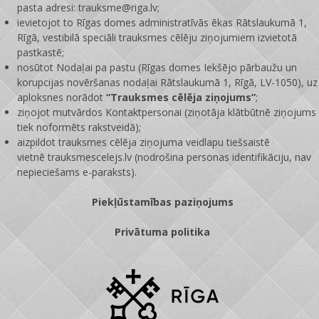
pasta adresi: trauksme@riga.lv;
ievietojot to Rīgas domes administratīvās ēkas Rātslaukumā 1,
Rīgā, vestibilā speciāli trauksmes cēlēju ziņojumiem izvietotā
pastkastē;
nosūtot Nodaļai pa pastu (Rīgas domes Iekšējo pārbaužu un
korupcijas novēršanas nodaļai Rātslaukumā 1, Rīgā, LV-1050), uz
aploksnes norādot
“Trauksmes cēlēja ziņojums”
;
ziņojot mutvārdos Kontaktpersonai (ziņotāja klātbūtnē ziņojums
tiek noformēts rakstveidā);
aizpildot trauksmes cēlēja ziņojuma veidlapu tiešsaistē
vietnē
trauksmescelejs.lv
(nodrošina personas identifikāciju, nav
nepieciešams e-paraksts).
Piekļūstamības paziņojums
Privātuma politika