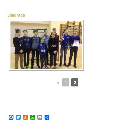
Slaidrāde
◄
1
2
Facebook
Twitter
Draugiem
WhatsApp
Email
Share