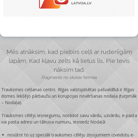
Mēs atnāksim, kad piebirs ceļš ar rudenīgām
lapām, Kad kļavu zelts kā lietus līs, Pie tevis
nāksim tad.
Fragments no skolas himnas
Trauksmes celšanas centrs Rīgas valstspilsētas pašvaldībā ir
Rīgas
domes Iekšējo pārbaužu un korupcijas novēršanas nodaļa
(turpmāk
– Nodaļa).
Trauksmes cēlējs iesniegumu, norādot savu vārdu, uzvārdu, e-pasta
vai pasta adresi un tālruņa numuru, iesniedz Nodaļā:
nosūtot to uz speciāli trauksmes cēlēju ziņojumiem izveidotu e-