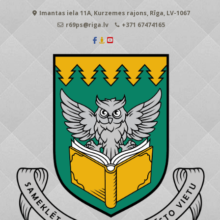
Skip
Imantas iela 11A, Kurzemes rajons, Rīga, LV-1067
to
content
r69ps@riga.lv
+371 67474165