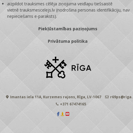
aizpildot trauksmes cēlēja ziņojuma veidlapu tiešsaistē
vietnē
trauksmescelejs.lv
(nodrošina personas identifikāciju, nav
nepieciešams e-paraksts).
Piekļūstamības paziņojums
Privātuma politika
Imantas iela 11A, Kurzemes rajons, Rīga, LV-1067
r69ps@riga.
+371 67474165