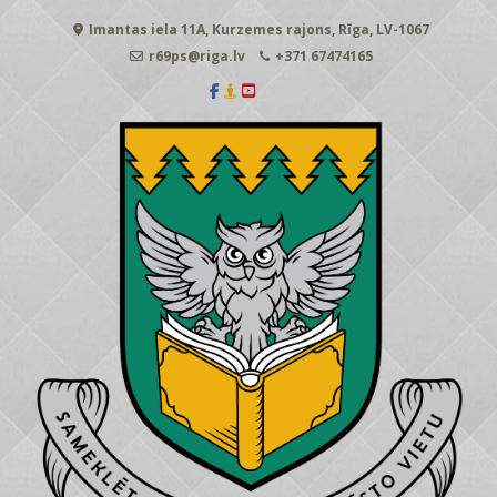
Skip
Imantas iela 11A, Kurzemes rajons, Rīga, LV-1067
to
content
r69ps@riga.lv
+371 67474165