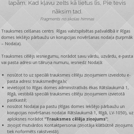
lapām, Kad kļavu zelts kā lietus līs, Pie tevis
nāksim tad.
Fragments no skolas himnas
Trauksmes celšanas centrs Rīgas valstspilsētas pašvaldībā ir
Rīgas
domes Iekšējo pārbaužu un korupcijas novēršanas nodaļa
(turpmāk
– Nodaļa).
Trauksmes cēlējs iesniegumu, norādot savu vārdu, uzvārdu, e-pasta
vai pasta adresi un tālruņa numuru, iesniedz Nodaļā:
nosūtot to uz speciāli trauksmes cēlēju ziņojumiem izveidotu e-
pasta adresi: trauksme@riga.lv;
ievietojot to Rīgas domes administratīvās ēkas Rātslaukumā 1,
Rīgā, vestibilā speciāli trauksmes cēlēju ziņojumiem izvietotā
pastkastē;
nosūtot Nodaļai pa pastu (Rīgas domes Iekšējo pārbaužu un
korupcijas novēršanas nodaļai Rātslaukumā 1, Rīgā, LV-1050), uz
aploksnes norādot
“Trauksmes cēlēja ziņojums”
;
ziņojot mutvārdos Kontaktpersonai (ziņotāja klātbūtnē ziņojums
tiek noformēts rakstveidā);