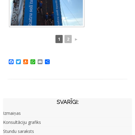
1
2
►
Facebook
Twitter
Draugiem
WhatsApp
Email
Share
SVARĪGI:
Izmaiņas
Konsultāciju grafiks
Stundu saraksts