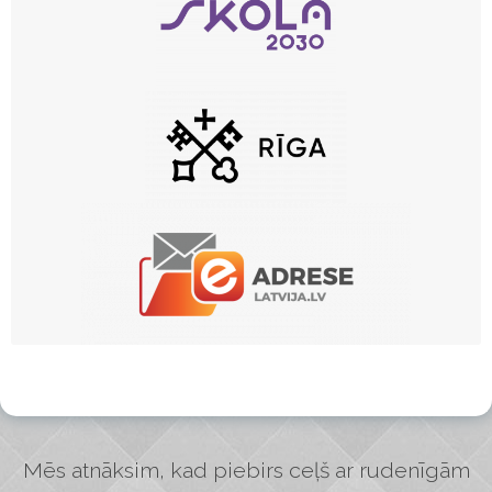
Mēs atnāksim, kad piebirs ceļš ar rudenīgām