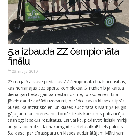
5.a izbauda ZZ čempionāta
finālu
23. maijs, 2019
23.maijā 5.a klase piedalījās ZZ čempionāta finālsacensībās,
kas norisinājās 333 sporta kompleksā. Šī nudien bija karsta
diena gan tiešā, gan pārnestā nozīmē, jo skolēniem bija
jāveic daudz dažādi uzdevumi, parādot savas klases stiprās
puses. Kā atzīst skolēni un klases audzinātājs Mārtiņš Pluģis,
gāja jautri un interesanti, tomēr lielais karstums patraucēja
sasniegt labākus rezultātus. Lai vai kā, piedzīvoti lieliski mirkļi
un gūta pieredze, lai nākamgad startētu atkal! Liels paldies
5.a klasei par cīņassparu un klases audzinātājam Mārtiņam