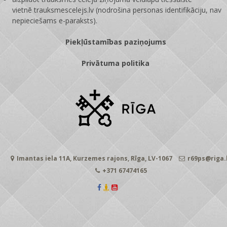
vietnē
trauksmescelejs.lv
(nodrošina personas identifikāciju, nav
nepieciešams e-paraksts).
Piekļūstamības paziņojums
Privātuma politika
Imantas iela 11A, Kurzemes rajons, Rīga, LV-1067
r69ps@riga.
+371 67474165