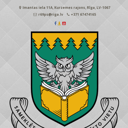
Skip
Imantas iela 11A, Kurzemes rajons, Rīga, LV-1067
to
content
r69ps@riga.lv
+371 67474165