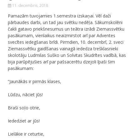
11. decembris, 2018
Pamazām tuvojamies 1.semestra izskaņai. Vēl daži
pārbaudes darbi, un tad jau svētku nedēļa. Sākumskolēni
čakli gatavo priekšnesumus un teātra izrādi Ziemassvētku
pasākumam, vienlaikus neaizmirstot arī par Adventes
svecītes iedegšanas brīdi. Pirmdien, 10. decembrī, 2. sveci
Ziemassvētku gaidīšanas vainagā iededza trešklasnieki
skolotāju Ludmilas Suško un Solvitas Skudrītes vadībā, kas
bija parūpējušies arī par pašsacerētu dzejoli īpaši šim
pasākumam:
”Jaunākās ir pirmās klases,
Lūdzu, nāciet jūs!
Braši soļo otrie,
Iededziet ar jūs!
Lielākie ir ceturtie,