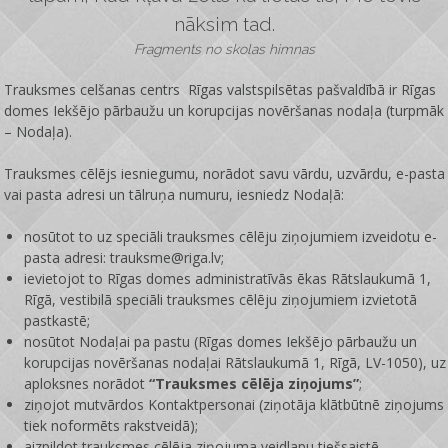
nāksim tad.
Fragments no skolas himnas
Trauksmes celšanas centrs Rīgas valstspilsētas pašvaldībā ir
Rīgas
domes Iekšējo pārbaužu un korupcijas novēršanas nodaļa
(turpmāk
– Nodaļa).
Trauksmes cēlējs iesniegumu, norādot savu vārdu, uzvārdu, e-pasta
vai pasta adresi un tālruņa numuru, iesniedz Nodaļā:
nosūtot to uz speciāli trauksmes cēlēju ziņojumiem izveidotu e-
pasta adresi: trauksme@riga.lv;
ievietojot to Rīgas domes administratīvās ēkas Rātslaukumā 1,
Rīgā, vestibilā speciāli trauksmes cēlēju ziņojumiem izvietotā
pastkastē;
nosūtot Nodaļai pa pastu (Rīgas domes Iekšējo pārbaužu un
korupcijas novēršanas nodaļai Rātslaukumā 1, Rīgā, LV-1050), uz
aploksnes norādot
“Trauksmes cēlēja ziņojums”
;
ziņojot mutvārdos Kontaktpersonai (ziņotāja klātbūtnē ziņojums
tiek noformēts rakstveidā);
aizpildot trauksmes cēlēja ziņojuma veidlapu tiešsaistē