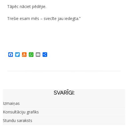
Tāpēc nāciet pēdējie.
Trešie esam mēs – svecīte jau iedegta.”
Facebook
Twitter
Draugiem
WhatsApp
Email
Share
SVARĪGI:
Izmaiņas
Konsultāciju grafiks
Stundu saraksts