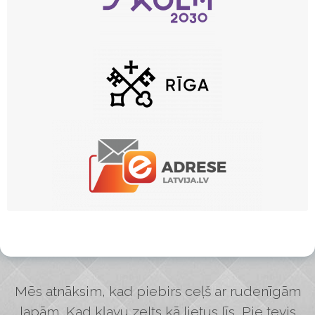
Mēs atnāksim, kad piebirs ceļš ar rudenīgām
lapām, Kad kļavu zelts kā lietus līs, Pie tevis