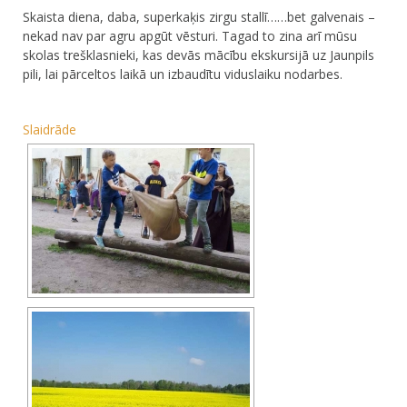
Skaista diena, daba, superkaķis zirgu stallī……bet galvenais –
nekad nav par agru apgūt vēsturi. Tagad to zina arī mūsu
skolas trešklasnieki, kas devās mācību ekskursijā uz Jaunpils
pili, lai pārceltos laikā un izbaudītu viduslaiku nodarbes.
Slaidrāde