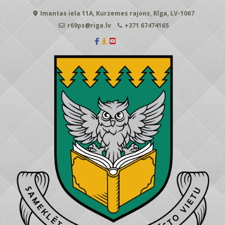
Skip
Imantas iela 11A, Kurzemes rajons, Rīga, LV-1067
to
content
r69ps@riga.lv
+371 67474165