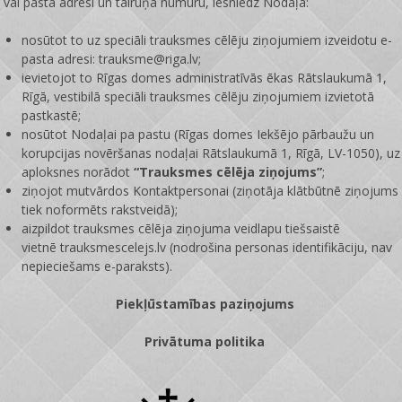
vai pasta adresi un tālruņa numuru, iesniedz Nodaļā:
nosūtot to uz speciāli trauksmes cēlēju ziņojumiem izveidotu e-
pasta adresi: trauksme@riga.lv;
ievietojot to Rīgas domes administratīvās ēkas Rātslaukumā 1,
Rīgā, vestibilā speciāli trauksmes cēlēju ziņojumiem izvietotā
pastkastē;
nosūtot Nodaļai pa pastu (Rīgas domes Iekšējo pārbaužu un
korupcijas novēršanas nodaļai Rātslaukumā 1, Rīgā, LV-1050), uz
aploksnes norādot
“Trauksmes cēlēja ziņojums”
;
ziņojot mutvārdos Kontaktpersonai (ziņotāja klātbūtnē ziņojums
tiek noformēts rakstveidā);
aizpildot trauksmes cēlēja ziņojuma veidlapu tiešsaistē
vietnē
trauksmescelejs.lv
(nodrošina personas identifikāciju, nav
nepieciešams e-paraksts).
Piekļūstamības paziņojums
Privātuma politika