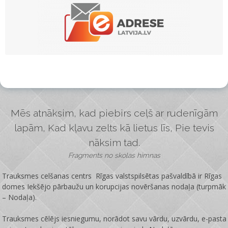
Mēs atnāksim, kad piebirs ceļš ar rudenīgām
lapām, Kad kļavu zelts kā lietus līs, Pie tevis
nāksim tad.
Fragments no skolas himnas
Trauksmes celšanas centrs Rīgas valstspilsētas pašvaldībā ir
Rīgas
domes Iekšējo pārbaužu un korupcijas novēršanas nodaļa
(turpmāk
– Nodaļa).
Trauksmes cēlējs iesniegumu, norādot savu vārdu, uzvārdu, e-pasta