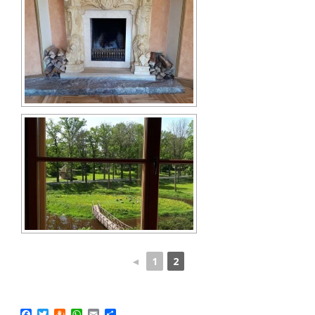
◄
1
2
Facebook
Twitter
Draugiem
WhatsApp
Email
Share