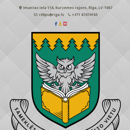
Skip
Imantas iela 11A, Kurzemes rajons, Rīga, LV-1067
to
content
r69ps@riga.lv
+371 67474165