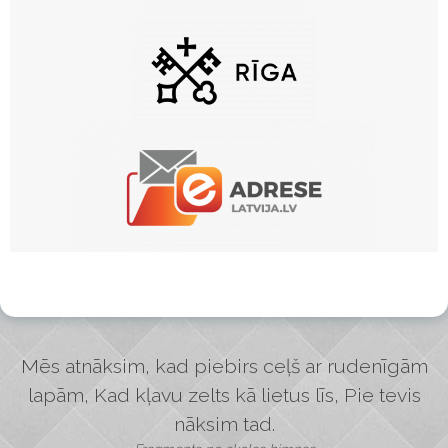
Mēs atnāksim, kad piebirs ceļš ar rudenīgām
lapām, Kad kļavu zelts kā lietus līs, Pie tevis
nāksim tad.