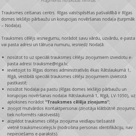
Fragments no skolas himnas
Trauksmes celšanas centrs Rīgas valstspilsētas pašvaldībā ir
Rīgas
domes Iekšējo pārbaužu un korupcijas novēršanas nodaļa
(turpmāk
– Nodaļa).
Trauksmes cēlējs iesniegumu, norādot savu vārdu, uzvārdu, e-pasta
vai pasta adresi un tālruņa numuru, iesniedz Nodaļā:
nosūtot to uz speciāli trauksmes cēlēju ziņojumiem izveidotu e-
pasta adresi: trauksme@riga.lv;
ievietojot to Rīgas domes administratīvās ēkas Rātslaukumā 1,
Rīgā, vestibilā speciāli trauksmes cēlēju ziņojumiem izvietotā
pastkastē;
nosūtot Nodaļai pa pastu (Rīgas domes Iekšējo pārbaužu un
korupcijas novēršanas nodaļai Rātslaukumā 1, Rīgā, LV-1050), uz
aploksnes norādot
“Trauksmes cēlēja ziņojums”
;
ziņojot mutvārdos Kontaktpersonai (ziņotāja klātbūtnē ziņojums
tiek noformēts rakstveidā);
aizpildot trauksmes cēlēja ziņojuma veidlapu tiešsaistē
vietnē
trauksmescelejs.lv
(nodrošina personas identifikāciju, nav
nepieciešams e-paraksts).