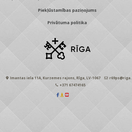
Piekļūstamības paziņojums
Privātuma politika
Imantas iela 11A, Kurzemes rajons, Rīga, LV-1067
r69ps@riga.
+371 67474165