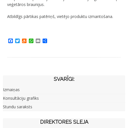
veģetāros braunijus.
Atbildīgs pārtikas patēriņš, vietējo produktu izmantošana.
Facebook
Twitter
Draugiem
WhatsApp
Email
Share
SVARĪGI:
Izmaiņas
Konsultāciju grafiks
Stundu saraksts
DIREKTORES SLEJA