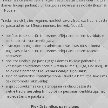
Trauksmes celšanas centrs Rīgas valstspilsētas pašvaldībā ir
Rīgas
domes Iekšējo pārbaužu un korupcijas novēršanas nodaļa
(turpmāk
– Nodaļa).
Trauksmes cēlējs iesniegumu, norādot savu vārdu, uzvārdu, e-pasta
vai pasta adresi un tālruņa numuru, iesniedz Nodaļā:
nosūtot to uz speciāli trauksmes cēlēju ziņojumiem izveidotu e-
pasta adresi: trauksme@riga.lv;
ievietojot to Rīgas domes administratīvās ēkas Rātslaukumā 1,
Rīgā, vestibilā speciāli trauksmes cēlēju ziņojumiem izvietotā
pastkastē;
nosūtot Nodaļai pa pastu (Rīgas domes Iekšējo pārbaužu un
korupcijas novēršanas nodaļai Rātslaukumā 1, Rīgā, LV-1050), uz
aploksnes norādot
“Trauksmes cēlēja ziņojums”
;
ziņojot mutvārdos Kontaktpersonai (ziņotāja klātbūtnē ziņojums
tiek noformēts rakstveidā);
aizpildot trauksmes cēlēja ziņojuma veidlapu tiešsaistē
vietnē
trauksmescelejs.lv
(nodrošina personas identifikāciju, nav
nepieciešams e-paraksts).
Piekļūstamības paziņojums