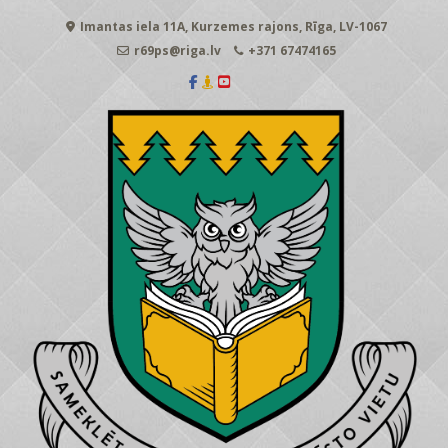
Skip
Imantas iela 11A, Kurzemes rajons, Rīga, LV-1067
to
content
r69ps@riga.lv
+371 67474165