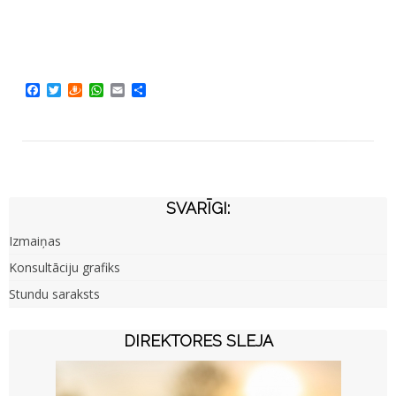
Facebook
Twitter
Draugiem
WhatsApp
Email
Share
SVARĪGI:
Izmaiņas
Konsultāciju grafiks
Stundu saraksts
DIREKTORES SLEJA