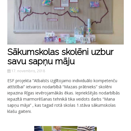
Sākumskolas skolēni uzbur
savu sapņu māju
17. novembris, 2018
ESF projekta “Atbalsts izglītojamo individuālo kompetenču
attīstībai” ietvaros nodarbībā “Mazais prātnieks” skolēni
iepazina Rīgas ievērojamākās ēkas. Iepriekšējās nodarbībās
iepazītā marmorēšanas tehnikā tika veidots darbs “Mana
sapņu māja” , kas tagad rotā skolas 1.stāva sākumskolas
klašu gaiteni.