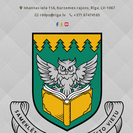
Skip
Imantas iela 11A, Kurzemes rajons, Rīga, LV-1067
to
content
r69ps@riga.lv
+371 67474165