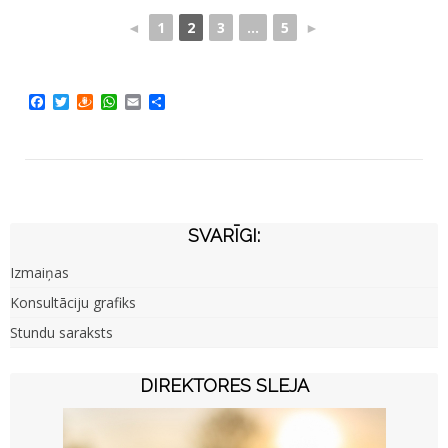
◄
1
2
3
...
5
►
Facebook
Twitter
Draugiem
WhatsApp
Email
Share
SVARĪGI:
Izmaiņas
Konsultāciju grafiks
Stundu saraksts
DIREKTORES SLEJA