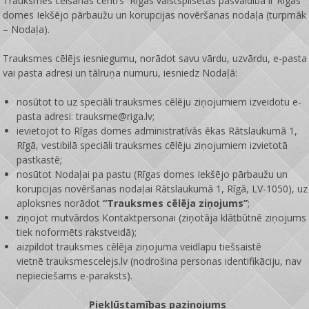
Trauksmes celšanas centrs Rīgas valstspilsētas pašvaldībā ir
Rīgas
domes Iekšējo pārbaužu un korupcijas novēršanas nodaļa
(turpmāk
– Nodaļa).
Trauksmes cēlējs iesniegumu, norādot savu vārdu, uzvārdu, e-pasta
vai pasta adresi un tālruņa numuru, iesniedz Nodaļā:
nosūtot to uz speciāli trauksmes cēlēju ziņojumiem izveidotu e-
pasta adresi: trauksme@riga.lv;
ievietojot to Rīgas domes administratīvās ēkas Rātslaukumā 1,
Rīgā, vestibilā speciāli trauksmes cēlēju ziņojumiem izvietotā
pastkastē;
nosūtot Nodaļai pa pastu (Rīgas domes Iekšējo pārbaužu un
korupcijas novēršanas nodaļai Rātslaukumā 1, Rīgā, LV-1050), uz
aploksnes norādot
“Trauksmes cēlēja ziņojums”
;
ziņojot mutvārdos Kontaktpersonai (ziņotāja klātbūtnē ziņojums
tiek noformēts rakstveidā);
aizpildot trauksmes cēlēja ziņojuma veidlapu tiešsaistē
vietnē
trauksmescelejs.lv
(nodrošina personas identifikāciju, nav
nepieciešams e-paraksts).
Piekļūstamības paziņojums