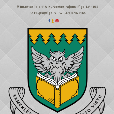
Skip
Imantas iela 11A, Kurzemes rajons, Rīga, LV-1067
to
content
r69ps@riga.lv
+371 67474165