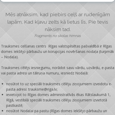
Mēs atnāksim, kad piebirs ceļš ar rudenīgām
lapām, Kad kļavu zelts kā lietus līs, Pie tevis
nāksim tad.
Fragments no skolas himnas
Trauksmes celšanas centrs Rīgas valstspilsētas pašvaldībā ir
Rīgas
domes Iekšējo pārbaužu un korupcijas novēršanas nodaļa
(turpmāk
– Nodaļa).
Trauksmes cēlējs iesniegumu, norādot savu vārdu, uzvārdu, e-pasta
vai pasta adresi un tālruņa numuru, iesniedz Nodaļā:
nosūtot to uz speciāli trauksmes cēlēju ziņojumiem izveidotu e-
pasta adresi: trauksme@riga.lv;
ievietojot to Rīgas domes administratīvās ēkas Rātslaukumā 1,
Rīgā, vestibilā speciāli trauksmes cēlēju ziņojumiem izvietotā
pastkastē;
nosūtot Nodaļai pa pastu (Rīgas domes Iekšējo pārbaužu un