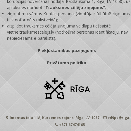
korupcijas novēršanas nodaļai Rātslaukumā 1, Rīgā, LV-1050), uz
aploksnes norādot
“Trauksmes cēlēja ziņojums”
;
ziņojot mutvārdos Kontaktpersonai (ziņotāja klātbūtnē ziņojums
tiek noformēts rakstveidā);
aizpildot trauksmes cēlēja ziņojuma veidlapu tiešsaistē
vietnē
trauksmescelejs.lv
(nodrošina personas identifikāciju, nav
nepieciešams e-paraksts).
Piekļūstamības paziņojums
Privātuma politika
Imantas iela 11A, Kurzemes rajons, Rīga, LV-1067
r69ps@riga.
+371 67474165