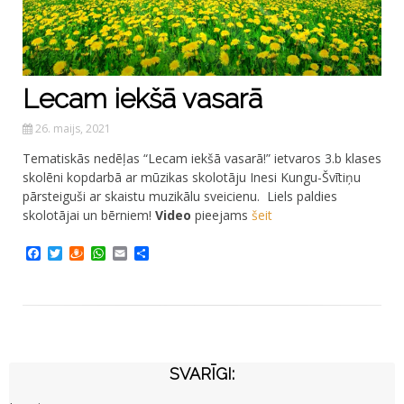
Lecam iekšā vasarā
26. maijs, 2021
Tematiskās nedēļas “Lecam iekšā vasarā!” ietvaros 3.b klases
skolēni kopdarbā ar mūzikas skolotāju Inesi Kungu-Švītiņu
pārsteiguši ar skaistu muzikālu sveicienu. Liels paldies
skolotājai un bērniem!
Video
pieejams
šeit
Facebook
Twitter
Draugiem
WhatsApp
Email
Share
SVARĪGI: