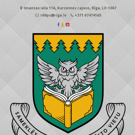
Skip
Imantas iela 11A, Kurzemes rajons, Rīga, LV-1067
to
content
r69ps@riga.lv
+371 67474165