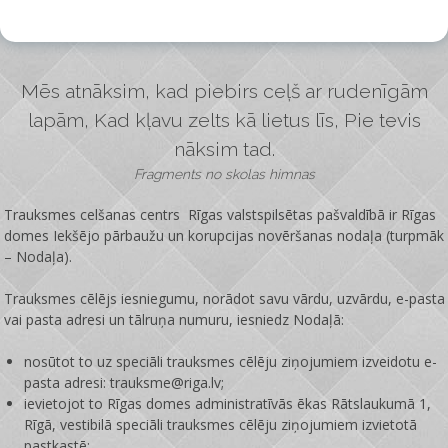
Mēs atnāksim, kad piebirs ceļš ar rudenīgām
lapām, Kad kļavu zelts kā lietus līs, Pie tevis
nāksim tad.
Fragments no skolas himnas
Trauksmes celšanas centrs Rīgas valstspilsētas pašvaldībā ir
Rīgas
domes Iekšējo pārbaužu un korupcijas novēršanas nodaļa
(turpmāk
– Nodaļa).
Trauksmes cēlējs iesniegumu, norādot savu vārdu, uzvārdu, e-pasta
vai pasta adresi un tālruņa numuru, iesniedz Nodaļā:
nosūtot to uz speciāli trauksmes cēlēju ziņojumiem izveidotu e-
pasta adresi: trauksme@riga.lv;
ievietojot to Rīgas domes administratīvās ēkas Rātslaukumā 1,
Rīgā, vestibilā speciāli trauksmes cēlēju ziņojumiem izvietotā
pastkastē;