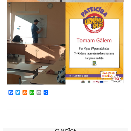
Facebook
Twitter
Draugiem
WhatsApp
Email
Share