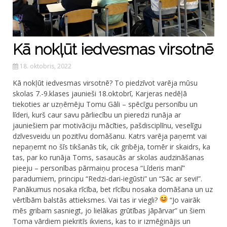
Kā nokļūt iedvesmas virsotnē
18. oktobris, 2022
Kā nokļūt iedvesmas virsotnē? To piedzīvot varēja mūsu
skolas 7.-9.klases jaunieši 18.oktobrī, Karjeras nedēļā
tiekoties ar uzņēmēju Tomu Gāli – spēcīgu personību un
līderi, kurš caur savu pārliecību un pieredzi runāja ar
jauniešiem par motivāciju mācīties, pašdisciplīnu, veselīgu
dzīvesveidu un pozitīvu domāšanu. Katrs varēja paņemt vai
nepaņemt no šīs tikšanās tik, cik gribēja, tomēr ir skaidrs, ka
tas, par ko runāja Toms, sasaucās ar skolas audzināšanas
pieeju – personības pārmaiņu procesa “Līderis manī”
paradumiem, principu “Redzi-dari-iegūsti” un “Sāc ar sevi!”.
Panākumus nosaka rīcība, bet rīcību nosaka domāšana un uz
vērtībām balstās attieksmes. Vai tas ir viegli?
“Jo vairāk
mēs gribam sasniegt, jo lielākas grūtības jāpārvar” un šiem
Toma vārdiem piekritīs ikviens, kas to ir izmēģinājis un