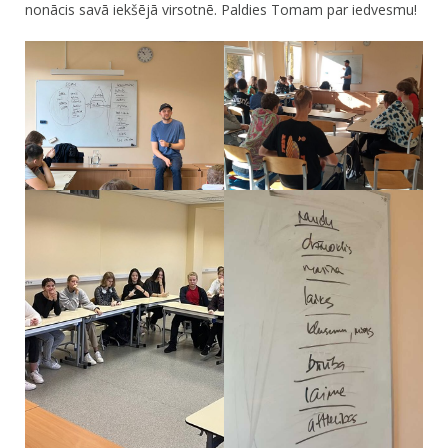
nonācis savā iekšējā virsotnē. Paldies Tomam par iedvesmu!