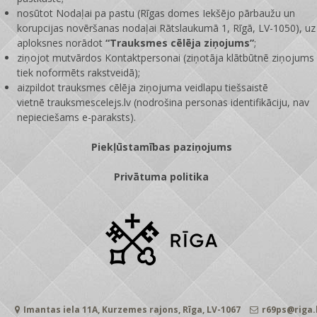
nosūtot Nodaļai pa pastu (Rīgas domes Iekšējo pārbaužu un
korupcijas novēršanas nodaļai Rātslaukumā 1, Rīgā, LV-1050), uz
aploksnes norādot
“Trauksmes cēlēja ziņojums”
;
ziņojot mutvārdos Kontaktpersonai (ziņotāja klātbūtnē ziņojums
tiek noformēts rakstveidā);
aizpildot trauksmes cēlēja ziņojuma veidlapu tiešsaistē
vietnē
trauksmescelejs.lv
(nodrošina personas identifikāciju, nav
nepieciešams e-paraksts).
Piekļūstamības paziņojums
Privātuma politika
Imantas iela 11A, Kurzemes rajons, Rīga, LV-1067
r69ps@riga.