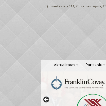
Skip
Imantas iela 11A, Kurzemes rajons, Rī
to
content
Aktualitātes
Par skolu