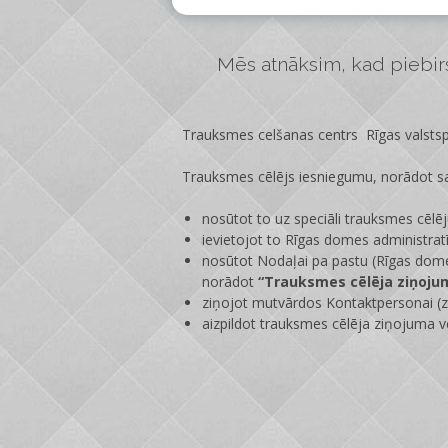
Mēs atnāksim, kad piebirs 
Trauksmes celšanas centrs Rīgas valstspi
Trauksmes cēlējs iesniegumu, norādot sa
nosūtot to uz speciāli trauksmes cēlē
ievietojot to Rīgas domes administrat
nosūtot Nodaļai pa pastu (Rīgas dome
norādot
“Trauksmes cēlēja ziņoju
ziņojot mutvārdos Kontaktpersonai (zi
aizpildot trauksmes cēlēja ziņojuma v