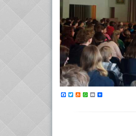
Facebook
Twitter
Draugiem
WhatsApp
Email
Share