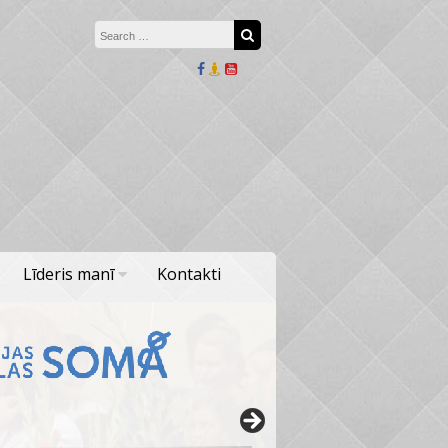
Search for:
Search
Līderis manī
Kontakti