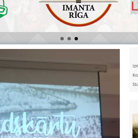
Iz
Ko
St