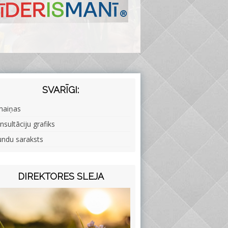
SVARĪGI:
maiņas
nsultāciju grafiks
undu saraksts
DIREKTORES SLEJA