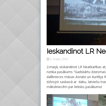
Ieskandinot LR Ne
3. maijs, 2023
2.maijā, ieskandinot LR Neatkarības a
notika pasākums “Gadskārtu dziesmas”
dalībnieces māsas Asnate un Aurēlija 
dzīvojot saskaņā ar dabu, latviešu tra
māksliniecēm par lielisko pasākumu!