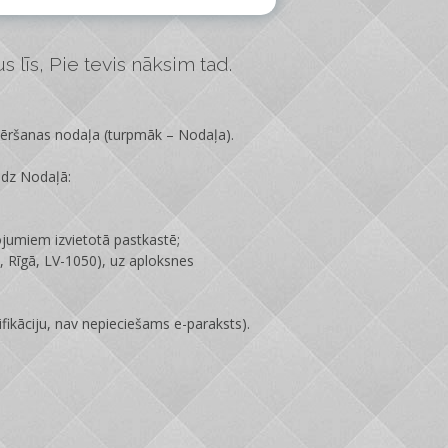
 līs, Pie tevis nāksim tad.
vēršanas nodaļa
(turpmāk – Nodaļa).
edz Nodaļā:
ojumiem izvietotā pastkastē;
 Rīgā, LV-1050), uz aploksnes
fikāciju, nav nepieciešams e-paraksts).