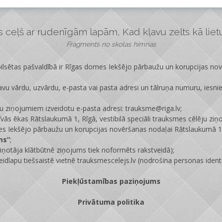
ceļš ar rudenīgām lapām, Kad kļavu zelts kā lietus
Fragments no skolas himnas
lsētas pašvaldībā ir
Rīgas domes Iekšējo pārbaužu un korupcijas no
vu vārdu, uzvārdu, e-pasta vai pasta adresi un tālruņa numuru, iesni
ju ziņojumiem izveidotu e-pasta adresi: trauksme@riga.lv;
īvās ēkas Rātslaukumā 1, Rīgā, vestibilā speciāli trauksmes cēlēju ziņ
s Iekšējo pārbaužu un korupcijas novēršanas nodaļai Rātslaukumā 1,
ms”
;
ņotāja klātbūtnē ziņojums tiek noformēts rakstveidā);
eidlapu tiešsaistē vietnē
trauksmescelejs.lv
(nodrošina personas identi
Piekļūstamības paziņojums
Privātuma politika