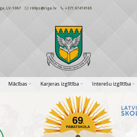
ga, LV-1067
r69ps@riga.lv
+371 67474165
Mācības
Karjeras izglītība
Interešu izglītība